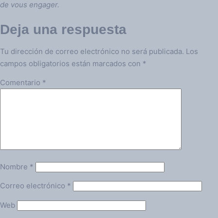
de vous engager.
Deja una respuesta
Tu dirección de correo electrónico no será publicada.
Los
campos obligatorios están marcados con
*
Comentario
*
Nombre
*
Correo electrónico
*
Web