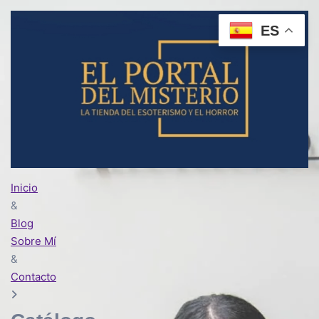
ES
Inicio
&
Blog
Sobre Mí
&
Contacto