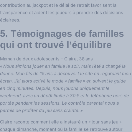
contribution au jackpot et le délai de retrait favorisent la
transparence et aident les joueurs à prendre des décisions
éclairées.
5. Témoignages de familles
qui ont trouvé l’équilibre
Maman de deux adolescents – Claire, 38 ans
« Nous aimions jouer en famille le soir, mais l’été a changé la
donne. Mon fils de 15 ans a découvert le site en regardant mon
écran. J’ai alors activé le mode « famille » en suivant le guide
en cinq minutes. Depuis, nous jouons uniquement le
week‑end, avec un dépôt limité à 30 € et le téléphone hors de
portée pendant les sessions. Le contrôle parental nous a
permis de profiter du jeu sans crainte. »
Claire raconte comment elle a instauré un « jour sans jeu »
chaque dimanche, moment où la famille se retrouve autour