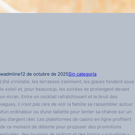
wadmiine
12 de octubre de 2025
Sin categoría
L’été s’installe, les terrasses s’animent, les glaces fondent sous
le soleil et, pour beaucoup, les soirées se prolongent devant
un écran. Entre un cocktail rafraîchissant et le bruit des
vagues, il n’est pas rare de voir la famille se rassembler autour
d’un ordinateur ou d’une tablette pour tenter sa chance sur un
jeu d’argent réel. Les plateformes de casino en ligne profitent
de ce moment de détente pour proposer des promotions
estivales, des tournois de jackpot et des bonus « sun‑shine ».