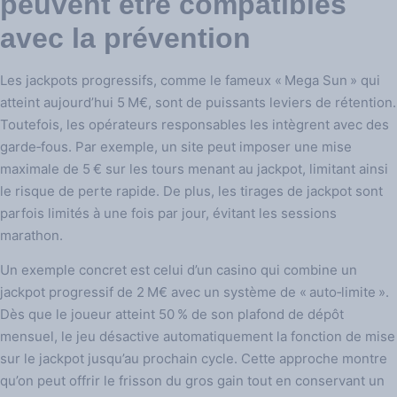
peuvent être compatibles
avec la prévention
Les jackpots progressifs, comme le fameux « Mega Sun » qui
atteint aujourd’hui 5 M€, sont de puissants leviers de rétention.
Toutefois, les opérateurs responsables les intègrent avec des
garde‑fous. Par exemple, un site peut imposer une mise
maximale de 5 € sur les tours menant au jackpot, limitant ainsi
le risque de perte rapide. De plus, les tirages de jackpot sont
parfois limités à une fois par jour, évitant les sessions
marathon.
Un exemple concret est celui d’un casino qui combine un
jackpot progressif de 2 M€ avec un système de « auto‑limite ».
Dès que le joueur atteint 50 % de son plafond de dépôt
mensuel, le jeu désactive automatiquement la fonction de mise
sur le jackpot jusqu’au prochain cycle. Cette approche montre
qu’on peut offrir le frisson du gros gain tout en conservant un