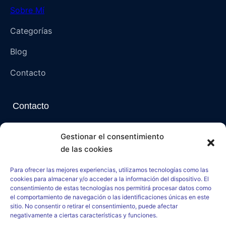
Sobre Mí
Categorías
Blog
Contacto
Contacto
Napoli, Campania, Italia – 80136 (NA)
Gestionar el consentimiento
de las cookies
paranormalmysteriespsi@gmail.com
Para ofrecer las mejores experiencias, utilizamos tecnologías como las
paranormal-mysteries-psi.net
cookies para almacenar y/o acceder a la información del dispositivo. El
consentimiento de estas tecnologías nos permitirá procesar datos como
el comportamiento de navegación o las identificaciones únicas en este
sitio. No consentir o retirar el consentimiento, puede afectar
negativamente a ciertas características y funciones.