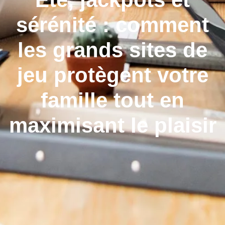
sérénité : comment
les grands sites de
jeu protègent votre
famille tout en
maximisant le plaisir