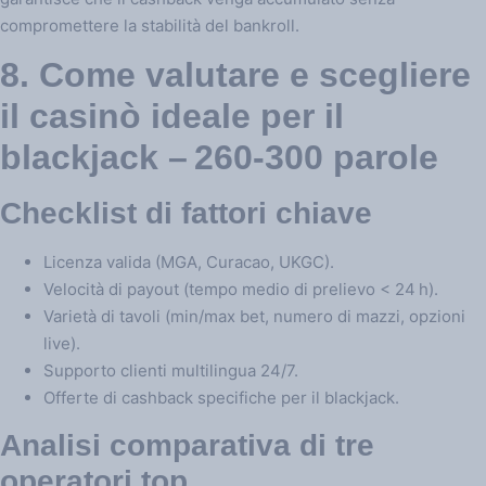
compromettere la stabilità del bankroll.
8. Come valutare e scegliere
il casinò ideale per il
blackjack – 260‑300 parole
Checklist di fattori chiave
Licenza valida (MGA, Curacao, UKGC).
Velocità di payout (tempo medio di prelievo < 24 h).
Varietà di tavoli (min/max bet, numero di mazzi, opzioni
live).
Supporto clienti multilingua 24/7.
Offerte di cashback specifiche per il blackjack.
Analisi comparativa di tre
operatori top