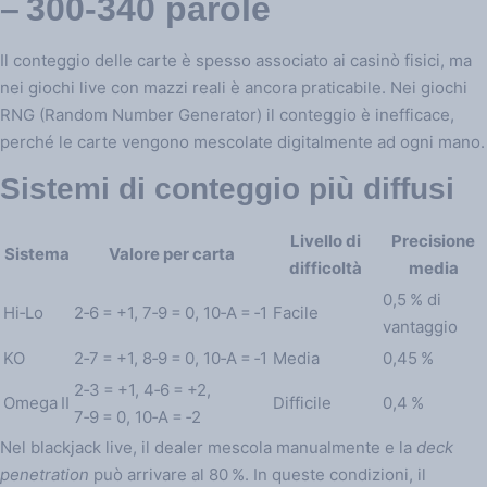
– 300‑340 parole
Il conteggio delle carte è spesso associato ai casinò fisici, ma
nei giochi live con mazzi reali è ancora praticabile. Nei giochi
RNG (Random Number Generator) il conteggio è inefficace,
perché le carte vengono mescolate digitalmente ad ogni mano.
Sistemi di conteggio più diffusi
Livello di
Precisione
Sistema
Valore per carta
difficoltà
media
0,5 % di
Hi‑Lo
2‑6 = +1, 7‑9 = 0, 10‑A = ‑1
Facile
vantaggio
KO
2‑7 = +1, 8‑9 = 0, 10‑A = ‑1
Media
0,45 %
2‑3 = +1, 4‑6 = +2,
Omega II
Difficile
0,4 %
7‑9 = 0, 10‑A = ‑2
Nel blackjack live, il dealer mescola manualmente e la
deck
penetration
può arrivare al 80 %. In queste condizioni, il