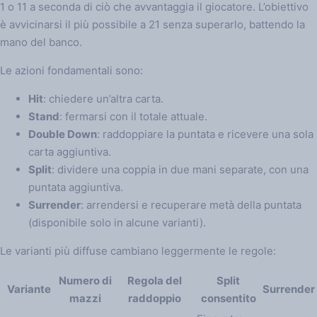
1 o 11 a seconda di ciò che avvantaggia il giocatore. L’obiettivo
è avvicinarsi il più possibile a 21 senza superarlo, battendo la
mano del banco.
Le azioni fondamentali sono:
Hit
: chiedere un’altra carta.
Stand
: fermarsi con il totale attuale.
Double Down
: raddoppiare la puntata e ricevere una sola
carta aggiuntiva.
Split
: dividere una coppia in due mani separate, con una
puntata aggiuntiva.
Surrender
: arrendersi e recuperare metà della puntata
(disponibile solo in alcune varianti).
Le varianti più diffuse cambiano leggermente le regole:
Numero di
Regola del
Split
Variante
Surrender
mazzi
raddoppio
consentito