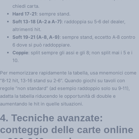
chiedi carta.
Hard 17‑21
: sempre stand.
Soft 13‑18 (A‑2 a A‑7)
: raddoppia su 5‑6 del dealer,
altrimenti hit.
Soft 19‑21 (A‑8, A‑9)
: sempre stand, eccetto A‑8 contro
6 dove si può raddoppiare.
Coppie
: split sempre gli assi e gli 8; non split mai i 5 e i
10.
Per memorizzare rapidamente la tabella, usa mnemonici come
“8‑12 hit, 13‑16 stand su 2‑6”. Quando giochi su tavoli con
regole “non standard” (ad esempio raddoppio solo su 9‑11),
adatta la tabella riducendo le opportunità di double e
aumentando le hit in quelle situazioni.
4. Tecniche avanzate:
conteggio delle carte online