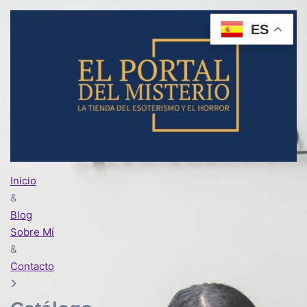
ES
Inicio
&
Blog
Sobre Mí
&
Contacto