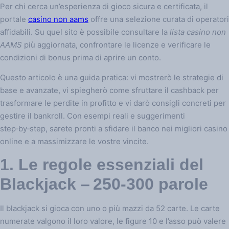
Per chi cerca un’esperienza di gioco sicura e certificata, il
portale
casino non aams
offre una selezione curata di operatori
affidabili. Su quel sito è possibile consultare la
lista casino non
AAMS
più aggiornata, confrontare le licenze e verificare le
condizioni di bonus prima di aprire un conto.
Questo articolo è una guida pratica: vi mostrerò le strategie di
base e avanzate, vi spiegherò come sfruttare il cashback per
trasformare le perdite in profitto e vi darò consigli concreti per
gestire il bankroll. Con esempi reali e suggerimenti
step‑by‑step, sarete pronti a sfidare il banco nei migliori casino
online e a massimizzare le vostre vincite.
1. Le regole essenziali del
Blackjack – 250‑300 parole
Il blackjack si gioca con uno o più mazzi da 52 carte. Le carte
numerate valgono il loro valore, le figure 10 e l’asso può valere