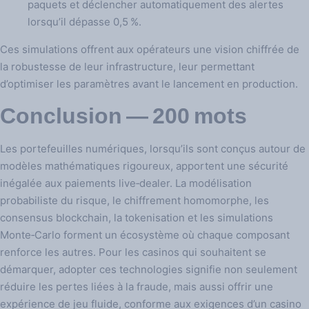
paquets et déclencher automatiquement des alertes
lorsqu’il dépasse 0,5 %.
Ces simulations offrent aux opérateurs une vision chiffrée de
la robustesse de leur infrastructure, leur permettant
d’optimiser les paramètres avant le lancement en production.
Conclusion — 200 mots
Les portefeuilles numériques, lorsqu’ils sont conçus autour de
modèles mathématiques rigoureux, apportent une sécurité
inégalée aux paiements live‑dealer. La modélisation
probabiliste du risque, le chiffrement homomorphe, les
consensus blockchain, la tokenisation et les simulations
Monte‑Carlo forment un écosystème où chaque composant
renforce les autres. Pour les casinos qui souhaitent se
démarquer, adopter ces technologies signifie non seulement
réduire les pertes liées à la fraude, mais aussi offrir une
expérience de jeu fluide, conforme aux exigences d’un casino