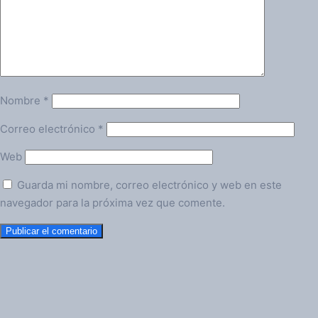
Nombre
*
Correo electrónico
*
Web
Guarda mi nombre, correo electrónico y web en este
navegador para la próxima vez que comente.