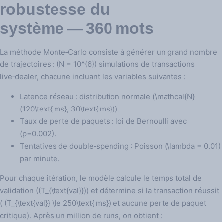
robustesse du
système — 360 mots
La méthode Monte‑Carlo consiste à générer un grand nombre
de trajectoires : (N = 10^{6}) simulations de transactions
live‑dealer, chacune incluant les variables suivantes :
Latence réseau : distribution normale (\mathcal{N}
(120\text{ ms}, 30\text{ ms})).
Taux de perte de paquets : loi de Bernoulli avec
(p=0.002).
Tentatives de double‑spending : Poisson (\lambda = 0.01)
par minute.
Pour chaque itération, le modèle calcule le temps total de
validation ((T_{\text{val}})) et détermine si la transaction réussit
( (T_{\text{val}} \le 250\text{ ms}) et aucune perte de paquet
critique). Après un million de runs, on obtient :