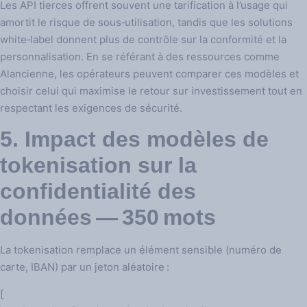
Les API tierces offrent souvent une tarification à l’usage qui
amortit le risque de sous‑utilisation, tandis que les solutions
white‑label donnent plus de contrôle sur la conformité et la
personnalisation. En se référant à des ressources comme
Alancienne, les opérateurs peuvent comparer ces modèles et
choisir celui qui maximise le retour sur investissement tout en
respectant les exigences de sécurité.
5. Impact des modèles de
tokenisation sur la
confidentialité des
données — 350 mots
La tokenisation remplace un élément sensible (numéro de
carte, IBAN) par un jeton aléatoire :
[