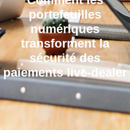
portefeuilles
numériques
transforment la
sécurité des
paiements live‑dealer