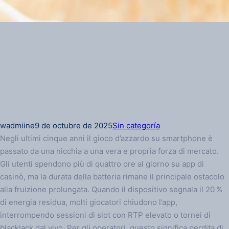
wadmiine
9 de octubre de 2025
Sin categoría
Negli ultimi cinque anni il gioco d’azzardo su smartphone è
passato da una nicchia a una vera e propria forza di mercato.
Gli utenti spendono più di quattro ore al giorno su app di
casinò, ma la durata della batteria rimane il principale ostacolo
alla fruizione prolungata. Quando il dispositivo segnala il 20 %
di energia residua, molti giocatori chiudono l’app,
interrompendo sessioni di slot con RTP elevato o tornei di
blackjack dal vivo. Per gli operatori, questo significa perdita di