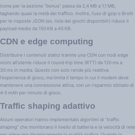
icone per la sezione “bonus” passa da 2,4 MB a 1,1 MB,
tagliando quasi la metà del traffico. Inoltre, l’uso di gzip o Brotli
per le risposte JSON (es. lista dei giochi disponibili) riduce il
payload medio da 150 KB a 45 KB.
CDN e edge computing
Distribuire i contenuti statici tramite una CDN con nodi edge
vicini all’utente riduce il round‑trip time (RTT) da 120 ms a
30 ms in media. Questo non solo rende più reattiva
l’esperienza di gioco, ma limita il tempo in cui il modem deve
mantenere una connessione attiva, con un risparmio stimato di
4‑5 mAh per minuto di gioco.
Traffic shaping adattivo
Alcuni operatori hanno implementato algoritmi di “traffic
shaping” che monitorano il livello di batteria e la velocità di rete
per adeguare dinamicamente la qualità grafica. Quando la