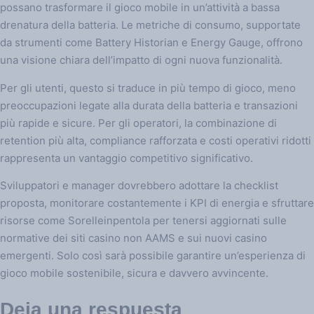
possano trasformare il gioco mobile in un’attività a bassa
drenatura della batteria. Le metriche di consumo, supportate
da strumenti come Battery Historian e Energy Gauge, offrono
una visione chiara dell’impatto di ogni nuova funzionalità.
Per gli utenti, questo si traduce in più tempo di gioco, meno
preoccupazioni legate alla durata della batteria e transazioni
più rapide e sicure. Per gli operatori, la combinazione di
retention più alta, compliance rafforzata e costi operativi ridotti
rappresenta un vantaggio competitivo significativo.
Sviluppatori e manager dovrebbero adottare la checklist
proposta, monitorare costantemente i KPI di energia e sfruttare
risorse come Sorelleinpentola per tenersi aggiornati sulle
normative dei siti casino non AAMS e sui nuovi casino
emergenti. Solo così sarà possibile garantire un’esperienza di
gioco mobile sostenibile, sicura e davvero avvincente.
Deja una respuesta