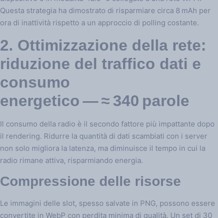
Questa strategia ha dimostrato di risparmiare circa 8 mAh per
ora di inattività rispetto a un approccio di polling costante.
2. Ottimizzazione della rete:
riduzione del traffico dati e
consumo
energetico — ≈ 340 parole
Il consumo della radio è il secondo fattore più impattante dopo
il rendering. Ridurre la quantità di dati scambiati con i server
non solo migliora la latenza, ma diminuisce il tempo in cui la
radio rimane attiva, risparmiando energia.
Compressione delle risorse
Le immagini delle slot, spesso salvate in PNG, possono essere
convertite in WebP con perdita minima di qualità. Un set di 30