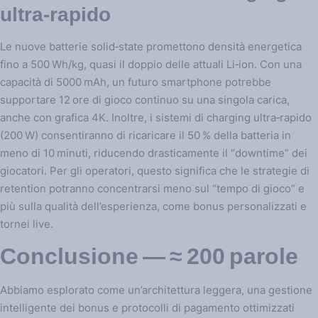
ultra‑rapido
Le nuove batterie solid‑state promettono densità energetica
fino a 500 Wh/kg, quasi il doppio delle attuali Li‑ion. Con una
capacità di 5000 mAh, un futuro smartphone potrebbe
supportare 12 ore di gioco continuo su una singola carica,
anche con grafica 4K. Inoltre, i sistemi di charging ultra‑rapido
(200 W) consentiranno di ricaricare il 50 % della batteria in
meno di 10 minuti, riducendo drasticamente il “downtime” dei
giocatori. Per gli operatori, questo significa che le strategie di
retention potranno concentrarsi meno sul “tempo di gioco” e
più sulla qualità dell’esperienza, come bonus personalizzati e
tornei live.
Conclusione — ≈ 200 parole
Abbiamo esplorato come un’architettura leggera, una gestione
intelligente dei bonus e protocolli di pagamento ottimizzati