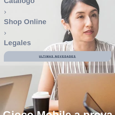
Catálogo
Shop Online
Legales
ULTIMAS NOVEDADES
Gioco Mobile a prova