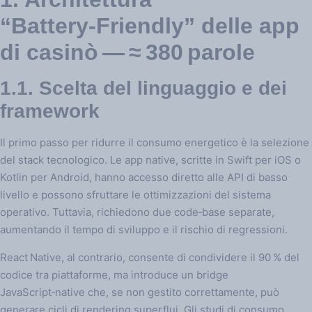
“Battery‑Friendly” delle app
di casinò — ≈ 380 parole
1.1. Scelta del linguaggio e dei
framework
Il primo passo per ridurre il consumo energetico è la selezione
del stack tecnologico. Le app native, scritte in Swift per iOS o
Kotlin per Android, hanno accesso diretto alle API di basso
livello e possono sfruttare le ottimizzazioni del sistema
operativo. Tuttavia, richiedono due code‑base separate,
aumentando il tempo di sviluppo e il rischio di regressioni.
React Native, al contrario, consente di condividere il 90 % del
codice tra piattaforme, ma introduce un bridge
JavaScript‑native che, se non gestito correttamente, può
generare cicli di rendering superflui. Gli studi di consumo