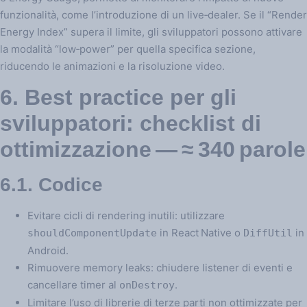
funzionalità, come l’introduzione di un live‑dealer. Se il “Render
Energy Index” supera il limite, gli sviluppatori possono attivare
la modalità “low‑power” per quella specifica sezione,
riducendo le animazioni e la risoluzione video.
6. Best practice per gli
sviluppatori: checklist di
ottimizzazione — ≈ 340 parole
6.1. Codice
Evitare cicli di rendering inutili: utilizzare
in React Native o
in
shouldComponentUpdate
DiffUtil
Android.
Rimuovere memory leaks: chiudere listener di eventi e
cancellare timer al
.
onDestroy
Limitare l’uso di librerie di terze parti non ottimizzate per