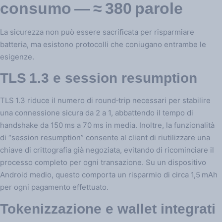
consumo — ≈ 380 parole
La sicurezza non può essere sacrificata per risparmiare
batteria, ma esistono protocolli che coniugano entrambe le
esigenze.
TLS 1.3 e session resumption
TLS 1.3 riduce il numero di round‑trip necessari per stabilire
una connessione sicura da 2 a 1, abbattendo il tempo di
handshake da 150 ms a 70 ms in media. Inoltre, la funzionalità
di “session resumption” consente al client di riutilizzare una
chiave di crittografia già negoziata, evitando di ricominciare il
processo completo per ogni transazione. Su un dispositivo
Android medio, questo comporta un risparmio di circa 1,5 mAh
per ogni pagamento effettuato.
Tokenizzazione e wallet integrati