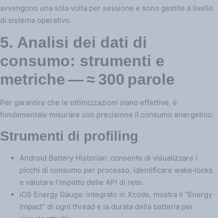
avvengono una sola volta per sessione e sono gestite a livello
di sistema operativo.
5. Analisi dei dati di
consumo: strumenti e
metriche — ≈ 300 parole
Per garantire che le ottimizzazioni siano effettive, è
fondamentale misurare con precisione il consumo energetico.
Strumenti di profiling
Android Battery Historian: consente di visualizzare i
picchi di consumo per processo, identificare wake‑locks
e valutare l’impatto delle API di rete.
iOS Energy Gauge: integrato in Xcode, mostra il “Energy
Impact” di ogni thread e la durata della batteria per