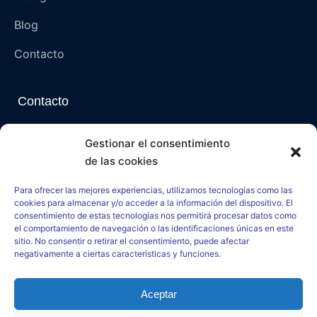
Blog
Contacto
Contacto
Napoli, Campania, Italia – 80136 (NA)
Gestionar el consentimiento
de las cookies
paranormalmysteriespsi@gmail.com
Para ofrecer las mejores experiencias, utilizamos tecnologías como las
paranormal-mysteries-psi.net
cookies para almacenar y/o acceder a la información del dispositivo. El
consentimiento de estas tecnologías nos permitirá procesar datos como
el comportamiento de navegación o las identificaciones únicas en este
sitio. No consentir o retirar el consentimiento, puede afectar
negativamente a ciertas características y funciones.
–
Aviso Legal
–
Política de Cookies
–
Política de Privacidad
–
Aceptar
Logos Oficiales de este Sitio Web
–