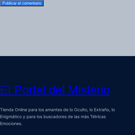
El Portal del Misterio
Tienda Online para los amantes de lo Oculto, lo Extraño, lo
Enigmático y para los buscadores de las más Tétricas
Emociones.