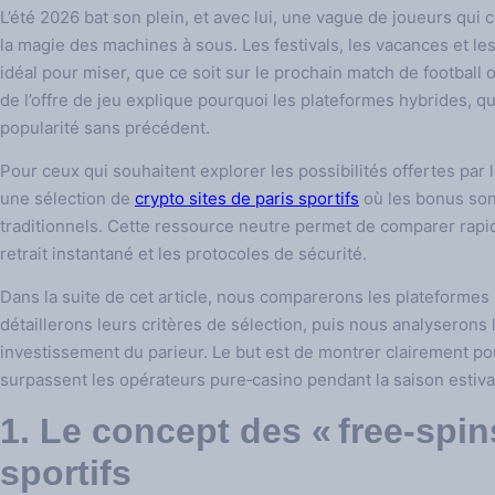
L’été 2026 bat son plein, et avec lui, une vague de joueurs qui ch
la magie des machines à sous. Les festivals, les vacances et l
idéal pour miser, que ce soit sur le prochain match de football ou
de l’offre de jeu explique pourquoi les plateformes hybrides, q
popularité sans précédent.
Pour ceux qui souhaitent explorer les possibilités offertes p
une sélection de
crypto sites de paris sportifs
où les bonus son
traditionnels. Cette ressource neutre permet de comparer rapi
retrait instantané et les protocoles de sécurité.
Dans la suite de cet article, nous comparerons les plateformes 
détaillerons leurs critères de sélection, puis nous analyserons 
investissement du parieur. Le but est de montrer clairement po
surpassent les opérateurs pure‑casino pendant la saison estiva
1. Le concept des « free‑spin
sportifs