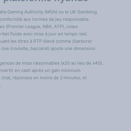
 Malta Gaming Authority (MGA) ou le UK Gambling
a conformité aux normes de jeu responsable.
ures (Premier League, NBA, ATP), cotes
e‑bet fluide avec mise à jour en temps réel.
cluant les titres à RTP élevé comme
Starburst
 live (roulette, baccarat) ajoute une dimension
xigences de mise raisonnables (x20 au lieu de x40),
 convertir en cash après un gain minimum.
a chat, réponses en moins de 2 minutes, et
.