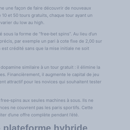
mme une façon de faire découvrir de nouveaux
 10 et 50 tours gratuits, chaque tour ayant un
varier du low au high.
 sous la forme de “free‑bet spins”. Au lieu d’un
 précis, par exemple un pari à cote fixe de 2,00 sur
 est crédité sans que la mise initiale ne soit
amine similaire à un tour gratuit : il élimine la
es. Financièrement, il augmente le capital de jeu
ent attractif pour les novices qui souhaitent tester
 free‑spins aux seules machines à sous. Ils ne
nces ne couvrent pas les paris sportifs. Cette
iter d’une offre complète pendant l’été.
e plateforme hybride