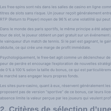
Les free‑spins sont nés dans les salles de casino en ligne co
titres de slots sans risque. Un joueur reçoit généralement entre
RTP (Return to Player) moyen de 96 % et une volatilité qui peut 
Dans le monde des paris sportifs, le même principe a été adapté
tour de slot, le joueur obtient un pari gratuit sur un événement
le vainqueur d’un match de tennis. Si le pari est gagnant, le gain
déduite, ce qui crée une marge de profit immédiate.
Psychologiquement, le free‑bet agit comme un déclencheur de dop
peur de perdre et encourage l’exploration de nouvelles stratégi
de 0 % à 100 % selon la taille du bonus, ce qui est particulièrem
le marché sans engager leurs propres fonds.
Les sites pure‑casino, quant à eux, réservent généralement les
proposent pas de version “sportive” de ce bonus, car leurs lice
absence limite la valeur perçue par les joueurs qui veulent prof
2. Critères de sélection d’un