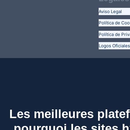
Aviso Legal
Política de Coo
Política de Pri
Logos Oficiales
Les meilleures platef
pourquoi les sites 