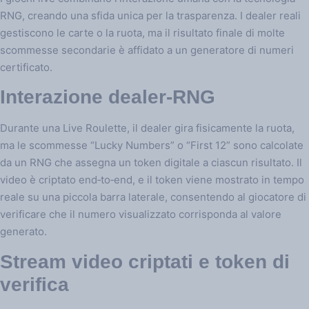
RNG, creando una sfida unica per la trasparenza. I dealer reali
gestiscono le carte o la ruota, ma il risultato finale di molte
scommesse secondarie è affidato a un generatore di numeri
certificato.
Interazione dealer‑RNG
Durante una Live Roulette, il dealer gira fisicamente la ruota,
ma le scommesse “Lucky Numbers” o “First 12” sono calcolate
da un RNG che assegna un token digitale a ciascun risultato. Il
video è criptato end‑to‑end, e il token viene mostrato in tempo
reale su una piccola barra laterale, consentendo al giocatore di
verificare che il numero visualizzato corrisponda al valore
generato.
Stream video criptati e token di
verifica