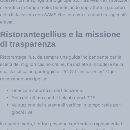
Queste norme spingeranno gli operatori a investire in soluzioni
di verifica in tempo reale, beneficiando soprattutto i giocatori
della lista casino non AAMS che cercano standard europei più
elevati.
Ristorantegellius e la missione
di trasparenza
Ristorantegellius, da sempre una guida indipendente per la
scelta dei migliori casino online, ha iniziato a includere nella
sua classifica un punteggio di “RNG Transparency”. Ogni
recensione ora riporta:
Licenza e autorità di certificazione.
Data dell’ultimo audit e link al report PDF.
Valutazione del sistema di verifica in tempo reale per i
giochi live.
In questo modo, i lettori possono confrontare rapidamente i