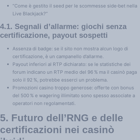
“Come è gestito il seed per le scommesse side‑bet nella
Live Blackjack?”
4.1. Segnali d’allarme: giochi senza
certificazione, payout sospetti
Assenza di badge: se il sito non mostra alcun logo di
certificazione, è un campanello d’allarme.
Payout inferiori al RTP dichiarato: se le statistiche dei
forum indicano un RTP medio del 96 % ma il casinò paga
solo il 92 %, potrebbe esserci un problema.
Promozioni casino troppo generose: offerte con bonus
del 500 % e wagering illimitato sono spesso associate a
operatori non regolamentati.
5. Futuro dell’RNG e delle
certificazioni nei casinò