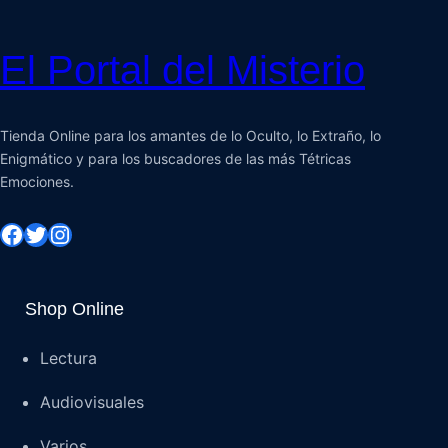
El Portal del Misterio
Tienda Online para los amantes de lo Oculto, lo Extraño, lo
Enigmático y para los buscadores de las más Tétricas
Emociones.
Shop Online
Lectura
Audiovisuales
Varios