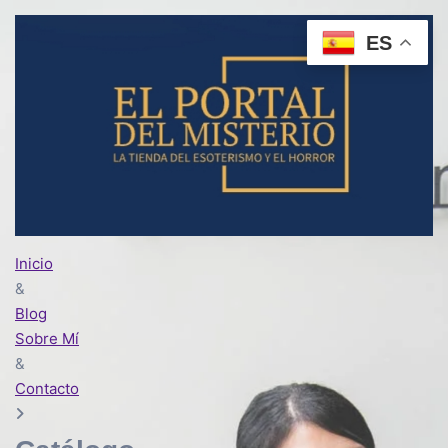
ES
Inicio
&
Blog
Sobre Mí
&
Contacto