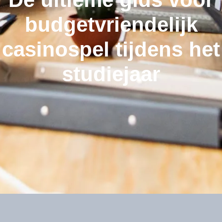
budgetvriendelijk
casinospel tijdens het
studiejaar