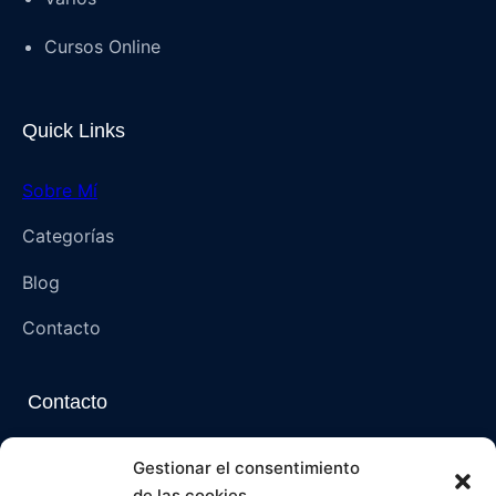
Cursos Online
Quick Links
Sobre Mí
Categorías
Blog
Contacto
Contacto
Napoli, Campania, Italia – 80136 (NA)
Gestionar el consentimiento
de las cookies