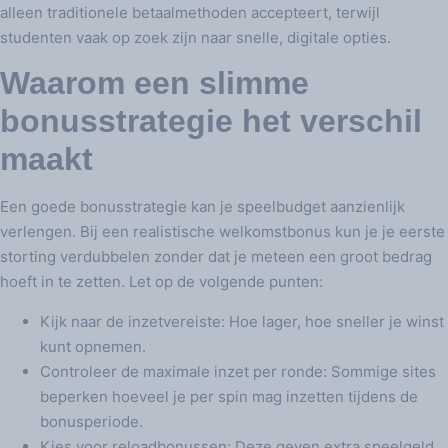
alleen traditionele betaalmethoden accepteert, terwijl
studenten vaak op zoek zijn naar snelle, digitale opties.
Waarom een slimme
bonusstrategie het verschil
maakt
Een goede bonusstrategie kan je speelbudget aanzienlijk
verlengen. Bij een realistische welkomstbonus kun je je eerste
storting verdubbelen zonder dat je meteen een groot bedrag
hoeft in te zetten. Let op de volgende punten:
Kijk naar de inzetvereiste: Hoe lager, hoe sneller je winst
kunt opnemen.
Controleer de maximale inzet per ronde: Sommige sites
beperken hoeveel je per spin mag inzetten tijdens de
bonusperiode.
Kies voor reloadbonussen: Deze geven extra speelgeld