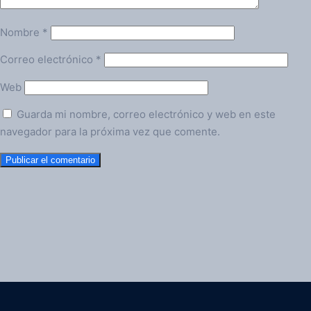
Nombre
*
Correo electrónico
*
Web
Guarda mi nombre, correo electrónico y web en este
navegador para la próxima vez que comente.