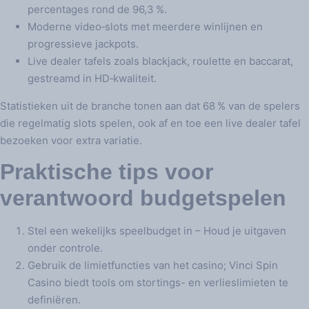
percentages rond de 96,3 %.
Moderne video‑slots met meerdere winlijnen en
progressieve jackpots.
Live dealer tafels zoals blackjack, roulette en baccarat,
gestreamd in HD‑kwaliteit.
Statistieken uit de branche tonen aan dat 68 % van de spelers
die regelmatig slots spelen, ook af en toe een live dealer tafel
bezoeken voor extra variatie.
Praktische tips voor
verantwoord budgetspelen
Stel een wekelijks speelbudget in – Houd je uitgaven
onder controle.
Gebruik de limietfuncties van het casino; Vinci Spin
Casino biedt tools om stortings- en verlieslimieten te
definiëren.