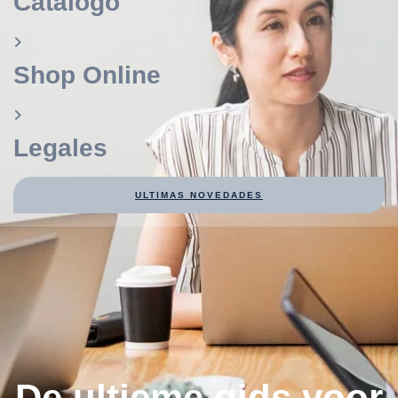
Catálogo
Shop Online
Legales
ULTIMAS NOVEDADES
De ultieme gids voor