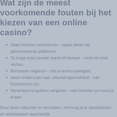
Wat zijn de meest
voorkomende fouten bij het
kiezen van een online
casino?
Geen licentie controleren – speel alleen bij
gelicentieerde platforms.
Te hoge inzet zonder bankroll‑beheer – leidt tot snel
verlies.
Bonussen negeren – mis je extra speelgeld.
Geen onderzoek naar uitbetalingssnelheid – kan
frustrerend zijn.
Verantwoord gokken vergeten – stel limieten en houd je
eraan.
Door deze valkuilen te vermijden, verhoog je je speelplezier
en winstkansen aanzienlijk.