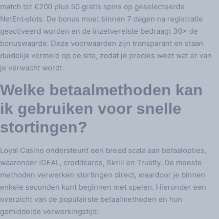
match tot €200 plus 50 gratis spins op geselecteerde
NetEnt‑slots. De bonus moet binnen 7 dagen na registratie
geactiveerd worden en de inzetvereiste bedraagt 30× de
bonuswaarde. Deze voorwaarden zijn transparant en staan
duidelijk vermeld op de site, zodat je precies weet wat er van
je verwacht wordt.
Welke betaalmethoden kan
ik gebruiken voor snelle
stortingen?
Loyal Casino ondersteunt een breed scala aan betaalopties,
waaronder iDEAL, creditcards, Skrill en Trustly. De meeste
methoden verwerken stortingen direct, waardoor je binnen
enkele seconden kunt beginnen met spelen. Hieronder een
overzicht van de populairste betaalmethoden en hun
gemiddelde verwerkingstijd: