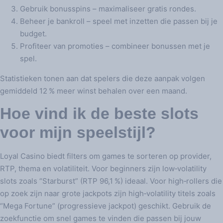
Gebruik bonusspins – maximaliseer gratis rondes.
Beheer je bankroll – speel met inzetten die passen bij je
budget.
Profiteer van promoties – combineer bonussen met je
spel.
Statistieken tonen aan dat spelers die deze aanpak volgen
gemiddeld 12 % meer winst behalen over een maand.
Hoe vind ik de beste slots
voor mijn speelstijl?
Loyal Casino biedt filters om games te sorteren op provider,
RTP, thema en volatiliteit. Voor beginners zijn low‑volatility
slots zoals “Starburst” (RTP 96,1 %) ideaal. Voor high‑rollers die
op zoek zijn naar grote jackpots zijn high‑volatility titels zoals
“Mega Fortune” (progressieve jackpot) geschikt. Gebruik de
zoekfunctie om snel games te vinden die passen bij jouw