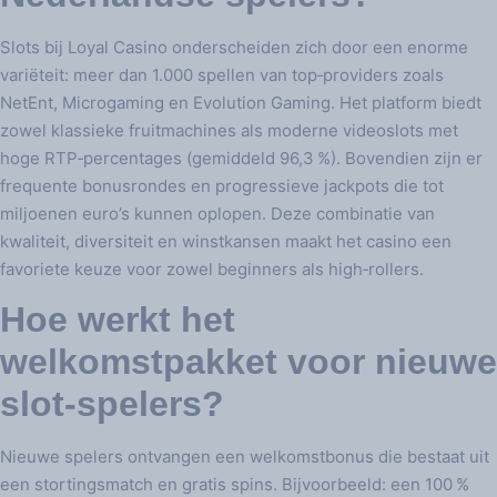
Slots bij Loyal Casino onderscheiden zich door een enorme
variëteit: meer dan 1.000 spellen van top‑providers zoals
NetEnt, Microgaming en Evolution Gaming. Het platform biedt
zowel klassieke fruitmachines als moderne videoslots met
hoge RTP‑percentages (gemiddeld 96,3 %). Bovendien zijn er
frequente bonusrondes en progressieve jackpots die tot
miljoenen euro’s kunnen oplopen. Deze combinatie van
kwaliteit, diversiteit en winstkansen maakt het casino een
favoriete keuze voor zowel beginners als high‑rollers.
Hoe werkt het
welkomstpakket voor nieuwe
slot‑spelers?
Nieuwe spelers ontvangen een welkomstbonus die bestaat uit
een stortingsmatch en gratis spins. Bijvoorbeeld: een 100 %