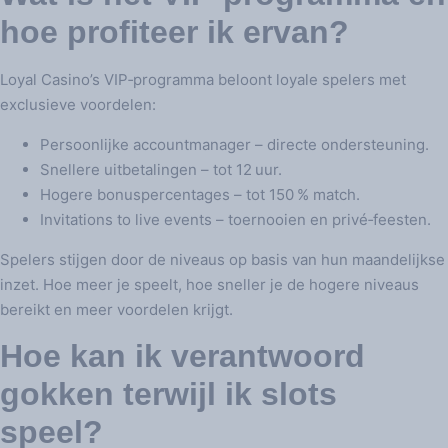
hoe profiteer ik ervan?
Loyal Casino’s VIP‑programma beloont loyale spelers met
exclusieve voordelen:
Persoonlijke accountmanager – directe ondersteuning.
Snellere uitbetalingen – tot 12 uur.
Hogere bonuspercentages – tot 150 % match.
Invitations to live events – toernooien en privé‑feesten.
Spelers stijgen door de niveaus op basis van hun maandelijkse
inzet. Hoe meer je speelt, hoe sneller je de hogere niveaus
bereikt en meer voordelen krijgt.
Hoe kan ik verantwoord
gokken terwijl ik slots
speel?