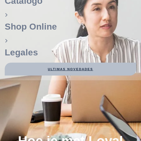
Catálogo
Shop Online
Legales
ULTIMAS NOVEDADES
Hoe je met Loyal