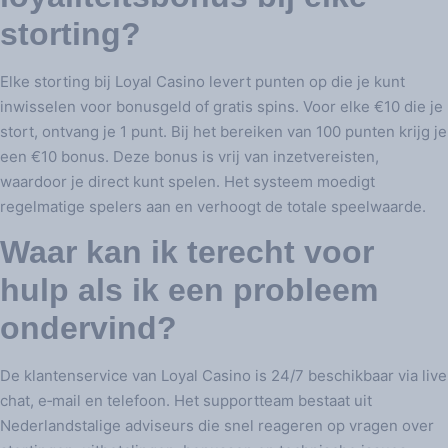
storting?
Elke storting bij Loyal Casino levert punten op die je kunt
inwisselen voor bonusgeld of gratis spins. Voor elke €10 die je
stort, ontvang je 1 punt. Bij het bereiken van 100 punten krijg je
een €10 bonus. Deze bonus is vrij van inzetvereisten,
waardoor je direct kunt spelen. Het systeem moedigt
regelmatige spelers aan en verhoogt de totale speelwaarde.
Waar kan ik terecht voor
hulp als ik een probleem
ondervind?
De klantenservice van Loyal Casino is 24/7 beschikbaar via live
chat, e‑mail en telefoon. Het supportteam bestaat uit
Nederlandstalige adviseurs die snel reageren op vragen over