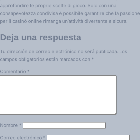
approfondire le proprie scelte di gioco. Solo con una
consapevolezza condivisa è possibile garantire che la passione
per il casinò online rimanga un’attività divertente e sicura.
Deja una respuesta
Tu dirección de correo electrónico no será publicada.
Los
campos obligatorios están marcados con
*
Comentario
*
Nombre
*
Correo electrónico
*