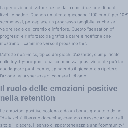
La percezione di valore nasce dalla combinazione di punti,
livelli e badge. Quando un utente guadagna “100 punti” per 10 €
scommessi, percepisce un progresso tangibile, anche se il
valore reale del premio è inferiore. Questo “sensation of
progress” è rinforzato da grafici a barre e notifiche che
mostrano il cammino verso il prossimo tier.
L’effetto near‑miss, tipico dei giochi d’azzardo, è amplificato
dalle loyalty‑program: una scommessa quasi vincente può far
guadagnare punti bonus, spingendo il giocatore a ripetere
l’azione nella speranza di colmare il divario.
Il ruolo delle emozioni positive
nella retention
Le emozioni positive scatenate da un bonus gratuito o da un
“daily spin” liberano dopamina, creando un’associazione tra il
sito e il piacere. Il senso di appartenenzza a una “community”