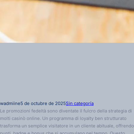
wadmiine
5 de octubre de 2025
Sin categoría
Le promozioni fedeltà sono diventate il fulcro della strategia di
molti casinò online. Un programma di loyalty ben strutturato
trasforma un semplice visitatore in un cliente abituale, offrendo
punti, badge e bonus che si accumulano nel tempo. Questo