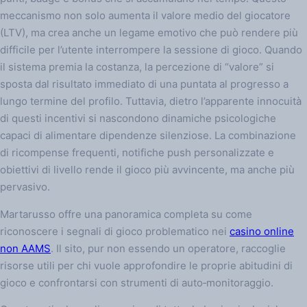
meccanismo non solo aumenta il valore medio del giocatore
(LTV), ma crea anche un legame emotivo che può rendere più
difficile per l’utente interrompere la sessione di gioco. Quando
il sistema premia la costanza, la percezione di “valore” si
sposta dal risultato immediato di una puntata al progresso a
lungo termine del profilo. Tuttavia, dietro l’apparente innocuità
di questi incentivi si nascondono dinamiche psicologiche
capaci di alimentare dipendenze silenziose. La combinazione
di ricompense frequenti, notifiche push personalizzate e
obiettivi di livello rende il gioco più avvincente, ma anche più
pervasivo.
Martarusso offre una panoramica completa su come
riconoscere i segnali di gioco problematico nei
casino online
non AAMS
. Il sito, pur non essendo un operatore, raccoglie
risorse utili per chi vuole approfondire le proprie abitudini di
gioco e confrontarsi con strumenti di auto‑monitoraggio.