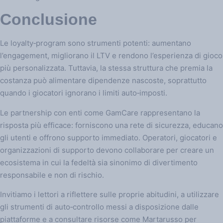
Conclusione
Le loyalty‑program sono strumenti potenti: aumentano
l’engagement, migliorano il LTV e rendono l’esperienza di gioco
più personalizzata. Tuttavia, la stessa struttura che premia la
costanza può alimentare dipendenze nascoste, soprattutto
quando i giocatori ignorano i limiti auto‑imposti.
Le partnership con enti come GamCare rappresentano la
risposta più efficace: forniscono una rete di sicurezza, educano
gli utenti e offrono supporto immediato. Operatori, giocatori e
organizzazioni di supporto devono collaborare per creare un
ecosistema in cui la fedeltà sia sinonimo di divertimento
responsabile e non di rischio.
Invitiamo i lettori a riflettere sulle proprie abitudini, a utilizzare
gli strumenti di auto‑controllo messi a disposizione dalle
piattaforme e a consultare risorse come Martarusso per