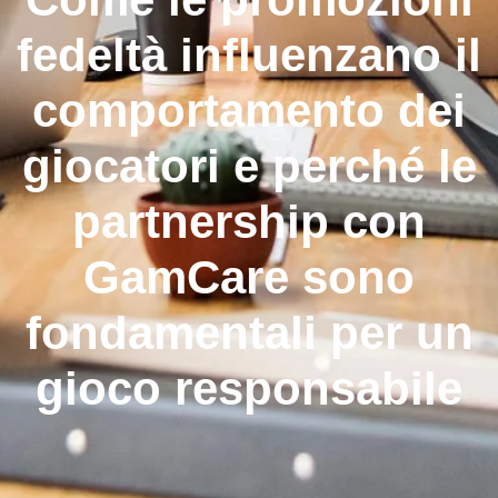
fedeltà influenzano il
comportamento dei
giocatori e perché le
partnership con
GamCare sono
fondamentali per un
gioco responsabile