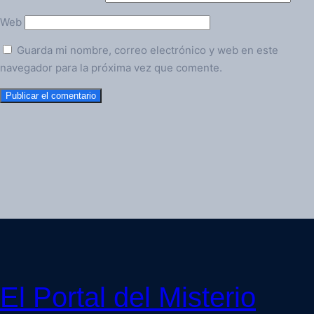
Web
Guarda mi nombre, correo electrónico y web en este
navegador para la próxima vez que comente.
El Portal del Misterio