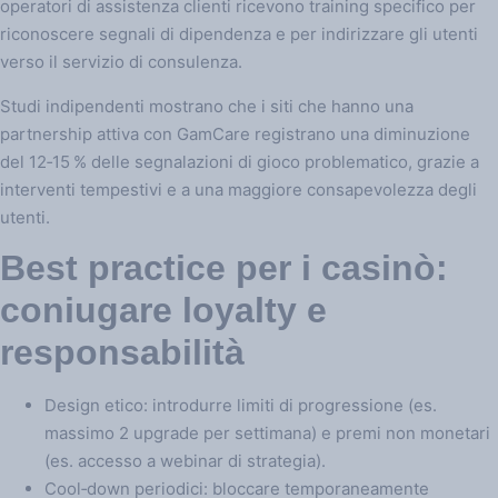
operatori di assistenza clienti ricevono training specifico per
riconoscere segnali di dipendenza e per indirizzare gli utenti
verso il servizio di consulenza.
Studi indipendenti mostrano che i siti che hanno una
partnership attiva con GamCare registrano una diminuzione
del 12‑15 % delle segnalazioni di gioco problematico, grazie a
interventi tempestivi e a una maggiore consapevolezza degli
utenti.
Best practice per i casinò:
coniugare loyalty e
responsabilità
Design etico: introdurre limiti di progressione (es.
massimo 2 upgrade per settimana) e premi non monetari
(es. accesso a webinar di strategia).
Cool‑down periodici: bloccare temporaneamente