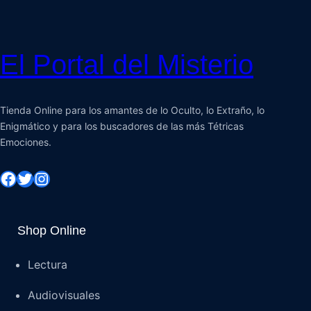
El Portal del Misterio
Tienda Online para los amantes de lo Oculto, lo Extraño, lo
Enigmático y para los buscadores de las más Tétricas
Emociones.
Shop Online
Lectura
Audiovisuales