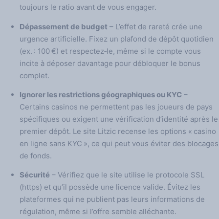
toujours le ratio avant de vous engager.
Dépassement de budget
– L’effet de rareté crée une
urgence artificielle. Fixez un plafond de dépôt quotidien
(ex. : 100 €) et respectez‑le, même si le compte vous
incite à déposer davantage pour débloquer le bonus
complet.
Ignorer les restrictions géographiques ou KYC
–
Certains casinos ne permettent pas les joueurs de pays
spécifiques ou exigent une vérification d’identité après le
premier dépôt. Le site Litzic recense les options « casino
en ligne sans KYC », ce qui peut vous éviter des blocages
de fonds.
Sécurité
– Vérifiez que le site utilise le protocole SSL
(https) et qu’il possède une licence valide. Évitez les
plateformes qui ne publient pas leurs informations de
régulation, même si l’offre semble alléchante.