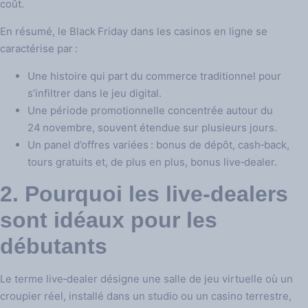
coût.
En résumé, le Black Friday dans les casinos en ligne se
caractérise par :
Une histoire qui part du commerce traditionnel pour
s’infiltrer dans le jeu digital.
Une période promotionnelle concentrée autour du
24 novembre, souvent étendue sur plusieurs jours.
Un panel d’offres variées : bonus de dépôt, cash‑back,
tours gratuits et, de plus en plus, bonus live‑dealer.
2. Pourquoi les live‑dealers
sont idéaux pour les
débutants
Le terme live‑dealer désigne une salle de jeu virtuelle où un
croupier réel, installé dans un studio ou un casino terrestre,