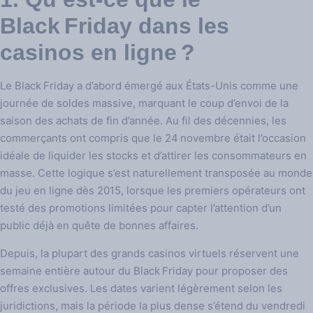
Black Friday dans les
casinos en ligne ?
Le Black Friday a d’abord émergé aux États-Unis comme une
journée de soldes massive, marquant le coup d’envoi de la
saison des achats de fin d’année. Au fil des décennies, les
commerçants ont compris que le 24 novembre était l’occasion
idéale de liquider les stocks et d’attirer les consommateurs en
masse. Cette logique s’est naturellement transposée au monde
du jeu en ligne dès 2015, lorsque les premiers opérateurs ont
testé des promotions limitées pour capter l’attention d’un
public déjà en quête de bonnes affaires.
Depuis, la plupart des grands casinos virtuels réservent une
semaine entière autour du Black Friday pour proposer des
offres exclusives. Les dates varient légèrement selon les
juridictions, mais la période la plus dense s’étend du vendredi