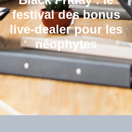
festival des bonus
live‑dealer pour les
néophytes