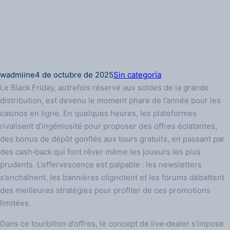
wadmiine
4 de octubre de 2025
Sin categoría
Le Black Friday, autrefois réservé aux soldes de la grande
distribution, est devenu le moment phare de l’année pour les
casinos en ligne. En quelques heures, les plateformes
rivalisent d’ingéniosité pour proposer des offres éclatantes,
des bonus de dépôt gonflés aux tours gratuits, en passant par
des cash‑back qui font rêver même les joueurs les plus
prudents. L’effervescence est palpable : les newsletters
s’enchaînent, les bannières clignotent et les forums débattent
des meilleures stratégies pour profiter de ces promotions
limitées.
Dans ce tourbillon d’offres, le concept de live‑dealer s’impose