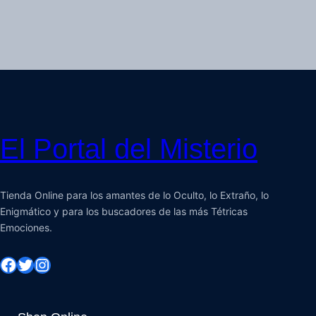
El Portal del Misterio
Tienda Online para los amantes de lo Oculto, lo Extraño, lo
Enigmático y para los buscadores de las más Tétricas
Emociones.