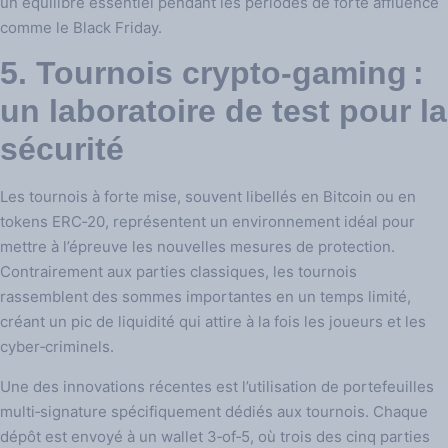
un équilibre essentiel pendant les périodes de forte affluence
comme le Black Friday.
5. Tournois crypto‑gaming :
un laboratoire de test pour la
sécurité
Les tournois à forte mise, souvent libellés en Bitcoin ou en
tokens ERC‑20, représentent un environnement idéal pour
mettre à l’épreuve les nouvelles mesures de protection.
Contrairement aux parties classiques, les tournois
rassemblent des sommes importantes en un temps limité,
créant un pic de liquidité qui attire à la fois les joueurs et les
cyber‑criminels.
Une des innovations récentes est l’utilisation de portefeuilles
multi‑signature spécifiquement dédiés aux tournois. Chaque
dépôt est envoyé à un wallet 3‑of‑5, où trois des cinq parties