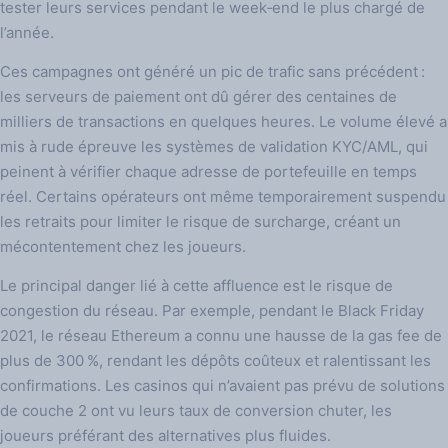
tester leurs services pendant le week‑end le plus chargé de
l’année.
Ces campagnes ont généré un pic de trafic sans précédent :
les serveurs de paiement ont dû gérer des centaines de
milliers de transactions en quelques heures. Le volume élevé a
mis à rude épreuve les systèmes de validation KYC/AML, qui
peinent à vérifier chaque adresse de portefeuille en temps
réel. Certains opérateurs ont même temporairement suspendu
les retraits pour limiter le risque de surcharge, créant un
mécontentement chez les joueurs.
Le principal danger lié à cette affluence est le risque de
congestion du réseau. Par exemple, pendant le Black Friday
2021, le réseau Ethereum a connu une hausse de la gas fee de
plus de 300 %, rendant les dépôts coûteux et ralentissant les
confirmations. Les casinos qui n’avaient pas prévu de solutions
de couche 2 ont vu leurs taux de conversion chuter, les
joueurs préférant des alternatives plus fluides.