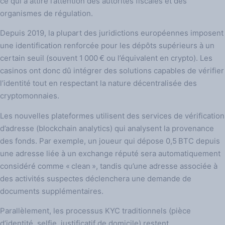
ce qui a attiré l’attention des autorités fiscales et des
organismes de régulation.
Depuis 2019, la plupart des juridictions européennes imposent
une identification renforcée pour les dépôts supérieurs à un
certain seuil (souvent 1 000 € ou l’équivalent en crypto). Les
casinos ont donc dû intégrer des solutions capables de vérifier
l’identité tout en respectant la nature décentralisée des
cryptomonnaies.
Les nouvelles plateformes utilisent des services de vérification
d’adresse (blockchain analytics) qui analysent la provenance
des fonds. Par exemple, un joueur qui dépose 0,5 BTC depuis
une adresse liée à un exchange réputé sera automatiquement
considéré comme « clean », tandis qu’une adresse associée à
des activités suspectes déclenchera une demande de
documents supplémentaires.
Parallèlement, les processus KYC traditionnels (pièce
d’identité, selfie, justificatif de domicile) restent