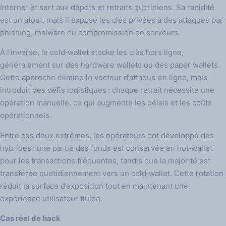
Internet et sert aux dépôts et retraits quotidiens. Sa rapidité
est un atout, mais il expose les clés privées à des attaques par
phishing, malware ou compromission de serveurs.
À l’inverse, le cold‑wallet stocke les clés hors ligne,
généralement sur des hardware wallets ou des paper wallets.
Cette approche élimine le vecteur d’attaque en ligne, mais
introduit des défis logistiques : chaque retrait nécessite une
opération manuelle, ce qui augmente les délais et les coûts
opérationnels.
Entre ces deux extrêmes, les opérateurs ont développé des
hybrides : une partie des fonds est conservée en hot‑wallet
pour les transactions fréquentes, tandis que la majorité est
transférée quotidiennement vers un cold‑wallet. Cette rotation
réduit la surface d’exposition tout en maintenant une
expérience utilisateur fluide.
Cas réel de hack