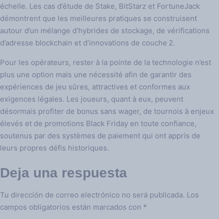
échelle. Les cas d’étude de Stake, BitStarz et FortuneJack
démontrent que les meilleures pratiques se construisent
autour d’un mélange d’hybrides de stockage, de vérifications
d’adresse blockchain et d’innovations de couche 2.
Pour les opérateurs, rester à la pointe de la technologie n’est
plus une option mais une nécessité afin de garantir des
expériences de jeu sûres, attractives et conformes aux
exigences légales. Les joueurs, quant à eux, peuvent
désormais profiter de bonus sans wager, de tournois à enjeux
élevés et de promotions Black Friday en toute confiance,
soutenus par des systèmes de paiement qui ont appris de
leurs propres défis historiques.
Deja una respuesta
Tu dirección de correo electrónico no será publicada.
Los
campos obligatorios están marcados con
*