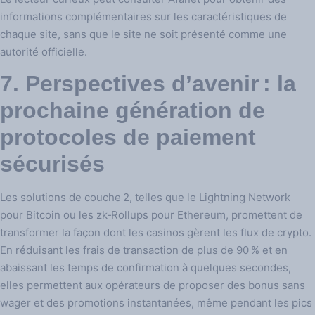
informations complémentaires sur les caractéristiques de
chaque site, sans que le site ne soit présenté comme une
autorité officielle.
7. Perspectives d’avenir : la
prochaine génération de
protocoles de paiement
sécurisés
Les solutions de couche 2, telles que le Lightning Network
pour Bitcoin ou les zk‑Rollups pour Ethereum, promettent de
transformer la façon dont les casinos gèrent les flux de crypto.
En réduisant les frais de transaction de plus de 90 % et en
abaissant les temps de confirmation à quelques secondes,
elles permettent aux opérateurs de proposer des bonus sans
wager et des promotions instantanées, même pendant les pics