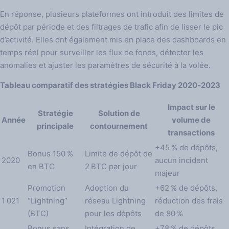
En réponse, plusieurs plateformes ont introduit des limites de
dépôt par période et des filtrages de trafic afin de lisser le pic
d’activité. Elles ont également mis en place des dashboards en
temps réel pour surveiller les flux de fonds, détecter les
anomalies et ajuster les paramètres de sécurité à la volée.
Tableau comparatif des stratégies Black Friday 2020‑2023
Impact sur le
Stratégie
Solution de
Année
volume de
principale
contournement
transactions
+45 % de dépôts,
Bonus 150 %
Limite de dépôt de
2020
aucun incident
en BTC
2 BTC par jour
majeur
Promotion
Adoption du
+62 % de dépôts,
1 021
“Lightning”
réseau Lightning
réduction des frais
(BTC)
pour les dépôts
de 80 %
Bonus sans
Intégration de
+78 % de dépôts,