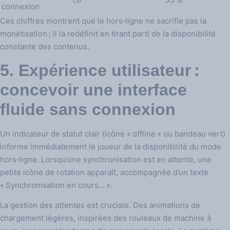
connexion
Ces chiffres montrent que le hors‑ligne ne sacrifie pas la
monétisation ; il la redéfinit en tirant parti de la disponibilité
constante des contenus.
5. Expérience utilisateur :
concevoir une interface
fluide sans connexion
Un indicateur de statut clair (icône « offline » ou bandeau vert)
informe immédiatement le joueur de la disponibilité du mode
hors‑ligne. Lorsqu’une synchronisation est en attente, une
petite icône de rotation apparaît, accompagnée d’un texte
« Synchronisation en cours… ».
La gestion des attentes est cruciale. Des animations de
chargement légères, inspirées des rouleaux de machine à