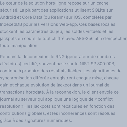
Le cœur de la solution hors‑ligne repose sur un cache
sécurisé. La plupart des applications utilisent SQLite sur
Android et Core Data (ou Realm) sur iOS, complétés par
IndexedDB pour les versions Web‑app. Ces bases locales
stockent les paramètres du jeu, les soldes virtuels et les
jackpots en cours, le tout chiffré avec AES‑256 afin d’empêcher
toute manipulation.
Pendant la déconnexion, le RNG (générateur de nombres
aléatoires) certifié, souvent basé sur le NIST SP 800‑90B,
continue à produire des résultats fiables. Les algorithmes de
synchronisation différée enregistrent chaque mise, chaque
gain et chaque évolution de jackpot dans un journal de
transactions horodaté. À la reconnexion, le client envoie ce
journal au serveur qui applique une logique de « conflict
resolution » : les jackpots sont recalculés en fonction des
contributions globales, et les incohérences sont résolues
grâce à des signatures numériques.