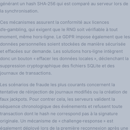
générant un hash SHA‑256 qui est comparé au serveur lors de
la synchronisation.
Ces mécanismes assurent la conformité aux licences
d’e‑gambling, qui exigent que le RNG soit vérifiable à tout
moment, même hors‑ligne. Le GDPR impose également que les
données personnelles soient stockées de manière sécurisée
et effacées sur demande. Les solutions hors‑ligne intègrent
donc un bouton « effacer les données locales », déclenchant la
suppression cryptographique des fichiers SQLite et des
journaux de transactions.
Les scénarios de fraude les plus courants concernent la
tentative de réinjection de journaux modifiés ou la création de
faux jackpots. Pour contrer cela, les serveurs valident la
séquence chronologique des événements et refusent toute
transaction dont le hash ne correspond pas à la signature
originale. Un mécanisme de « challenge‑response » est
également déployé lors de la première reconnexion après une