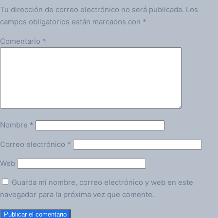
Tu dirección de correo electrónico no será publicada.
Los
campos obligatorios están marcados con
*
Comentario
*
Nombre
*
Correo electrónico
*
Web
Guarda mi nombre, correo electrónico y web en este
navegador para la próxima vez que comente.