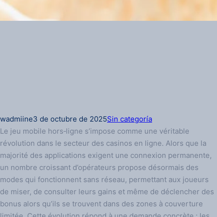
wadmiine
3 de octubre de 2025
Sin categoría
Le jeu mobile hors‑ligne s’impose comme une véritable
révolution dans le secteur des casinos en ligne. Alors que la
majorité des applications exigent une connexion permanente,
un nombre croissant d’opérateurs propose désormais des
modes qui fonctionnent sans réseau, permettant aux joueurs
de miser, de consulter leurs gains et même de déclencher des
bonus alors qu’ils se trouvent dans des zones à couverture
limitée. Cette évolution répond à une demande concrète : les