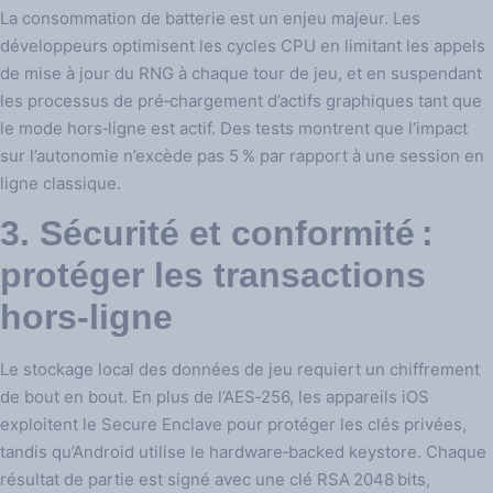
La consommation de batterie est un enjeu majeur. Les
développeurs optimisent les cycles CPU en limitant les appels
de mise à jour du RNG à chaque tour de jeu, et en suspendant
les processus de pré‑chargement d’actifs graphiques tant que
le mode hors‑ligne est actif. Des tests montrent que l’impact
sur l’autonomie n’excède pas 5 % par rapport à une session en
ligne classique.
3. Sécurité et conformité :
protéger les transactions
hors‑ligne
Le stockage local des données de jeu requiert un chiffrement
de bout en bout. En plus de l’AES‑256, les appareils iOS
exploitent le Secure Enclave pour protéger les clés privées,
tandis qu’Android utilise le hardware‑backed keystore. Chaque
résultat de partie est signé avec une clé RSA 2048 bits,