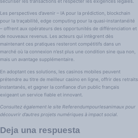
sécuriser les transactions et respecter les exigences légales.
Les perspectives d’avenir – IA pour la prédiction, blockchain
pour la traçabilité, edge computing pour la quasi‑instantanéité
– offrent aux opérateurs des opportunités de différenciation et
de nouveaux revenus. Les acteurs qui intègrent dès
maintenant ces pratiques resteront compétitifs dans un
marché où la connexion n’est plus une condition sine qua non,
mais un avantage supplémentaire.
En adoptant ces solutions, les casinos mobiles peuvent
prétendre au titre de meilleur casino en ligne, offrir des retraits
instantanés, et gagner la confiance d’un public français
exigeant un service fiable et innovant.
Consultez également le site Referendumpourlesanimaux pour
découvrir d’autres projets numériques à impact social.
Deja una respuesta