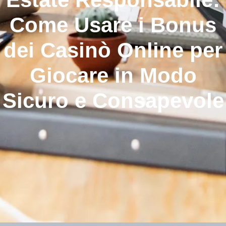
Come Usare i Bonus
dei Casinò Online per
Giocare in Modo
Sicuro e Consapevole