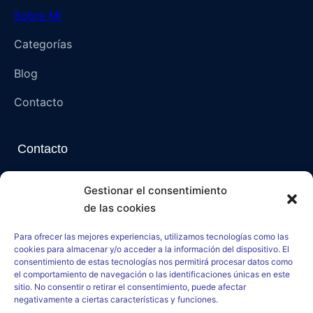
Sobre Mí
Categorías
Blog
Contacto
Contacto
Napoli, Campania, Italia – 80136 (NA)
Gestionar el consentimiento
de las cookies
paranormalmysteriespsi@gmail.com
Para ofrecer las mejores experiencias, utilizamos tecnologías como las
paranormal-mysteries-psi.net
cookies para almacenar y/o acceder a la información del dispositivo. El
consentimiento de estas tecnologías nos permitirá procesar datos como
el comportamiento de navegación o las identificaciones únicas en este
sitio. No consentir o retirar el consentimiento, puede afectar
negativamente a ciertas características y funciones.