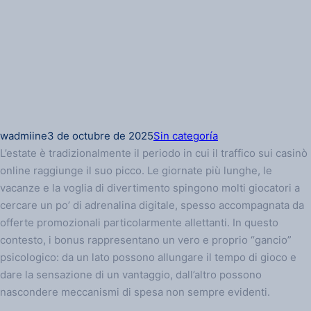
wadmiine
3 de octubre de 2025
Sin categoría
L’estate è tradizionalmente il periodo in cui il traffico sui casinò
online raggiunge il suo picco. Le giornate più lunghe, le
vacanze e la voglia di divertimento spingono molti giocatori a
cercare un po’ di adrenalina digitale, spesso accompagnata da
offerte promozionali particolarmente allettanti. In questo
contesto, i bonus rappresentano un vero e proprio “gancio”
psicologico: da un lato possono allungare il tempo di gioco e
dare la sensazione di un vantaggio, dall’altro possono
nascondere meccanismi di spesa non sempre evidenti.