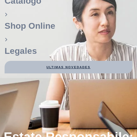
Catálogo
Shop Online
Legales
ULTIMAS NOVEDADES
Estate Responsabile: