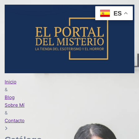
ES
Inicio
&
Blog
Sobre Mí
&
Contacto