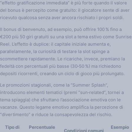
“effetto gratificazione immediata” è più forte quando il valore
del bonus è percepito come gratuito: il giocatore sente di aver
ricevuto qualcosa senza aver ancora rischiato i propri soldi.
Il bonus di benvenuto, ad esempio, può offrire 100 % fino a
€200 più 50 giri gratuiti su una slot a tema estivo come Sunrise
Reel. L’effetto è duplice: il capitale iniziale aumenta e,
parallelamente, la curiosità di testare la slot spinge a
scommettere rapidamente. Le ricariche, invece, premiano la
fedeltà con percentuali più basse (30‑50 %) ma richiedono
depositi ricorrenti, creando un ciclo di gioco più prolungato.
Le promozioni stagionali, come la “Summer Splash”,
introducono elementi tematici (premi “sun‑related”, tornei a
tema spiaggia) che sfruttano l’associazione emotiva con le
vacanze. Questo legame emotivo amplifica la percezione di
“divertimento” e riduce la consapevolezza del rischio.
Tipo di
Percentuale
Esempio
Condizioni comuni