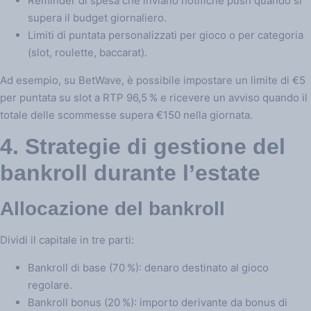
Reminder di spesa che inviano notifiche push quando si
supera il budget giornaliero.
Limiti di puntata personalizzati per gioco o per categoria
(slot, roulette, baccarat).
Ad esempio, su BetWave, è possibile impostare un limite di €5
per puntata su slot a RTP 96,5 % e ricevere un avviso quando il
totale delle scommesse supera €150 nella giornata.
4. Strategie di gestione del
bankroll durante l’estate
Allocazione del bankroll
Dividi il capitale in tre parti:
Bankroll di base (70 %): denaro destinato al gioco
regolare.
Bankroll bonus (20 %): importo derivante da bonus di