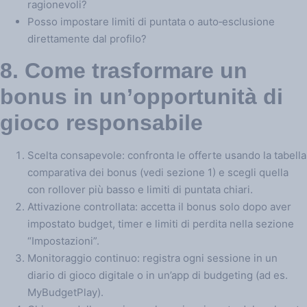
ragionevoli?
Posso impostare limiti di puntata o auto‑esclusione
direttamente dal profilo?
8. Come trasformare un
bonus in un’opportunità di
gioco responsabile
Scelta consapevole: confronta le offerte usando la tabella
comparativa dei bonus (vedi sezione 1) e scegli quella
con rollover più basso e limiti di puntata chiari.
Attivazione controllata: accetta il bonus solo dopo aver
impostato budget, timer e limiti di perdita nella sezione
“Impostazioni”.
Monitoraggio continuo: registra ogni sessione in un
diario di gioco digitale o in un’app di budgeting (ad es.
MyBudgetPlay).