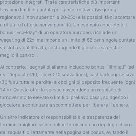
protezione integrati. Tra le caratteristiche più importanti
troviamo limiti di puntata per gioco, rollover (wagering)
ragionevoli (non superiori a 20‑25x) e la possibilità di accettare
o rifiutare l’offerta senza penalità. Un esempio concreto è il
bonus “Eco‑Play” di un operatore europeo: richiede un
wagering di 22x, ma impone un limite di €2 per singola puntata
su slot a volatilità alta, costringendo il giocatore a gestire
meglio il bankroll.
Al contrario, i segnali di allarme includono bonus “illimitati” (ad
es. “deposita €10, ricevi €10 senza fine”), cashback aggressivo
(30 % su tutte le perdite) e obblighi di deposito frequente (ogni
24 h). Queste offerte spesso nascondono un requisito di
turnover molto elevato o limiti di prelievo bassi, spingendo il
giocatore a continuare a scommettere per liberare il denaro.
Un altro indicatore di responsabilità è la trasparenza dei
termini: i migliori casino online forniscono un riepilogo chiaro
dei requisiti direttamente nella pagina del bonus, evitando il