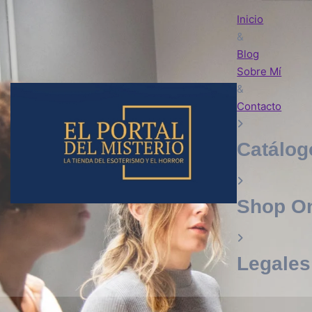
Inicio
&
Blog
Sobre Mí
&
Contacto
Catálog
Shop On
Legales