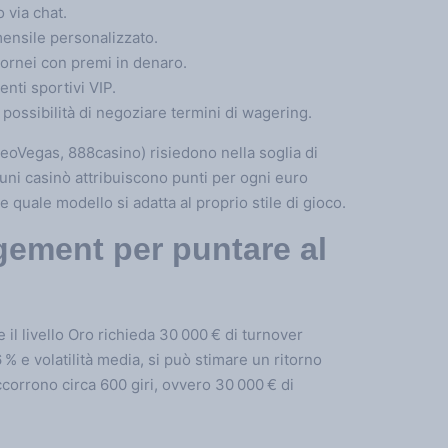
 via chat.
mensile personalizzato.
tornei con premi in denaro.
nti sportivi VIP.
ossibilità di negoziare termini di wagering.
LeoVegas, 888casino) risiedono nella soglia di
cuni casinò attribuiscono punti per ogni euro
 quale modello si adatta al proprio stile di gioco.
agement per puntare al
il livello Oro richieda 30 000 € di turnover
 e volatilità media, si può stimare un ritorno
corrono circa 600 giri, ovvero 30 000 € di