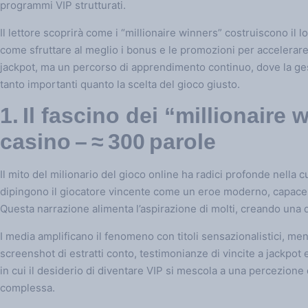
programmi VIP strutturati.
Il lettore scoprirà come i “millionaire winners” costruiscono il l
come sfruttare al meglio i bonus e le promozioni per accelerare il
jackpot, ma un percorso di apprendimento continuo, dove la gest
tanto importanti quanto la scelta del gioco giusto.
1. Il fascino dei “millionaire
casino – ≈ 300 parole
Il mito del milionario del gioco online ha radici profonde nella 
dipingono il giocatore vincente come un eroe moderno, capace d
Questa narrazione alimenta l’aspirazione di molti, creando una
I media amplificano il fenomeno con titoli sensazionalistici, me
screenshot di estratti conto, testimonianze di vincite a jackpot e
in cui il desiderio di diventare VIP si mescola a una percezione d
complessa.