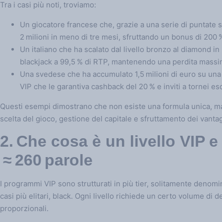
Tra i casi più noti, troviamo:
Un giocatore francese che, grazie a una serie di puntate su 
2 milioni in meno di tre mesi, sfruttando un bonus di 200 
Un italiano che ha scalato dal livello bronzo al diamond i
blackjack a 99,5 % di RTP, mantenendo una perdita massima
Una svedese che ha accumulato 1,5 milioni di euro su una 
VIP che le garantiva cashback del 20 % e inviti a tornei esc
Questi esempi dimostrano che non esiste una formula unica, m
scelta del gioco, gestione del capitale e sfruttamento dei vanta
2. Che cosa è un livello VIP 
≈ 260 parole
I programmi VIP sono strutturati in più tier, solitamente denomi
casi più elitari, black. Ogni livello richiede un certo volume di
proporzionali.