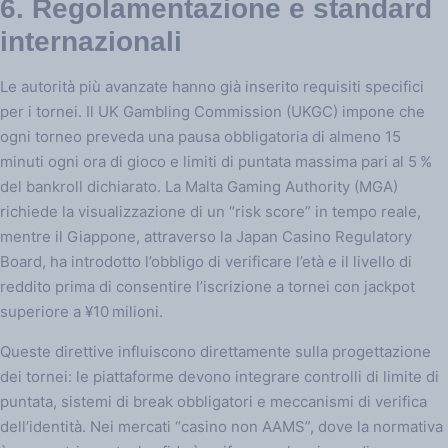
6. Regolamentazione e standard
internazionali
Le autorità più avanzate hanno già inserito requisiti specifici
per i tornei. Il UK Gambling Commission (UKGC) impone che
ogni torneo preveda una pausa obbligatoria di almeno 15
minuti ogni ora di gioco e limiti di puntata massima pari al 5 %
del bankroll dichiarato. La Malta Gaming Authority (MGA)
richiede la visualizzazione di un “risk score” in tempo reale,
mentre il Giappone, attraverso la Japan Casino Regulatory
Board, ha introdotto l’obbligo di verificare l’età e il livello di
reddito prima di consentire l’iscrizione a tornei con jackpot
superiore a ¥10 milioni.
Queste direttive influiscono direttamente sulla progettazione
dei tornei: le piattaforme devono integrare controlli di limite di
puntata, sistemi di break obbligatori e meccanismi di verifica
dell’identità. Nei mercati “casino non AAMS”, dove la normativa