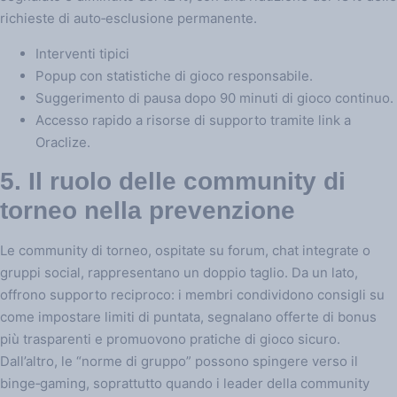
richieste di auto‑esclusione permanente.
Interventi tipici
Popup con statistiche di gioco responsabile.
Suggerimento di pausa dopo 90 minuti di gioco continuo.
Accesso rapido a risorse di supporto tramite link a
Oraclize.
5. Il ruolo delle community di
torneo nella prevenzione
Le community di torneo, ospitate su forum, chat integrate o
gruppi social, rappresentano un doppio taglio. Da un lato,
offrono supporto reciproco: i membri condividono consigli su
come impostare limiti di puntata, segnalano offerte di bonus
più trasparenti e promuovono pratiche di gioco sicuro.
Dall’altro, le “norme di gruppo” possono spingere verso il
binge‑gaming, soprattutto quando i leader della community