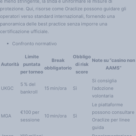
è meno stringente, la sfida è uniformare le misure di
protezione. Qui, risorse come Oraclize possono guidare gli
operatori verso standard internazionali, fornendo una
panoramica delle best practice senza imporre una
certificazione ufficiale.
Confronto normativo
Limite
Obbligo
Break
Note su “casino non
Autorità
puntata
di risk
obbligatorio
AAMS”
per torneo
score
Si consiglia
5 % del
UKGC
15 min/ora
Sì
l’adozione
bankroll
volontaria
Le piattaforme
€100 per
possono consultare
MGA
10 min/ora
Sì
sessione
Oraclize per linee
guida