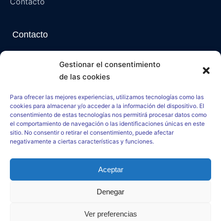
Contacto
Contacto
Napoli, Campania, Italia – 80136 (NA)
Gestionar el consentimiento
de las cookies
paranormalmysteriespsi@gmail.com
Para ofrecer las mejores experiencias, utilizamos tecnologías como las
paranormal-mysteries-psi.net
cookies para almacenar y/o acceder a la información del dispositivo. El
consentimiento de estas tecnologías nos permitirá procesar datos como
el comportamiento de navegación o las identificaciones únicas en este
sitio. No consentir o retirar el consentimiento, puede afectar
negativamente a ciertas características y funciones.
–
Aviso Legal
–
Política de Cookies
–
Política de Privacidad
–
Aceptar
Logos Oficiales de este Sitio Web
–
Denegar
Powered by
Startupzy, Hostinger and Wordpress for Paranormal
Mysteries Psi – Tomás Donato Gallo 2023 – 2024.
Ver preferencias