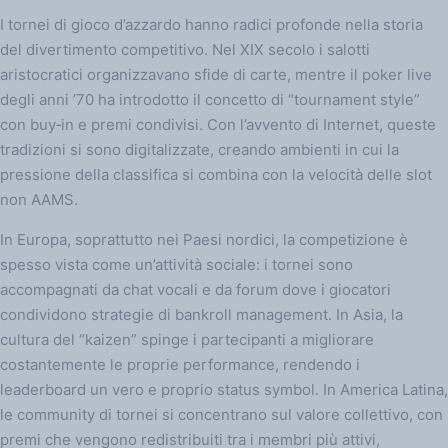
I tornei di gioco d’azzardo hanno radici profonde nella storia
del divertimento competitivo. Nel XIX secolo i salotti
aristocratici organizzavano sfide di carte, mentre il poker live
degli anni ’70 ha introdotto il concetto di “tournament style”
con buy‑in e premi condivisi. Con l’avvento di Internet, queste
tradizioni si sono digitalizzate, creando ambienti in cui la
pressione della classifica si combina con la velocità delle slot
non AAMS.
In Europa, soprattutto nei Paesi nordici, la competizione è
spesso vista come un’attività sociale: i tornei sono
accompagnati da chat vocali e da forum dove i giocatori
condividono strategie di bankroll management. In Asia, la
cultura del “kaizen” spinge i partecipanti a migliorare
costantemente le proprie performance, rendendo i
leaderboard un vero e proprio status symbol. In America Latina,
le community di tornei si concentrano sul valore collettivo, con
premi che vengono redistribuiti tra i membri più attivi,