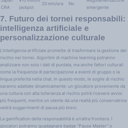
Japan
¥10 milioni
Regolamentazione
20 min/ora
No
CRA
jackpot
emergente
7. Futuro dei tornei responsabili:
intelligenza artificiale e
personalizzazione culturale
L’intelligenza artificiale promette di trasformare la gestione del
rischio nei tornei. Algoritmi di machine learning potranno
analizzare non solo i dati di puntata, ma anche fattori culturali
come la frequenza di partecipazione a eventi di gruppo o la
lingua preferita nella chat. In questo modo, le soglie di rischio
saranno adattate dinamicamente: un giocatore proveniente da
una cultura con alta tolleranza al rischio potrà ricevere avvisi
più frequenti, mentre un utente da una realtà più conservatrice
vedrà suggerimenti di pausa più brevi.
La gamification della responsabilità è un’altra frontiera. I
giocatori potranno guadagnare badge “Pause Master” o