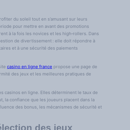
rofiter du soleil tout en s’amusant sur leurs
période pour mettre en avant des promotions
ent à la fois les novices et les high‑rollers. Dans
estion de divertissement : elle doit répondre à
taires et à une sécurité des paiements
site
casino en ligne france
propose une page de
rmité des jeux et les meilleures pratiques de
es casinos en ligne. Elles déterminent le taux de
t, la confiance que les joueurs placent dans la
’influence des bonus, les mécanismes de sécurité et
élection des jeux