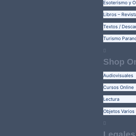
Esoterismo y O
Libros – Revist
Textos / Desca
Turismo Paran
Shop On
Audiovisuales
Cursos Online
Lectura
Objetos Varios
Legales