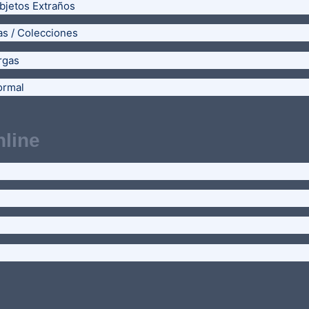
bjetos Extraños
as / Colecciones
rgas
ormal
line