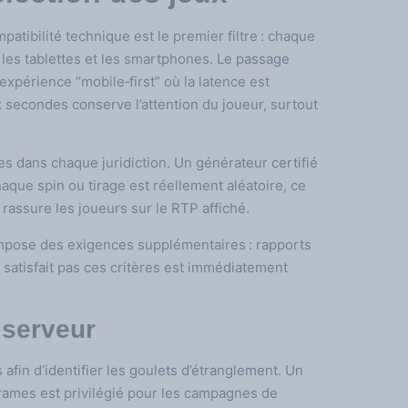
patibilité technique est le premier filtre : chaque
 les tablettes et les smartphones. Le passage
xpérience “mobile‑first” où la latence est
secondes conserve l’attention du joueur, surtout
 dans chaque juridiction. Un générateur certifié
aque spin ou tirage est réellement aléatoire, ce
 rassure les joueurs sur le RTP affiché.
impose des exigences supplémentaires : rapports
ne satisfait pas ces critères est immédiatement
 serveur
afin d’identifier les goulets d’étranglement. Un
rames est privilégié pour les campagnes de