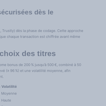
sécurisées dès le
, Trustly) dès la phase de codage. Cette approche
 que chaque transaction est chiffrée avant même
choix des titres
ome bonus de 200 % jusqu’à 500 €, combiné à 50
vé (≥ 96 %) et une volatilité moyenne, afin
nt.
n
Volatilité
Moyenne
Haute