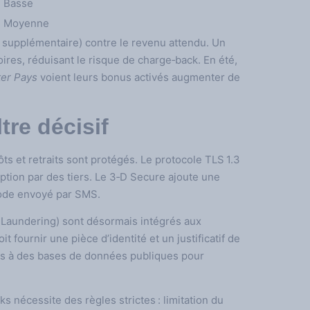
Basse
Moyenne
e supplémentaire) contre le revenu attendu. Un
toires, réduisant le risque de charge‑back. En été,
ter Pays
voient leurs bonus activés augmenter de
tre décisif
ts et retraits sont protégés. Le protocole TLS 1.3
ption par des tiers. Le 3‑D Secure ajoute une
code envoyé par SMS.
Laundering) sont désormais intégrés aux
t fournir une pièce d’identité et un justificatif de
ns à des bases de données publiques pour
 nécessite des règles strictes : limitation du