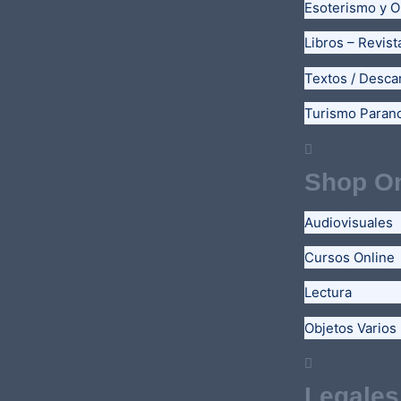
Esoterismo y O
Libros – Revist
Textos / Desca
Turismo Paran
Shop On
Audiovisuales
Cursos Online
Lectura
Objetos Varios
Legales