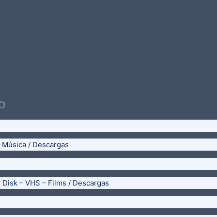
o
– Música / Descargas
y Disk – VHS – Films / Descargas