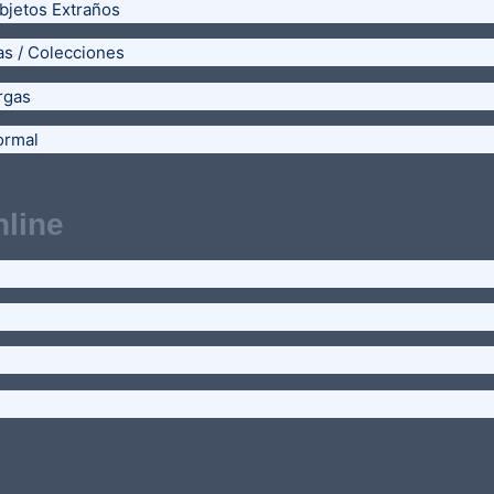
bjetos Extraños
as / Colecciones
rgas
ormal
line