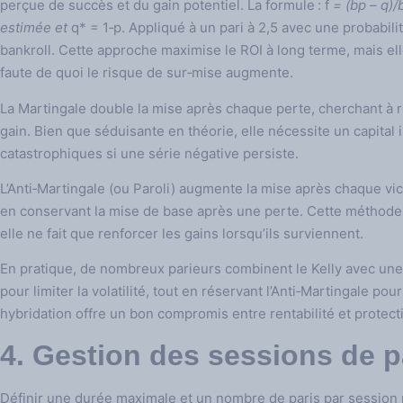
perçue de succès et du gain potentiel. La formule : f
= (bp – q)/
estimée et
q* = 1‑p. Appliqué à un pari à 2,5 avec une probabil
bankroll. Cette approche maximise le ROI à long terme, mais ell
faute de quoi le risque de sur‑mise augmente.
La Martingale double la mise après chaque perte, cherchant à 
gain. Bien que séduisante en théorie, elle nécessite un capital 
catastrophiques si une série négative persiste.
L’Anti‑Martingale (ou Paroli) augmente la mise après chaque vict
en conservant la mise de base après une perte. Cette méthode e
elle ne fait que renforcer les gains lorsqu’ils surviennent.
En pratique, de nombreux parieurs combinent le Kelly avec une 
pour limiter la volatilité, tout en réservant l’Anti‑Martingale po
hybridation offre un bon compromis entre rentabilité et protecti
4. Gestion des sessions de p
Définir une durée maximale et un nombre de paris par session p