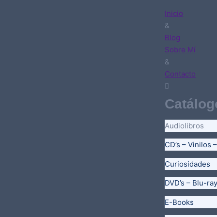
Inicio
&
Blog
Sobre Mí
&
Contacto
Catálog
Audiolibros
CD’s – Vinilos 
Curiosidades
DVD’s – Blu-ra
E-Books