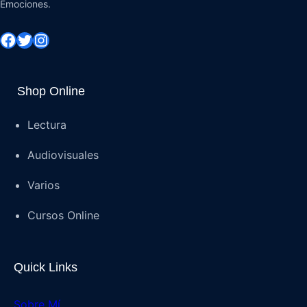
Emociones.
Shop Online
Lectura
Audiovisuales
Varios
Cursos Online
Quick Links
Sobre Mí