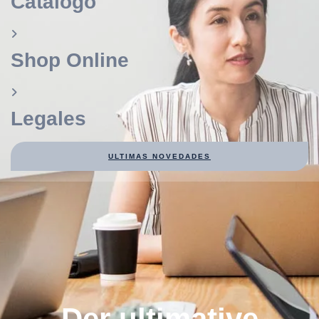
Catálogo
Shop Online
Legales
ULTIMAS NOVEDADES
Der ultimative