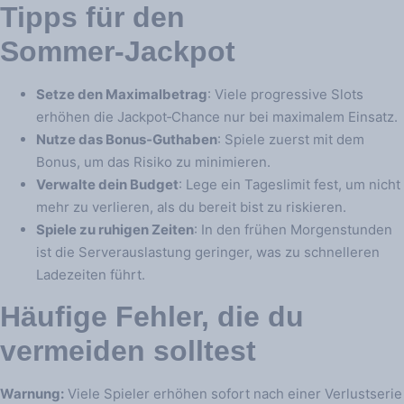
Tipps für den
Sommer‑Jackpot
Setze den Maximalbetrag
: Viele progressive Slots
erhöhen die Jackpot‑Chance nur bei maximalem Einsatz.
Nutze das Bonus‑Guthaben
: Spiele zuerst mit dem
Bonus, um das Risiko zu minimieren.
Verwalte dein Budget
: Lege ein Tageslimit fest, um nicht
mehr zu verlieren, als du bereit bist zu riskieren.
Spiele zu ruhigen Zeiten
: In den frühen Morgenstunden
ist die Serverauslastung geringer, was zu schnelleren
Ladezeiten führt.
Häufige Fehler, die du
vermeiden solltest
Warnung:
Viele Spieler erhöhen sofort nach einer Verlustserie