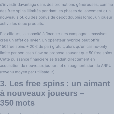
d’investir davantage dans des promotions généreuses, comme
des free spins illimités pendant les phases de lancement d’un
nouveau slot, ou des bonus de dépôt doublés lorsqu’un joueur
active les deux produits.
Par ailleurs, la capacité à financer des campagnes massives
crée un effet de levier. Un opérateur hybride peut offrir
150 free spins + 20 € de pari gratuit, alors qu’un casino‑only
limité par son cash‑flow ne propose souvent que 50 free spins.
Cette puissance financière se traduit directement en
acquisition de nouveaux joueurs et en augmentation du ARPU
(revenu moyen par utilisateur).
3. Les free spins : un aimant
à nouveaux joueurs –
350 mots