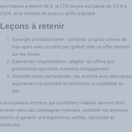
sportsbook a atteint 48 %, le LTV moyen est passé de 115 € à
210 €, et le nombre de joueurs actifs a doublé.
Leçons à retenir
Synergie promotionnelle : combiner un gros volume de
free spins avec un petit pari gratuit crée un effet domino
sur les mises.
Data‑driven segmentation : adapter les offres aux
préférences sportives maximise l’engagement.
Visibilité via les partenariats : les accords avec des ligues
augmentent la notoriété et renforcent la crédibilité du
site.
Les nouveaux entrants qui souhaitent rivaliser devront donc
investir dans des campagnes hybrides, exploiter les données
clients et garantir une expérience unifiée, sécurisée et
conforme.