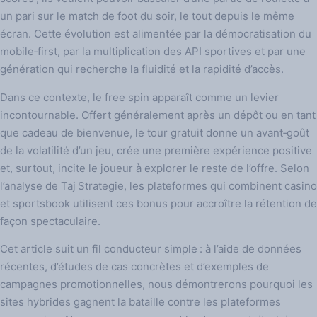
un pari sur le match de foot du soir, le tout depuis le même
écran. Cette évolution est alimentée par la démocratisation du
mobile‑first, par la multiplication des API sportives et par une
génération qui recherche la fluidité et la rapidité d’accès.
Dans ce contexte, le free spin apparaît comme un levier
incontournable. Offert généralement après un dépôt ou en tant
que cadeau de bienvenue, le tour gratuit donne un avant‑goût
de la volatilité d’un jeu, crée une première expérience positive
et, surtout, incite le joueur à explorer le reste de l’offre. Selon
l’analyse de Taj Strategie, les plateformes qui combinent casino
et sportsbook utilisent ces bonus pour accroître la rétention de
façon spectaculaire.
Cet article suit un fil conducteur simple : à l’aide de données
récentes, d’études de cas concrètes et d’exemples de
campagnes promotionnelles, nous démontrerons pourquoi les
sites hybrides gagnent la bataille contre les plateformes