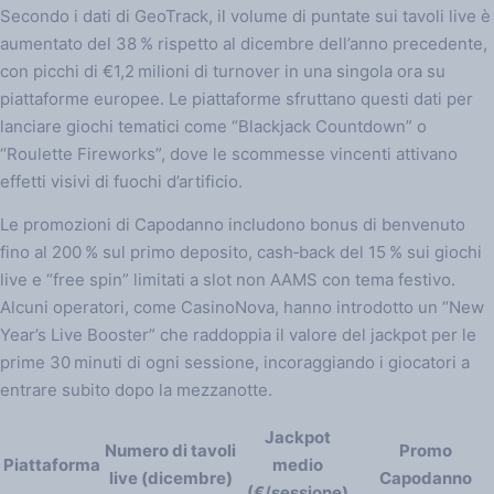
Secondo i dati di GeoTrack, il volume di puntate sui tavoli live è
aumentato del 38 % rispetto al dicembre dell’anno precedente,
con picchi di €1,2 milioni di turnover in una singola ora su
piattaforme europee. Le piattaforme sfruttano questi dati per
lanciare giochi tematici come “Blackjack Countdown” o
“Roulette Fireworks”, dove le scommesse vincenti attivano
effetti visivi di fuochi d’artificio.
Le promozioni di Capodanno includono bonus di benvenuto
fino al 200 % sul primo deposito, cash‑back del 15 % sui giochi
live e “free spin” limitati a slot non AAMS con tema festivo.
Alcuni operatori, come CasinoNova, hanno introdotto un “New
Year’s Live Booster” che raddoppia il valore del jackpot per le
prime 30 minuti di ogni sessione, incoraggiando i giocatori a
entrare subito dopo la mezzanotte.
Jackpot
Numero di tavoli
Promo
Piattaforma
medio
live (dicembre)
Capodanno
(€/sessione)