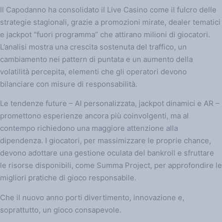
Il Capodanno ha consolidato il Live Casino come il fulcro delle
strategie stagionali, grazie a promozioni mirate, dealer tematici
e jackpot “fuori programma” che attirano milioni di giocatori.
L’analisi mostra una crescita sostenuta del traffico, un
cambiamento nei pattern di puntata e un aumento della
volatilità percepita, elementi che gli operatori devono
bilanciare con misure di responsabilità.
Le tendenze future – AI personalizzata, jackpot dinamici e AR –
promettono esperienze ancora più coinvolgenti, ma al
contempo richiedono una maggiore attenzione alla
dipendenza. I giocatori, per massimizzare le proprie chance,
devono adottare una gestione oculata del bankroll e sfruttare
le risorse disponibili, come Summa Project, per approfondire le
migliori pratiche di gioco responsabile.
Che il nuovo anno porti divertimento, innovazione e,
soprattutto, un gioco consapevole.