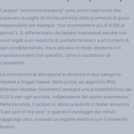
I jackpot “resolution‑breaking” sono premi improvvisi che
superano le soglie di vincita previste dalle promesse di gioco
responsabile (ad esempio “non scommetterò più di €100 al
giorno”). Si differenziano dai jackpot tradizionali perché non
sono legati a un requisito di puntata minima o a un numero di
spin predeterminato, ma si attivano in modo aleatorio o in
risposta a eventi live specifici, come il countdown di
Capodanno.
Le meccaniche di attivazione si dividono in due categorie:
random e trigger‑based. Nella prima, un algoritmo RNG
(Random Number Generator) assegna una probabilità fissa del
0,02 % per ogni puntata, indipendente dal valore scommesso.
Nella seconda, il jackpot si sblocca quando il dealer annuncia
“Last spin of the year” o quando il conteggio dei minuti
raggiunge zero, creando un legame emotivo con il momento
festivo.