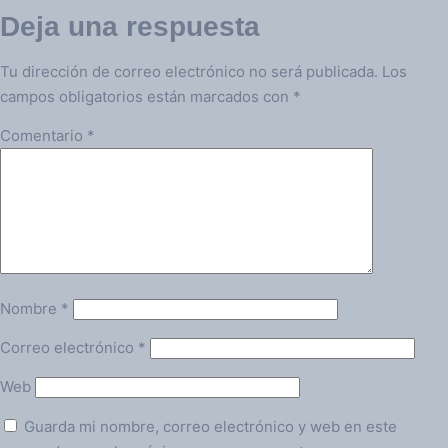
Deja una respuesta
Tu dirección de correo electrónico no será publicada.
Los
campos obligatorios están marcados con
*
Comentario
*
Nombre
*
Correo electrónico
*
Web
Guarda mi nombre, correo electrónico y web en este