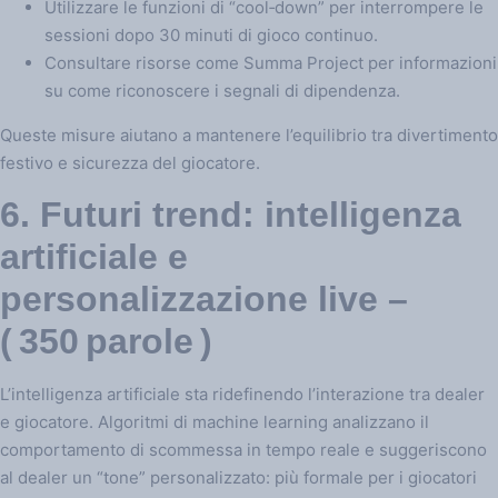
Utilizzare le funzioni di “cool‑down” per interrompere le
sessioni dopo 30 minuti di gioco continuo.
Consultare risorse come Summa Project per informazioni
su come riconoscere i segnali di dipendenza.
Queste misure aiutano a mantenere l’equilibrio tra divertimento
festivo e sicurezza del giocatore.
6. Futuri trend: intelligenza
artificiale e
personalizzazione live –
( 350 parole )
L’intelligenza artificiale sta ridefinendo l’interazione tra dealer
e giocatore. Algoritmi di machine learning analizzano il
comportamento di scommessa in tempo reale e suggeriscono
al dealer un “tone” personalizzato: più formale per i giocatori