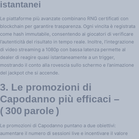
istantanei
Le piattaforme più avanzate combinano RNG certificati con
blockchain per garantire trasparenza. Ogni vincita è registrata
come hash immutabile, consentendo ai giocatori di verificare
l’autenticità del risultato in tempo reale. Inoltre, l’integrazione
di video streaming a 1080p con bassa latenza permette al
dealer di reagire quasi istantaneamente a un trigger,
mostrando il conto alla rovescia sullo schermo e l’animazione
del jackpot che si accende.
3. Le promozioni di
Capodanno più efficaci –
( 300 parole )
Le promozioni di Capodanno puntano a due obiettivi:
aumentare il numero di sessioni live e incentivare il valore