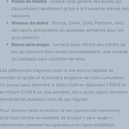
Points de fidélité
: chaque mise génère des points qui
s’accumulent rapidement grâce à la fréquence élevée des
sessions.
Niveaux de statut
: Bronze, Silver, Gold, Platinum, avec
des seuils atteignables en quelques semaines pour les
gros parieurs.
Bonus sans wager
: certains sites offrent des crédits de
jeu qui peuvent être retirés immédiatement, une variante
du cashback sans condition de mise.
Les différences majeures avec le live sont la rapidité de
montée en grade et la moindre exigence de mise cumulative.
Un joueur peut atteindre le statut Gold en déposant 1 000 € et
en misant 5 000 € en une semaine, alors qu’un casino terrestre
demanderait plusieurs mois de jeu régulier.
Pour illustrer cette évolution, le lien sponsorisé mentionné
plus haut montre un exemple de produit « sans wager »,
démontrant comment les opérateurs en ligne simplifient