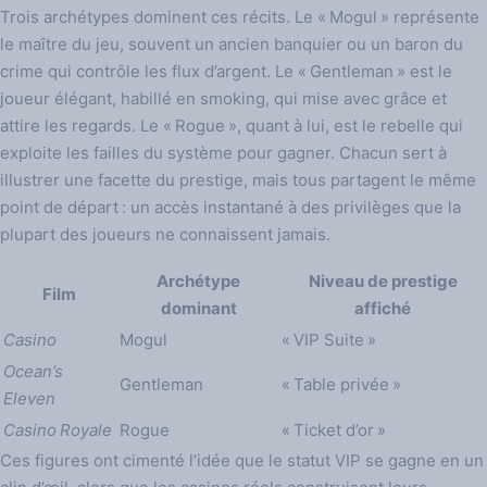
Trois archétypes dominent ces récits. Le « Mogul » représente
le maître du jeu, souvent un ancien banquier ou un baron du
crime qui contrôle les flux d’argent. Le « Gentleman » est le
joueur élégant, habillé en smoking, qui mise avec grâce et
attire les regards. Le « Rogue », quant à lui, est le rebelle qui
exploite les failles du système pour gagner. Chacun sert à
illustrer une facette du prestige, mais tous partagent le même
point de départ : un accès instantané à des privilèges que la
plupart des joueurs ne connaissent jamais.
Archétype
Niveau de prestige
Film
dominant
affiché
Casino
Mogul
« VIP Suite »
Ocean’s
Gentleman
« Table privée »
Eleven
Casino Royale
Rogue
« Ticket d’or »
Ces figures ont cimenté l’idée que le statut VIP se gagne en un