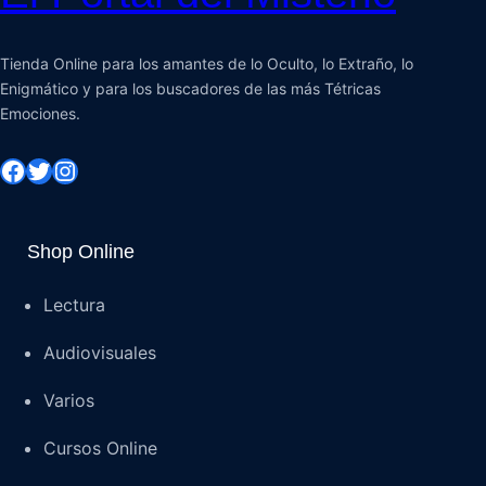
Tienda Online para los amantes de lo Oculto, lo Extraño, lo
Enigmático y para los buscadores de las más Tétricas
Emociones.
Shop Online
Lectura
Audiovisuales
Varios
Cursos Online