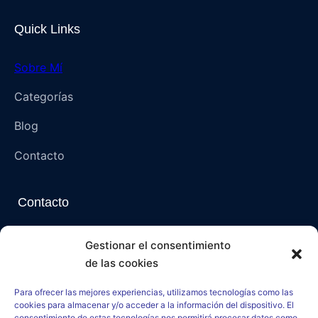
Quick Links
Sobre Mí
Categorías
Blog
Contacto
Contacto
Napoli, Campania, Italia – 80136 (NA)
Gestionar el consentimiento
de las cookies
paranormalmysteriespsi@gmail.com
Para ofrecer las mejores experiencias, utilizamos tecnologías como las
paranormal-mysteries-psi.net
cookies para almacenar y/o acceder a la información del dispositivo. El
consentimiento de estas tecnologías nos permitirá procesar datos como