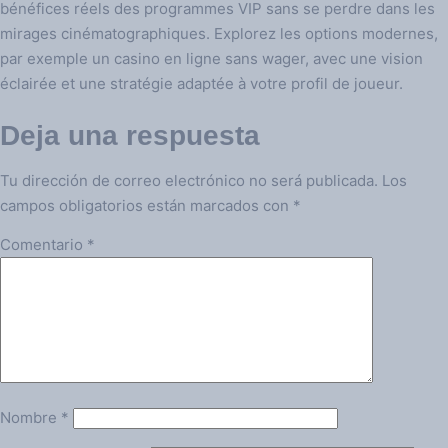
bénéfices réels des programmes VIP sans se perdre dans les
mirages cinématographiques. Explorez les options modernes,
par exemple un casino en ligne sans wager, avec une vision
éclairée et une stratégie adaptée à votre profil de joueur.
Deja una respuesta
Tu dirección de correo electrónico no será publicada.
Los
campos obligatorios están marcados con
*
Comentario
*
Nombre
*