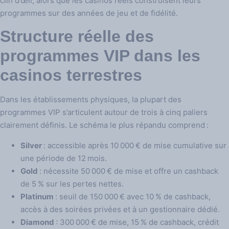
clin d’œil, alors que les casinos réels construisent leurs
programmes sur des années de jeu et de fidélité.
Structure réelle des
programmes VIP dans les
casinos terrestres
Dans les établissements physiques, la plupart des
programmes VIP s’articulent autour de trois à cinq paliers
clairement définis. Le schéma le plus répandu comprend :
Silver
: accessible après 10 000 € de mise cumulative sur
une période de 12 mois.
Gold
: nécessite 50 000 € de mise et offre un cashback
de 5 % sur les pertes nettes.
Platinum
: seuil de 150 000 € avec 10 % de cashback,
accès à des soirées privées et à un gestionnaire dédié.
Diamond
: 300 000 € de mise, 15 % de cashback, crédit