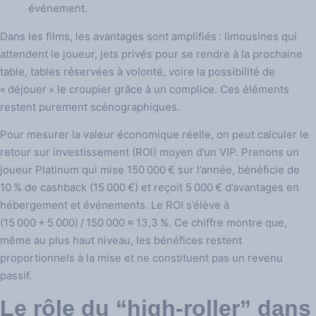
événement.
Dans les films, les avantages sont amplifiés : limousines qui
attendent le joueur, jets privés pour se rendre à la prochaine
table, tables réservées à volonté, voire la possibilité de
« déjouer » le croupier grâce à un complice. Ces éléments
restent purement scénographiques.
Pour mesurer la valeur économique réelle, on peut calculer le
retour sur investissement (ROI) moyen d’un VIP. Prenons un
joueur Platinum qui mise 150 000 € sur l’année, bénéficie de
10 % de cashback (15 000 €) et reçoit 5 000 € d’avantages en
hébergement et événements. Le ROI s’élève à
(15 000 + 5 000) / 150 000 ≈ 13,3 %. Ce chiffre montre que,
même au plus haut niveau, les bénéfices restent
proportionnels à la mise et ne constituent pas un revenu
passif.
Le rôle du “high‑roller” dans