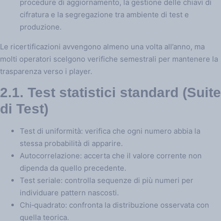
procedure di aggiornamento, la gestione delle chiavi di
cifratura e la segregazione tra ambiente di test e
produzione.
Le ricertificazioni avvengono almeno una volta all’anno, ma
molti operatori scelgono verifiche semestrali per mantenere la
trasparenza verso i player.
2.1. Test statistici standard (Suite
di Test)
Test di uniformità: verifica che ogni numero abbia la
stessa probabilità di apparire.
Autocorrelazione: accerta che il valore corrente non
dipenda da quello precedente.
Test seriale: controlla sequenze di più numeri per
individuare pattern nascosti.
Chi‑quadrato: confronta la distribuzione osservata con
quella teorica.