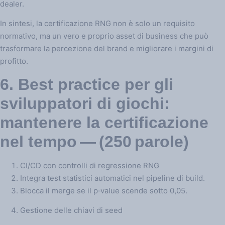
dealer.
In sintesi, la certificazione RNG non è solo un requisito
normativo, ma un vero e proprio asset di business che può
trasformare la percezione del brand e migliorare i margini di
profitto.
6. Best practice per gli
sviluppatori di giochi:
mantenere la certificazione
nel tempo — (250 parole)
CI/CD con controlli di regressione RNG
Integra test statistici automatici nel pipeline di build.
Blocca il merge se il p‑value scende sotto 0,05.
Gestione delle chiavi di seed