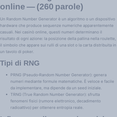
online — (260 parole)
Un Random Number Generator è un algoritmo o un dispositivo
hardware che produce sequenze numeriche apparentemente
casuali. Nei casinò online, questi numeri determinano il
risultato di ogni azione: la posizione della pallina nella roulette,
il simbolo che appare sui rulli di una slot o la carta distribuita in
un tavolo di poker.
Tipi di RNG
PRNG (Pseudo‑Random Number Generator): genera
numeri mediante formule matematiche. È veloce e facile
da implementare, ma dipende da un seed iniziale.
TRNG (True Random Number Generator): sfrutta
fenomeni fisici (rumore elettronico, decadimento
radioattivo) per ottenere entropia reale.