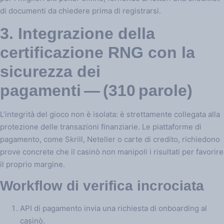
di documenti da chiedere prima di registrarsi.
3. Integrazione della
certificazione RNG con la
sicurezza dei
pagamenti — (310 parole)
L’integrità del gioco non è isolata: è strettamente collegata alla
protezione delle transazioni finanziarie. Le piattaforme di
pagamento, come Skrill, Neteller o carte di credito, richiedono
prove concrete che il casinò non manipoli i risultati per favorire
il proprio margine.
Workflow di verifica incrociata
API di pagamento invia una richiesta di onboarding al
casinò.