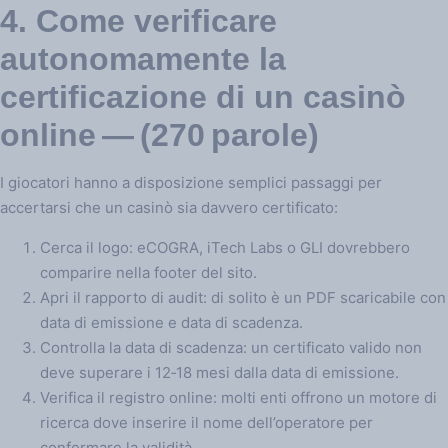
4. Come verificare
autonomamente la
certificazione di un casinò
online — (270 parole)
I giocatori hanno a disposizione semplici passaggi per
accertarsi che un casinò sia davvero certificato:
Cerca il logo: eCOGRA, iTech Labs o GLI dovrebbero
comparire nella footer del sito.
Apri il rapporto di audit: di solito è un PDF scaricabile con
data di emissione e data di scadenza.
Controlla la data di scadenza: un certificato valido non
deve superare i 12‑18 mesi dalla data di emissione.
Verifica il registro online: molti enti offrono un motore di
ricerca dove inserire il nome dell’operatore per
confermare la validità.