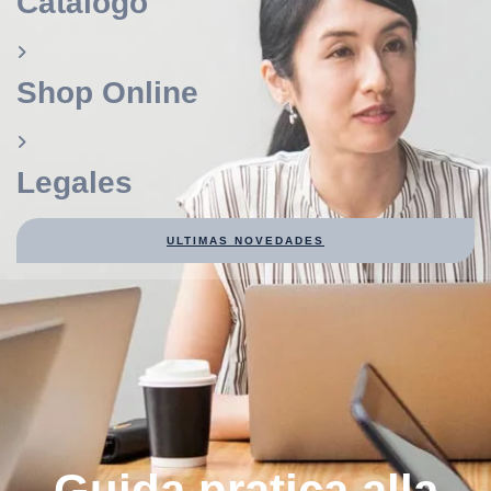
Catálogo
Shop Online
Legales
ULTIMAS NOVEDADES
Guida pratica alla