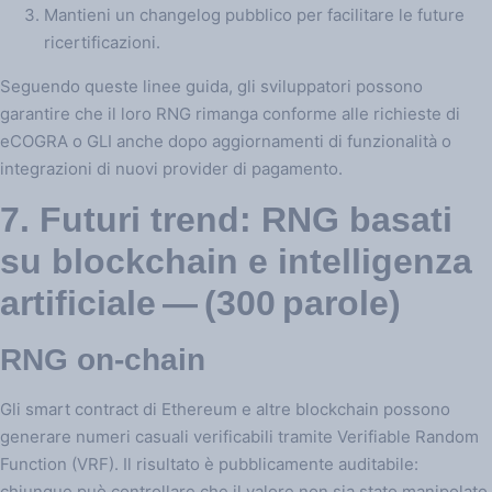
Mantieni un changelog pubblico per facilitare le future
ricertificazioni.
Seguendo queste linee guida, gli sviluppatori possono
garantire che il loro RNG rimanga conforme alle richieste di
eCOGRA o GLI anche dopo aggiornamenti di funzionalità o
integrazioni di nuovi provider di pagamento.
7. Futuri trend: RNG basati
su blockchain e intelligenza
artificiale — (300 parole)
RNG on‑chain
Gli smart contract di Ethereum e altre blockchain possono
generare numeri casuali verificabili tramite Verifiable Random
Function (VRF). Il risultato è pubblicamente auditabile:
chiunque può controllare che il valore non sia stato manipolato.