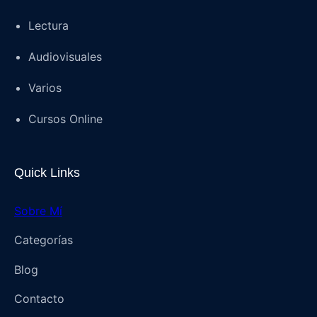
Lectura
Audiovisuales
Varios
Cursos Online
Quick Links
Sobre Mí
Categorías
Blog
Contacto