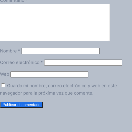
Comentario
*
Nombre
*
Correo electrónico
*
Web
Guarda mi nombre, correo electrónico y web en este
navegador para la próxima vez que comente.