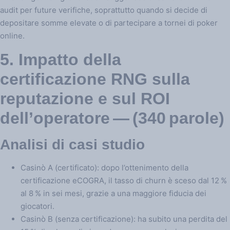
audit per future verifiche, soprattutto quando si decide di
depositare somme elevate o di partecipare a tornei di poker
online.
5. Impatto della
certificazione RNG sulla
reputazione e sul ROI
dell’operatore — (340 parole)
Analisi di casi studio
Casinò A (certificato): dopo l’ottenimento della
certificazione eCOGRA, il tasso di churn è sceso dal 12 %
al 8 % in sei mesi, grazie a una maggiore fiducia dei
giocatori.
Casinò B (senza certificazione): ha subito una perdita del