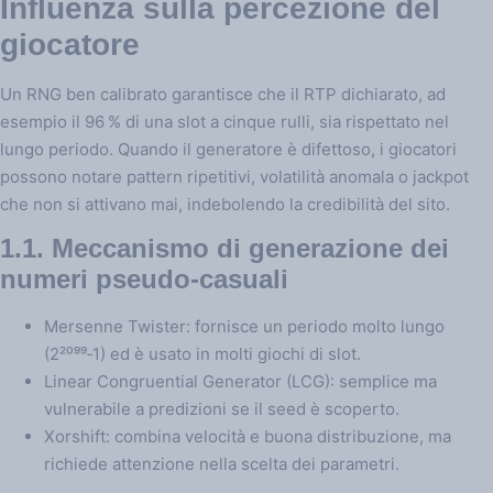
Influenza sulla percezione del
giocatore
Un RNG ben calibrato garantisce che il RTP dichiarato, ad
esempio il 96 % di una slot a cinque rulli, sia rispettato nel
lungo periodo. Quando il generatore è difettoso, i giocatori
possono notare pattern ripetitivi, volatilità anomala o jackpot
che non si attivano mai, indebolendo la credibilità del sito.
1.1. Meccanismo di generazione dei
numeri pseudo‑casuali
Mersenne Twister: fornisce un periodo molto lungo
(2²⁰⁹⁹‑1) ed è usato in molti giochi di slot.
Linear Congruential Generator (LCG): semplice ma
vulnerabile a predizioni se il seed è scoperto.
Xorshift: combina velocità e buona distribuzione, ma
richiede attenzione nella scelta dei parametri.