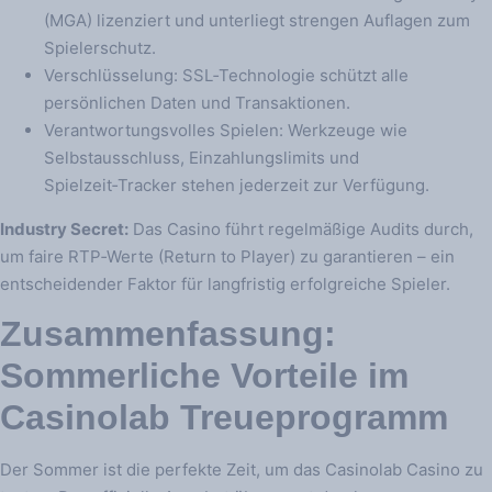
(MGA) lizenziert und unterliegt strengen Auflagen zum
Spielerschutz.
Verschlüsselung: SSL‑Technologie schützt alle
persönlichen Daten und Transaktionen.
Verantwortungsvolles Spielen: Werkzeuge wie
Selbstausschluss, Einzahlungslimits und
Spielzeit‑Tracker stehen jederzeit zur Verfügung.
Industry Secret:
Das Casino führt regelmäßige Audits durch,
um faire RTP‑Werte (Return to Player) zu garantieren – ein
entscheidender Faktor für langfristig erfolgreiche Spieler.
Zusammenfassung:
Sommerliche Vorteile im
Casinolab Treueprogramm
Der Sommer ist die perfekte Zeit, um das Casinolab Casino zu