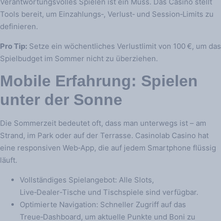
Verantwortungsvolles Spielen ist ein Muss. Das Casino stellt
Tools bereit, um Einzahlungs‑, Verlust‑ und Session‑Limits zu
definieren.
Pro Tip:
Setze ein wöchentliches Verlustlimit von 100 €, um das
Spielbudget im Sommer nicht zu überziehen.
Mobile Erfahrung: Spielen
unter der Sonne
Die Sommerzeit bedeutet oft, dass man unterwegs ist – am
Strand, im Park oder auf der Terrasse. Casinolab Casino hat
eine responsiven Web‑App, die auf jedem Smartphone flüssig
läuft.
Vollständiges Spielangebot: Alle Slots,
Live‑Dealer‑Tische und Tischspiele sind verfügbar.
Optimierte Navigation: Schneller Zugriff auf das
Treue‑Dashboard, um aktuelle Punkte und Boni zu