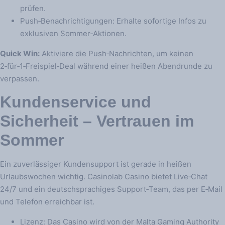
prüfen.
Push‑Benachrichtigungen: Erhalte sofortige Infos zu
exklusiven Sommer‑Aktionen.
Quick Win:
Aktiviere die Push‑Nachrichten, um keinen
2‑für‑1‑Freispiel‑Deal während einer heißen Abendrunde zu
verpassen.
Kundenservice und
Sicherheit – Vertrauen im
Sommer
Ein zuverlässiger Kundensupport ist gerade in heißen
Urlaubswochen wichtig. Casinolab Casino bietet Live‑Chat
24/7 und ein deutschsprachiges Support‑Team, das per E‑Mail
und Telefon erreichbar ist.
Lizenz: Das Casino wird von der Malta Gaming Authority