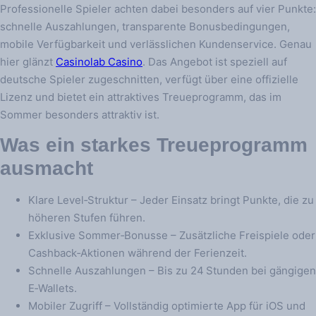
Professionelle Spieler achten dabei besonders auf vier Punkte:
schnelle Auszahlungen, transparente Bonusbedingungen,
mobile Verfügbarkeit und verlässlichen Kundenservice. Genau
hier glänzt
Casinolab Casino
. Das Angebot ist speziell auf
deutsche Spieler zugeschnitten, verfügt über eine offizielle
Lizenz und bietet ein attraktives Treueprogramm, das im
Sommer besonders attraktiv ist.
Was ein starkes Treueprogramm
ausmacht
Klare Level‑Struktur – Jeder Einsatz bringt Punkte, die zu
höheren Stufen führen.
Exklusive Sommer‑Bonusse – Zusätzliche Freispiele oder
Cashback‑Aktionen während der Ferienzeit.
Schnelle Auszahlungen – Bis zu 24 Stunden bei gängigen
E‑Wallets.
Mobiler Zugriff – Vollständig optimierte App für iOS und