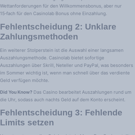
Wettanforderungen für den Willkommensbonus, aber nur
15‑fach für den Casinolab Bonus ohne Einzahlung.
Fehlentscheidung 2: Unklare
Zahlungsmethoden
Ein weiterer Stolperstein ist die Auswahl einer langsamen
Auszahlungsmethode. Casinolab bietet sofortige
Auszahlungen über Skrill, Neteller und PayPal, was besonders
im Sommer wichtig ist, wenn man schnell über das verdiente
Geld verfügen möchte.
Did You Know?
Das Casino bearbeitet Auszahlungen rund um
die Uhr, sodass auch nachts Geld auf dem Konto erscheint.
Fehlentscheidung 3: Fehlende
Limits setzen