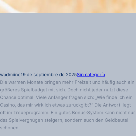
wadmiine
19 de septiembre de 2025
Sin categoría
Die warmen Monate bringen mehr Freizeit und häufig auch ein
größeres Spielbudget mit sich. Doch nicht jeder nutzt diese
Chance optimal. Viele Anfänger fragen sich: „Wie finde ich ein
Casino, das mir wirklich etwas zurückgibt?“ Die Antwort liegt
oft im Treueprogramm. Ein gutes Bonus‑System kann nicht nur
das Spielvergnügen steigern, sondern auch den Geldbeutel
schonen.