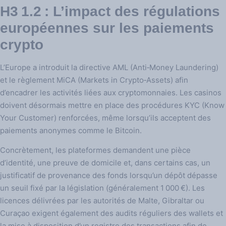
H3 1.2 : L’impact des régulations
européennes sur les paiements
crypto
L’Europe a introduit la directive AML (Anti‑Money Laundering)
et le règlement MiCA (Markets in Crypto‑Assets) afin
d’encadrer les activités liées aux cryptomonnaies. Les casinos
doivent désormais mettre en place des procédures KYC (Know
Your Customer) renforcées, même lorsqu’ils acceptent des
paiements anonymes comme le Bitcoin.
Concrètement, les plateformes demandent une pièce
d’identité, une preuve de domicile et, dans certains cas, un
justificatif de provenance des fonds lorsqu’un dépôt dépasse
un seuil fixé par la législation (généralement 1 000 €). Les
licences délivrées par les autorités de Malte, Gibraltar ou
Curaçao exigent également des audits réguliers des wallets et
la mise à disposition d’un registre des transactions afin de