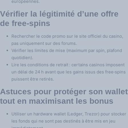
européennes.
Vérifier la légitimité d’une offre
de free‑spins
Rechercher le code promo sur le site officiel du casino,
pas uniquement sur des forums.
Vérifier les limites de mise (maximum par spin, plafond
quotidien).
Lire les conditions de retrait : certains casinos imposent
un délai de 24 h avant que les gains issus des free‑spins
puissent être retirés.
Astuces pour protéger son wallet
tout en maximisant les bonus
Utiliser un hardware wallet (Ledger, Trezor) pour stocker
les fonds qui ne sont pas destinés à être mis en jeu