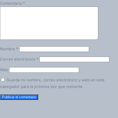
Comentario
*
Nombre
*
Correo electrónico
*
Web
Guarda mi nombre, correo electrónico y web en este
navegador para la próxima vez que comente.