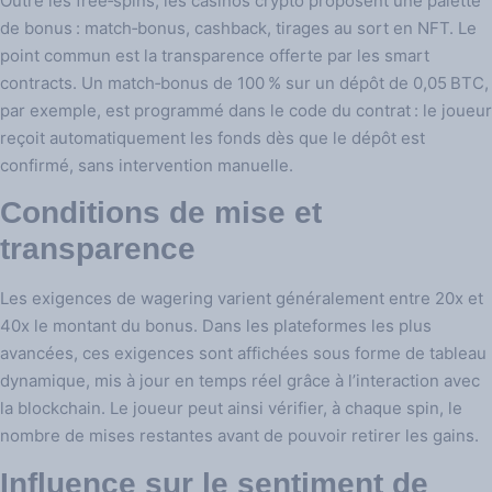
Outre les free‑spins, les casinos crypto proposent une palette
de bonus : match‑bonus, cashback, tirages au sort en NFT. Le
point commun est la transparence offerte par les smart
contracts. Un match‑bonus de 100 % sur un dépôt de 0,05 BTC,
par exemple, est programmé dans le code du contrat : le joueur
reçoit automatiquement les fonds dès que le dépôt est
confirmé, sans intervention manuelle.
Conditions de mise et
transparence
Les exigences de wagering varient généralement entre 20x et
40x le montant du bonus. Dans les plateformes les plus
avancées, ces exigences sont affichées sous forme de tableau
dynamique, mis à jour en temps réel grâce à l’interaction avec
la blockchain. Le joueur peut ainsi vérifier, à chaque spin, le
nombre de mises restantes avant de pouvoir retirer les gains.
Influence sur le sentiment de