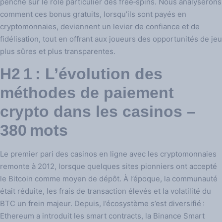
penche sur le rôle particulier des free‑spins. Nous analyserons
comment ces bonus gratuits, lorsqu’ils sont payés en
cryptomonnaies, deviennent un levier de confiance et de
fidélisation, tout en offrant aux joueurs des opportunités de jeu
plus sûres et plus transparentes.
H2 1 : L’évolution des
méthodes de paiement
crypto dans les casinos –
380 mots
Le premier pari des casinos en ligne avec les cryptomonnaies
remonte à 2012, lorsque quelques sites pionniers ont accepté
le Bitcoin comme moyen de dépôt. À l’époque, la communauté
était réduite, les frais de transaction élevés et la volatilité du
BTC un frein majeur. Depuis, l’écosystème s’est diversifié :
Ethereum a introduit les smart contracts, la Binance Smart