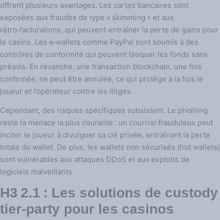
offrent plusieurs avantages. Les cartes bancaires sont
exposées aux fraudes de type « skimming » et aux
rétro‑facturations, qui peuvent entraîner la perte de gains pour
le casino. Les e‑wallets comme PayPal sont soumis à des
contrôles de conformité qui peuvent bloquer les fonds sans
préavis. En revanche, une transaction blockchain, une fois
confirmée, ne peut être annulée, ce qui protège à la fois le
joueur et l’opérateur contre les litiges.
Cependant, des risques spécifiques subsistent. Le phishing
reste la menace la plus courante : un courriel frauduleux peut
inciter le joueur à divulguer sa clé privée, entraînant la perte
totale du wallet. De plus, les wallets non sécurisés (hot wallets)
sont vulnérables aux attaques DDoS et aux exploits de
logiciels malveillants.
H3 2.1 : Les solutions de custody
tier‑party pour les casinos