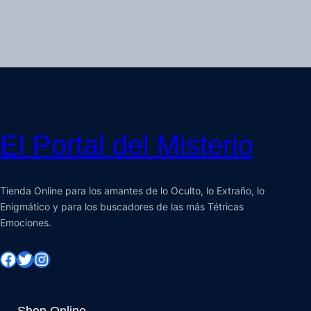
El Portal del Misterio
Tienda Online para los amantes de lo Oculto, lo Extraño, lo
Enigmático y para los buscadores de las más Tétricas
Emociones.
Shop Online