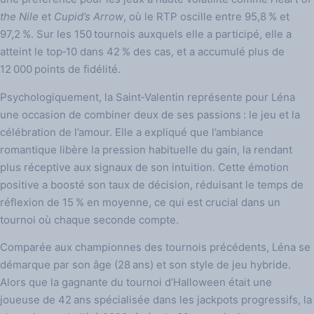
the Nile
et
Cupid’s Arrow
, où le RTP oscille entre 95,8 % et
97,2 %. Sur les 150 tournois auxquels elle a participé, elle a
atteint le top‑10 dans 42 % des cas, et a accumulé plus de
12 000 points de fidélité.
Psychologiquement, la Saint‑Valentin représente pour Léna
une occasion de combiner deux de ses passions : le jeu et la
célébration de l’amour. Elle a expliqué que l’ambiance
romantique libère la pression habituelle du gain, la rendant
plus réceptive aux signaux de son intuition. Cette émotion
positive a boosté son taux de décision, réduisant le temps de
réflexion de 15 % en moyenne, ce qui est crucial dans un
tournoi où chaque seconde compte.
Comparée aux championnes des tournois précédents, Léna se
démarque par son âge (28 ans) et son style de jeu hybride.
Alors que la gagnante du tournoi d’Halloween était une
joueuse de 42 ans spécialisée dans les jackpots progressifs, la