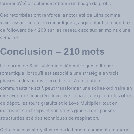
tournoi d’été a seulement obtenu un badge de profil.
Ces retombées ont renforcé la notoriété de Léna comme
« ambassadrice du jeu romantique », augmentant son nombre
de followers de 4 200 sur les réseaux sociaux en moins d’une
semaine.
Conclusion – 210 mots
Le tournoi de Saint‑Valentin a démontré que le thème
romantique, lorsqu’il est associé à une stratégie en trois
phases, à des bonus bien ciblés et à un soutien
communautaire actif, peut transformer une soirée ordinaire en
une aventure financière lucrative. Léna a su exploiter les offres
de dépôt, les tours gratuits et le Love‑Multiplier, tout en
maîtrisant son temps et son stress grâce à des pauses
structurées et à des techniques de respiration.
Cette success‑story illustre parfaitement comment un tournoi