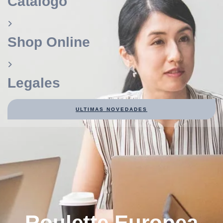
Catálogo
Shop Online
Legales
ULTIMAS NOVEDADES
Roulette Europea