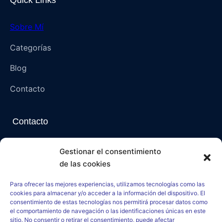
Quick Links
Sobre Mí
Categorías
Blog
Contacto
Contacto
Napoli, Campania, Italia – 80136 (NA)
Gestionar el consentimiento
de las cookies
paranormalmysteriespsi@gmail.com
Para ofrecer las mejores experiencias, utilizamos tecnologías como las
paranormal-mysteries-psi.net
cookies para almacenar y/o acceder a la información del dispositivo. El
consentimiento de estas tecnologías nos permitirá procesar datos como
el comportamiento de navegación o las identificaciones únicas en este
sitio. No consentir o retirar el consentimiento, puede afectar