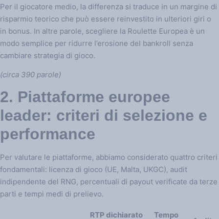
Per il giocatore medio, la differenza si traduce in un margine di
risparmio teorico che può essere reinvestito in ulteriori giri o
in bonus. In altre parole, scegliere la Roulette Europea è un
modo semplice per ridurre l’erosione del bankroll senza
cambiare strategia di gioco.
(circa 390 parole)
2. Piattaforme europee
leader: criteri di selezione e
performance
Per valutare le piattaforme, abbiamo considerato quattro criteri
fondamentali: licenza di gioco (UE, Malta, UKGC), audit
indipendente del RNG, percentuali di payout verificate da terze
parti e tempi medi di prelievo.
RTP dichiarato
Tempo