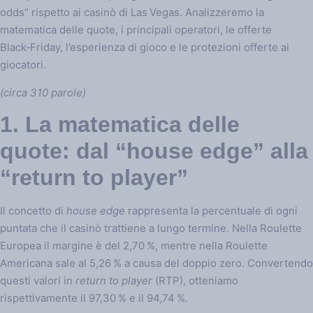
odds” rispetto ai casinò di Las Vegas. Analizzeremo la
matematica delle quote, i principali operatori, le offerte
Black‑Friday, l’esperienza di gioco e le protezioni offerte ai
giocatori.
(circa 310 parole)
1. La matematica delle
quote: dal “house edge” alla
“return to player”
Il concetto di
house edge
rappresenta la percentuale di ogni
puntata che il casinò trattiene a lungo termine. Nella Roulette
Europea il margine è del 2,70 %, mentre nella Roulette
Americana sale al 5,26 % a causa del doppio zero. Convertendo
questi valori in
return to player
(RTP), otteniamo
rispettivamente il 97,30 % e il 94,74 %.