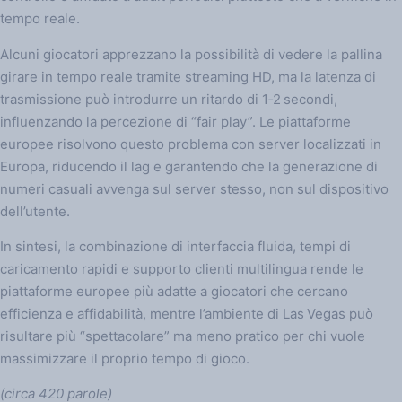
tempo reale.
Alcuni giocatori apprezzano la possibilità di vedere la pallina
girare in tempo reale tramite streaming HD, ma la latenza di
trasmissione può introdurre un ritardo di 1‑2 secondi,
influenzando la percezione di “fair play”. Le piattaforme
europee risolvono questo problema con server localizzati in
Europa, riducendo il lag e garantendo che la generazione di
numeri casuali avvenga sul server stesso, non sul dispositivo
dell’utente.
In sintesi, la combinazione di interfaccia fluida, tempi di
caricamento rapidi e supporto clienti multilingua rende le
piattaforme europee più adatte a giocatori che cercano
efficienza e affidabilità, mentre l’ambiente di Las Vegas può
risultare più “spettacolare” ma meno pratico per chi vuole
massimizzare il proprio tempo di gioco.
(circa 420 parole)