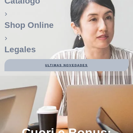
Catálogo
Shop Online
Legales
ULTIMAS NOVEDADES
Cuori e Bonus: