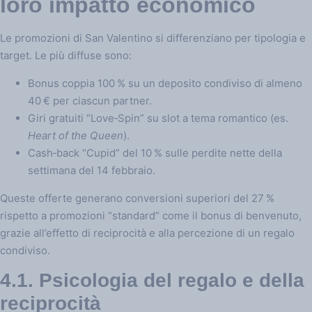
loro impatto economico
Le promozioni di San Valentino si differenziano per tipologia e
target. Le più diffuse sono:
Bonus coppia 100 % su un deposito condiviso di almeno
40 € per ciascun partner.
Giri gratuiti “Love‑Spin” su slot a tema romantico (es.
Heart of the Queen
).
Cash‑back “Cupid” del 10 % sulle perdite nette della
settimana del 14 febbraio.
Queste offerte generano conversioni superiori del 27 %
rispetto a promozioni “standard” come il bonus di benvenuto,
grazie all’effetto di reciprocità e alla percezione di un regalo
condiviso.
4.1. Psicologia del regalo e della
reciprocità