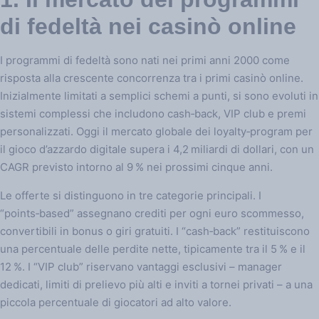
di fedeltà nei casinò online
I programmi di fedeltà sono nati nei primi anni 2000 come
risposta alla crescente concorrenza tra i primi casinò online.
Inizialmente limitati a semplici schemi a punti, si sono evoluti in
sistemi complessi che includono cash‑back, VIP club e premi
personalizzati. Oggi il mercato globale dei loyalty‑program per
il gioco d’azzardo digitale supera i 4,2 miliardi di dollari, con un
CAGR previsto intorno al 9 % nei prossimi cinque anni.
Le offerte si distinguono in tre categorie principali. I
“points‑based” assegnano crediti per ogni euro scommesso,
convertibili in bonus o giri gratuiti. I “cash‑back” restituiscono
una percentuale delle perdite nette, tipicamente tra il 5 % e il
12 %. I “VIP club” riservano vantaggi esclusivi – manager
dedicati, limiti di prelievo più alti e inviti a tornei privati – a una
piccola percentuale di giocatori ad alto valore.