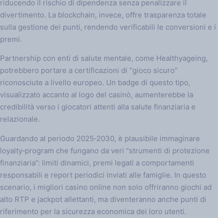
riducendo il rischio di dipendenza senza penalizzare il
divertimento. La blockchain, invece, offre trasparenza totale
sulla gestione dei punti, rendendo verificabili le conversioni e i
premi.
Partnership con enti di salute mentale, come Healthyageing,
potrebbero portare a certificazioni di “gioco sicuro”
riconosciute a livello europeo. Un badge di questo tipo,
visualizzato accanto al logo del casinò, aumenterebbe la
credibilità verso i giocatori attenti alla salute finanziaria e
relazionale.
Guardando al periodo 2025‑2030, è plausibile immaginare
loyalty‑program che fungano da veri “strumenti di protezione
finanziaria”: limiti dinamici, premi legati a comportamenti
responsabili e report periodici inviati alle famiglie. In questo
scenario, i migliori casino online non solo offriranno giochi ad
alto RTP e jackpot allettanti, ma diventeranno anche punti di
riferimento per la sicurezza economica dei loro utenti.