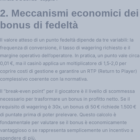
2. Meccanismi economici dei
bonus di fedeltà
Il valore atteso di un punto fedeltà dipende da tre variabili: la
frequenza di conversione, il tasso di wagering richiesto e il
margine operativo dell’operatore. In pratica, un punto vale circa
0,01 €, ma il casinò applica un moltiplicatore di 1,5‑2,0 per
coprire costi di gestione e garantire un RTP (Return to Player)
complessivo coerente con la normativa.
Il “break‑even point” per il giocatore è il livello di scommessa
necessario per trasformare un bonus in profitto netto. Se il
requisito di wagering è 30x, un bonus di 50 € richiede 1.500 €
di puntate prima di poter prelevare. Questo calcolo è
fondamentale per valutare se il bonus è economicamente
vantaggioso o se rappresenta semplicemente un incentivo a
spendere di più.