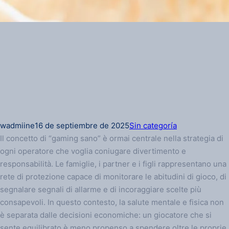
wadmiine
16 de septiembre de 2025
Sin categoría
Il concetto di “gaming sano” è ormai centrale nella strategia di
ogni operatore che voglia coniugare divertimento e
responsabilità. Le famiglie, i partner e i figli rappresentano una
rete di protezione capace di monitorare le abitudini di gioco, di
segnalare segnali di allarme e di incoraggiare scelte più
consapevoli. In questo contesto, la salute mentale e fisica non
è separata dalle decisioni economiche: un giocatore che si
sente equilibrato è meno propenso a spendere oltre le proprie