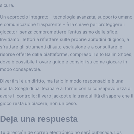
sicura.
Un approccio integrato – tecnologia avanzata, supporto umano
e comunicazione trasparente – è la chiave per proteggere i
giocatori senza compromettere l’entusiasmo delle sfide.
Invitiamo i lettori a riflettere sulle proprie abitudini di gioco, a
sfruttare gli strumenti di auto‑esclusione e a consultare le
risorse offerte dalle piattaforme, compreso il sito Ballin Shoes,
dove è possibile trovare guide e consigli su come giocare in
modo consapevole.
Divertirsi è un diritto, ma farlo in modo responsabile è una
scelta. Scegli di partecipare ai tornei con la consapevolezza di
avere il controllo: il vero jackpot è la tranquillità di sapere che il
gioco resta un piacere, non un peso.
Deja una respuesta
Tu dirección de correo electrónico no será publicada.
Los