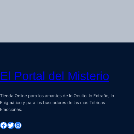
El Portal del Misterio
Tienda Online para los amantes de lo Oculto, lo Extraño, lo
Enigmático y para los buscadores de las más Tétricas
Emociones.