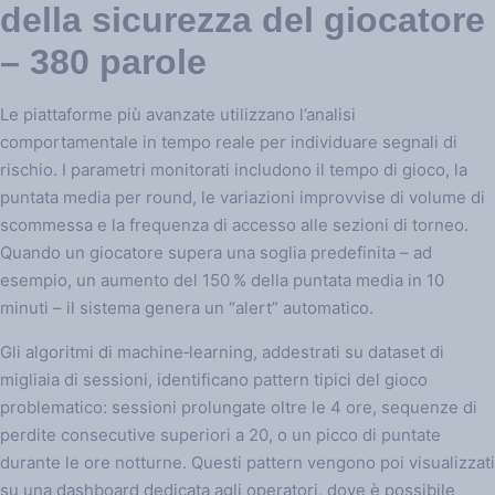
della sicurezza del giocatore
– 380 parole
Le piattaforme più avanzate utilizzano l’analisi
comportamentale in tempo reale per individuare segnali di
rischio. I parametri monitorati includono il tempo di gioco, la
puntata media per round, le variazioni improvvise di volume di
scommessa e la frequenza di accesso alle sezioni di torneo.
Quando un giocatore supera una soglia predefinita – ad
esempio, un aumento del 150 % della puntata media in 10
minuti – il sistema genera un “alert” automatico.
Gli algoritmi di machine‑learning, addestrati su dataset di
migliaia di sessioni, identificano pattern tipici del gioco
problematico: sessioni prolungate oltre le 4 ore, sequenze di
perdite consecutive superiori a 20, o un picco di puntate
durante le ore notturne. Questi pattern vengono poi visualizzati
su una dashboard dedicata agli operatori, dove è possibile