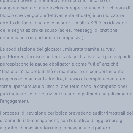
operatori devono monitorare KPI specifici. Il tasso di
completamento di auto‑esclusione (percentuale di richieste di
blocco che vengono effettivamente attuate) è un indicatore
diretto dell’adozione delle misure. Un altro KPI è la riduzione
delle segnalazioni di abuso (ad es. messaggi di chat che
denunciano comportamenti compulsivi).
La soddisfazione dei giocatori, misurata tramite survey
post‑torneo, fornisce un feedback qualitativo: se i partecipanti
percepiscono le pause obbligatorie come “utile” anziché
“fastidiosa”, la probabilità di mantenere un comportamento
responsabile aumenta. Inoltre, il tasso di completamento dei
tornei (percentuale di iscritti che terminano la competizione)
può indicare se le restrizioni stanno impattando negativamente
l’engagement.
I processi di revisione periodica prevedono audit trimestrali dei
sistemi di risk‑management, con l’obiettivo di aggiornare gli
algoritmi di machine‑learning in base a nuovi pattern