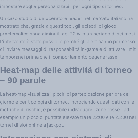
impostare soglie personalizzabili per ogni tipo di torneo.
Un caso studio di un operatore leader nel mercato italiano ha
mostrato che, grazie a questi tool, gli episodi di gioco
problematico sono diminuiti del 22 % in un periodo di sei mesi.
L’intervento è stato possibile perché gli alert hanno permesso
di inviare messaggi di responsabilità in‑game e di attivare limiti
temporanei prima che il comportamento degenerasse.
Heat‑map delle attività di torneo
– 90 parole
La heat‑map visualizza i picchi di partecipazione per ora del
giorno e per tipologia di torneo. Incrociando questi dati con le
metriche di rischio, è possibile individuare “zone rosse”, ad
esempio un picco di puntate elevate tra le 22:00 e le 23:00 nei
tornei di slot online a jackpot.