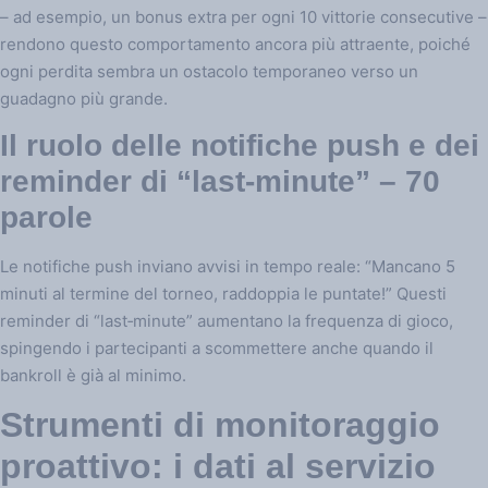
– ad esempio, un bonus extra per ogni 10 vittorie consecutive –
rendono questo comportamento ancora più attraente, poiché
ogni perdita sembra un ostacolo temporaneo verso un
guadagno più grande.
Il ruolo delle notifiche push e dei
reminder di “last‑minute” – 70
parole
Le notifiche push inviano avvisi in tempo reale: “Mancano 5
minuti al termine del torneo, raddoppia le puntate!” Questi
reminder di “last‑minute” aumentano la frequenza di gioco,
spingendo i partecipanti a scommettere anche quando il
bankroll è già al minimo.
Strumenti di monitoraggio
proattivo: i dati al servizio