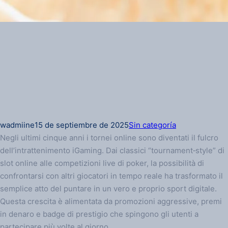
wadmiine
15 de septiembre de 2025
Sin categoría
Negli ultimi cinque anni i tornei online sono diventati il fulcro
dell’intrattenimento iGaming. Dai classici “tournament‑style” di
slot online alle competizioni live di poker, la possibilità di
confrontarsi con altri giocatori in tempo reale ha trasformato il
semplice atto del puntare in un vero e proprio sport digitale.
Questa crescita è alimentata da promozioni aggressive, premi
in denaro e badge di prestigio che spingono gli utenti a
partecipare più volte al giorno.