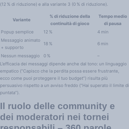
(12 % di riduzione) e alla variante 3 (0 % di riduzione).
% di riduzione della
Tempo medio
Variante
continuità di gioco
di pausa
Popup semplice
12 %
4 min
Messaggio animato
18 %
6 min
+ supporto
Nessun messaggio
0 %
–
L’efficacia dei messaggi dipende anche dal tono: un linguaggio
empatico (“Capisco che la perdita possa essere frustrante,
ecco come puoi proteggere il tuo budget”) risulta più
persuasivo rispetto a un avviso freddo (“Hai superato il limite di
puntata”).
Il ruolo delle community e
dei moderatori nei tornei
responsabili – 360 parole