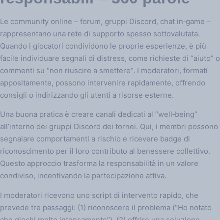
Le community online – forum, gruppi Discord, chat in‑game –
rappresentano una rete di supporto spesso sottovalutata.
Quando i giocatori condividono le proprie esperienze, è più
facile individuare segnali di distress, come richieste di “aiuto” o
commenti su “non riuscire a smettere”. I moderatori, formati
appositamente, possono intervenire rapidamente, offrendo
consigli o indirizzando gli utenti a risorse esterne.
Una buona pratica è creare canali dedicati al “well‑being”
all’interno dei gruppi Discord dei tornei. Qui, i membri possono
segnalare comportamenti a rischio e ricevere badge di
riconoscimento per il loro contributo al benessere collettivo.
Questo approccio trasforma la responsabilità in un valore
condiviso, incentivando la partecipazione attiva.
I moderatori ricevono uno script di intervento rapido, che
prevede tre passaggi: (1) riconoscere il problema (“Ho notato
che giochi molto intensamente”), (2) offrire una soluzione