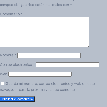
campos obligatorios están marcados con
*
Comentario
*
Nombre
*
Correo electrónico
*
Web
Guarda mi nombre, correo electrónico y web en este
navegador para la próxima vez que comente.