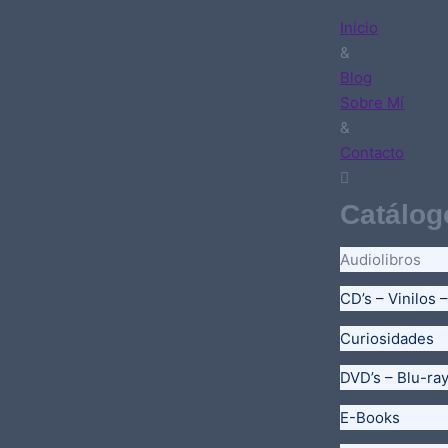
Inicio
&
Blog
Sobre Mí
&
Contacto
Catálog
Audiolibros
CD’s – Vinilos 
Curiosidades
DVD’s – Blu-ra
E-Books