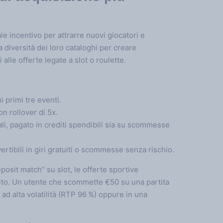
e incentivo per attrarre nuovi giocatori e
a diversità dei loro cataloghi per creare
 alle offerte legate a slot o roulette.
i primi tre eventi.
on rollover di 5x.
ali, pagato in crediti spendibili sia su scommesse
tibili in giri gratuiti o scommesse senza rischio.
posit match” su slot, le offerte sportive
to. Un utente che scommette €50 su una partita
t ad alta volatilità (RTP 96 %) oppure in una