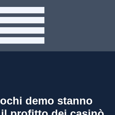
iochi demo stanno
l profitto dei casinò