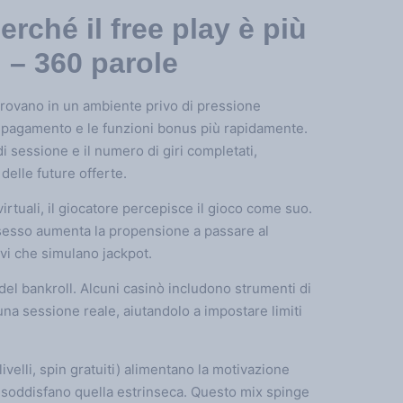
erché il free play è più
 – 360 parole
i trovano in un ambiente privo di pressione
di pagamento e le funzioni bonus più rapidamente.
 sessione e il numero di giri completati,
 delle future offerte.
irtuali, il giocatore percepisce il gioco come suo.
ssesso aumenta la propensione a passare al
vi che simulano jackpot.
el bankroll. Alcuni casinò includono strumenti di
a sessione reale, aiutandolo a impostare limiti
ivelli, spin gratuiti) alimentano la motivazione
e soddisfano quella estrinseca. Questo mix spinge