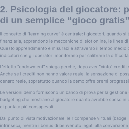
2. Psicologia del giocatore: p
di un semplice “gioco gratis”
Il concetto di “learning curve” è centrale: i giocatori, quando s
finanziaria, apprendono le meccaniche di slot online, le linee 
Questo apprendimento è misurabile attraverso il tempo medio di
indicatori che gli operatori monitorano per calibrare la difficoltà
L’effetto “endowment” spiega perché, dopo aver “vinto” crediti v
Anche se i crediti non hanno valore reale, la sensazione di po
denaro reale, soprattutto quando la demo offre premi progressi
Le versioni demo forniscono un banco di prova per la gestione d
budgeting che mostrano al giocatore quanto avrebbe speso in un
di puntata più consapevoli.
Dal punto di vista motivazionale, le ricompense virtuali (badge, l
intrinseca, mentre i bonus di benvenuto legati alla conversion