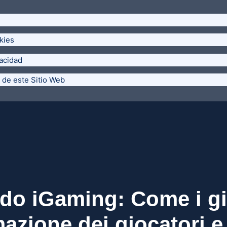
kies
vacidad
 de este Sitio Web
ndo iGaming: Come i g
azione dei giocatori e i