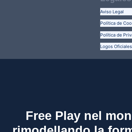
Aviso Legal
Política de Coo
Política de Pri
Logos Oficiales
Free Play nel mo
rimodellando la form