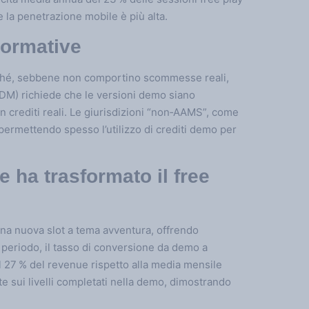
e la penetrazione mobile è più alta.
 normative
erché, sebbene non comportino scommesse reali,
ADM) richiede che le versioni demo siano
crediti reali. Le giurisdizioni “non‑AAMS”, come
 permettendo spesso l’utilizzo di crediti demo per
e ha trasformato il free
na nuova slot a tema avventura, offrendo
l periodo, il tasso di conversione da demo a
 27 % del revenue rispetto alla media mensile
e sui livelli completati nella demo, dimostrando