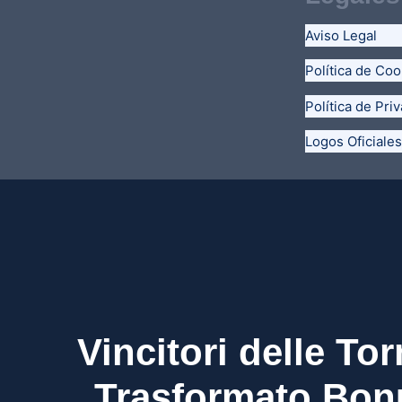
Aviso Legal
Política de Coo
Política de Pri
Logos Oficiales
Vincitori delle T
Trasformato Bonu