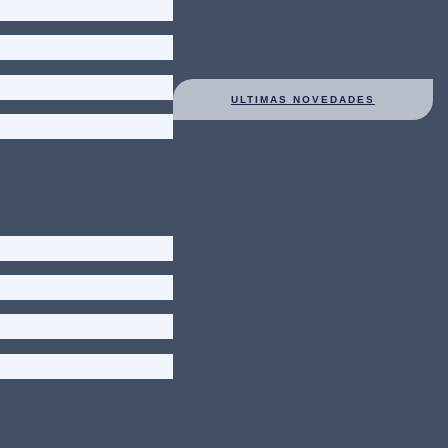
ULTIMAS NOVEDADES