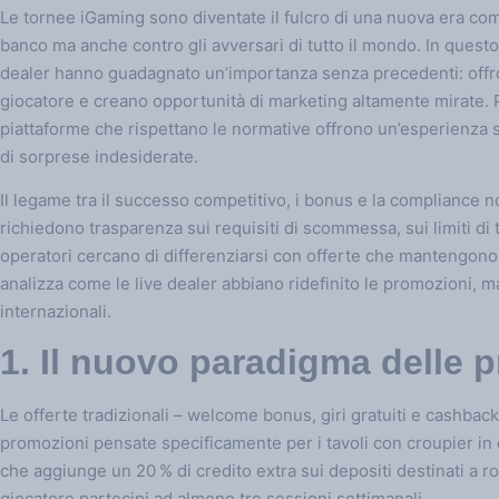
Le tornee iGaming sono diventate il fulcro di una nuova era comp
banco ma anche contro gli avversari di tutto il mondo. In questo
dealer hanno guadagnato un’importanza senza precedenti: offro
giocatore e creano opportunità di marketing altamente mirate. 
piattaforme che rispettano le normative offrono un’esperienza s
di sorprese indesiderate.
Il legame tra il successo competitivo, i bonus e la compliance no
richiedono trasparenza sui requisiti di scommessa, sui limiti di t
operatori cercano di differenziarsi con offerte che mantengono 
analizza come le live dealer abbiano ridefinito le promozioni, 
internazionali.
1. Il nuovo paradigma delle p
Le offerte tradizionali – welcome bonus, giri gratuiti e cashba
promozioni pensate specificamente per i tavoli con croupier in d
che aggiunge un 20 % di credito extra sui depositi destinati a ro
giocatore partecipi ad almeno tre sessioni settimanali.