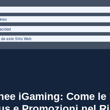
kies
vacidad
 de este Sitio Web
ornee iGaming: Come le
s e Promozioni nel R