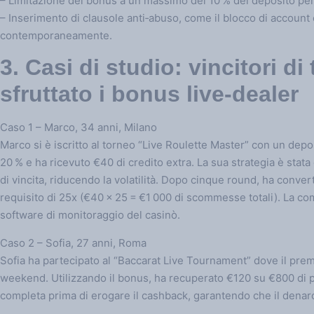
– Limitazione dei bonus a un massimo del 10 % del deposito per
– Inserimento di clausole anti‑abuso, come il blocco di account
contemporaneamente.
3. Casi di studio: vincitori d
sfruttato i bonus live‑dealer
Caso 1 – Marco, 34 anni, Milano
Marco si è iscritto al torneo “Live Roulette Master” con un depos
20 % e ha ricevuto €40 di credito extra. La sua strategia è stata
di vincita, riducendo la volatilità. Dopo cinque round, ha converti
requisito di 25x (€40 × 25 = €1 000 di scommesse totali). La co
software di monitoraggio del casinò.
Caso 2 – Sofia, 27 anni, Roma
Sofia ha partecipato al “Baccarat Live Tournament” dove il prem
weekend. Utilizzando il bonus, ha recuperato €120 su €800 di pe
completa prima di erogare il cashback, garantendo che il denar