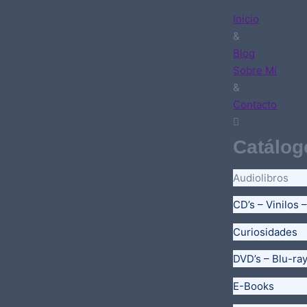
Inicio
&
Blog
Sobre Mí
&
Contacto
Catálog
Audiolibros
CD’s – Vinilos 
Curiosidades
DVD’s – Blu-ra
E-Books