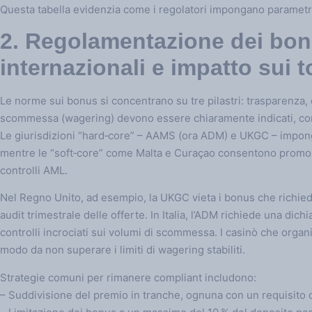
Questa tabella evidenzia come i regolatori impongano parametri d
2. Regolamentazione dei bon
internazionali e impatto sui t
Le norme sui bonus si concentrano su tre pilastri: trasparenza, e
scommessa (wagering) devono essere chiaramente indicati, con 
Le giurisdizioni “hard‑core” – AAMS (ora ADM) e UKGC – impong
mentre le “soft‑core” come Malta e Curaçao consentono promoz
controlli AML.
Nel Regno Unito, ad esempio, la UKGC vieta i bonus che richiedo
audit trimestrale delle offerte. In Italia, l’ADM richiede una dic
controlli incrociati sui volumi di scommessa. I casinò che organ
modo da non superare i limiti di wagering stabiliti.
Strategie comuni per rimanere compliant includono:
– Suddivisione del premio in tranche, ognuna con un requisito 