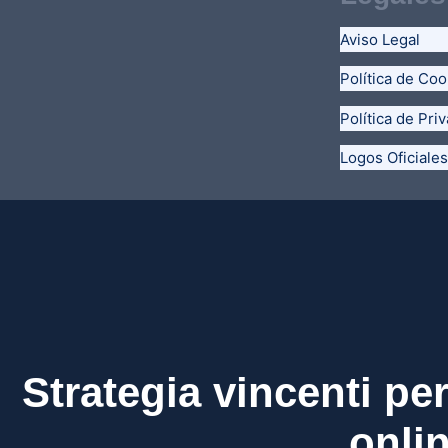
Aviso Legal
Política de Coo
Política de Pri
Logos Oficiales
Strategia vincenti pe
onlin