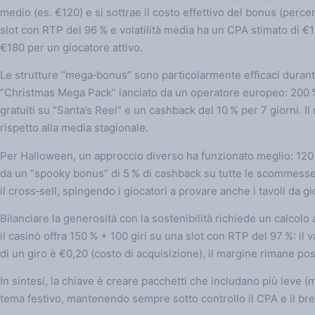
medio (es. €120) e si sottrae il costo effettivo del bonus (percen
slot con RTP del 96 % e volatilità media ha un CPA stimato di €15
€180 per un giocatore attivo.
Le strutture “mega‑bonus” sono particolarmente efficaci durante 
“Christmas Mega Pack” lanciato da un operatore europeo: 200 % 
gratuiti su “Santa’s Reel” e un cashback del 10 % per 7 giorni. Il
rispetto alla media stagionale.
Per Halloween, un approccio diverso ha funzionato meglio: 120 
da un “spooky bonus” di 5 % di cashback su tutte le scommesse l
il cross‑sell, spingendo i giocatori a provare anche i tavoli da gi
Bilanciare la generosità con la sostenibilità richiede un calco
il casinò offra 150 % + 100 giri su una slot con RTP del 97 %: il 
di un giro è €0,20 (costo di acquisizione), il margine rimane posi
In sintesi, la chiave è creare pacchetti che includano più leve (m
tema festivo, mantenendo sempre sotto controllo il CPA e il br