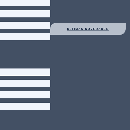
ULTIMAS NOVEDADES