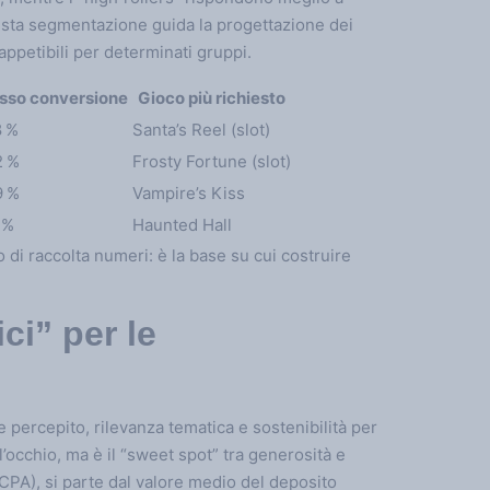
uesta segmentazione guida la progettazione dei
ppetibili per determinati gruppi.
sso conversione
Gioco più richiesto
8 %
Santa’s Reel (slot)
2 %
Frosty Fortune (slot)
9 %
Vampire’s Kiss
1 %
Haunted Hall
o di raccolta numeri: è la base su cui costruire
ci” per le
 percepito, rilevanza tematica e sostenibilità per
l’occhio, ma è il “sweet spot” tra generosità e
 (CPA), si parte dal valore medio del deposito