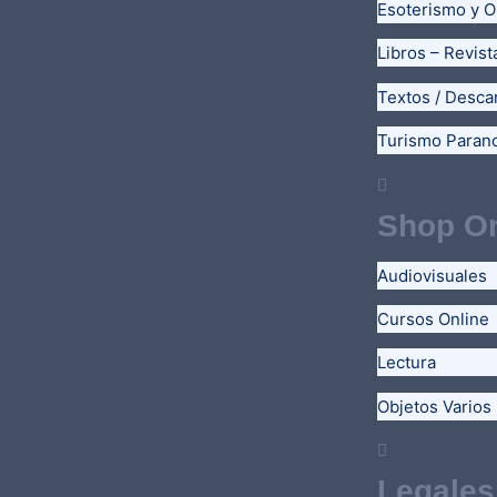
Esoterismo y O
Libros – Revist
Textos / Desca
Turismo Paran
Shop On
Audiovisuales
Cursos Online
Lectura
Objetos Varios
Legales