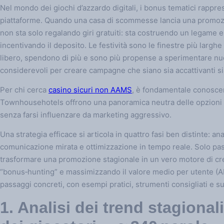
Nel mondo dei giochi d’azzardo digitali, i bonus tematici rapprese
piattaforme. Quando una casa di scommesse lancia una promozio
non sta solo regalando giri gratuiti: sta costruendo un legame em
incentivando il deposito. Le festività sono le finestre più larg
libero, spendono di più e sono più propense a sperimentare nuo
considerevoli per creare campagne che siano sia accattivanti s
Per chi cerca
casino sicuri non AAMS
, è fondamentale conoscer
Townhousehotels offrono una panoramica neutra delle opzioni d
senza farsi influenzare da marketing aggressivo.
Una strategia efficace si articola in quattro fasi ben distinte: ana
comunicazione mirata e ottimizzazione in tempo reale. Solo pass
trasformare una promozione stagionale in un vero motore di cres
“bonus‑hunting” e massimizzando il valore medio per utente (ARP
passaggi concreti, con esempi pratici, strumenti consigliati e s
1. Analisi dei trend stagiona