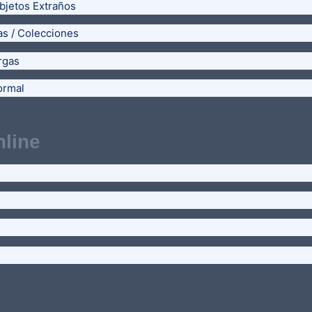
bjetos Extraños
as / Colecciones
rgas
ormal
line