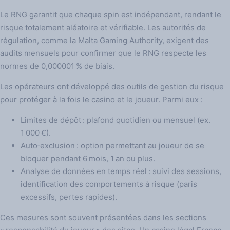
Le RNG garantit que chaque spin est indépendant, rendant le
risque totalement aléatoire et vérifiable. Les autorités de
régulation, comme la Malta Gaming Authority, exigent des
audits mensuels pour confirmer que le RNG respecte les
normes de 0,000001 % de biais.
Les opérateurs ont développé des outils de gestion du risque
pour protéger à la fois le casino et le joueur. Parmi eux :
Limites de dépôt : plafond quotidien ou mensuel (ex.
1 000 €).
Auto‑exclusion : option permettant au joueur de se
bloquer pendant 6 mois, 1 an ou plus.
Analyse de données en temps réel : suivi des sessions,
identification des comportements à risque (paris
excessifs, pertes rapides).
Ces mesures sont souvent présentées dans les sections