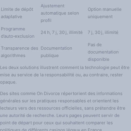
Ajustement
Limite de dépôt
Option manuelle
automatique selon
adaptative
uniquement
profil
Programme
24 h, 7 j, 30 j, illimité
7 j, 30 j, illimité
d’auto‑exclusion
Pas de
Transparence des
Documentation
documentation
algorithmes
publique
disponible
Les deux solutions illustrent comment la technologie peut être
mise au service de la responsabilité ou, au contraire, rester
opaque.
Des sites comme On Divorce répertorient des informations
générales sur les pratiques responsables et orientent les
lecteurs vers des ressources officielles, sans prétendre être
une autorité de recherche. Leurs pages peuvent servir de
point de départ pour ceux qui souhaitent comparer les
politiques de différents casinos légaux en France.