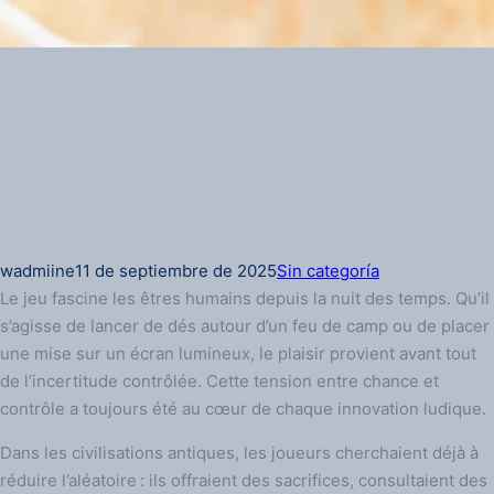
wadmiine
11 de septiembre de 2025
Sin categoría
Le jeu fascine les êtres humains depuis la nuit des temps. Qu’il
s’agisse de lancer de dés autour d’un feu de camp ou de placer
une mise sur un écran lumineux, le plaisir provient avant tout
de l’incertitude contrôlée. Cette tension entre chance et
contrôle a toujours été au cœur de chaque innovation ludique.
Dans les civilisations antiques, les joueurs cherchaient déjà à
réduire l’aléatoire : ils offraient des sacrifices, consultaient des