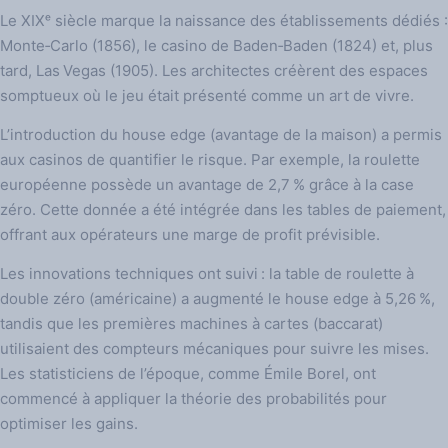
Le XIXᵉ siècle marque la naissance des établissements dédiés :
Monte‑Carlo (1856), le casino de Baden‑Baden (1824) et, plus
tard, Las Vegas (1905). Les architectes créèrent des espaces
somptueux où le jeu était présenté comme un art de vivre.
L’introduction du house edge (avantage de la maison) a permis
aux casinos de quantifier le risque. Par exemple, la roulette
européenne possède un avantage de 2,7 % grâce à la case
zéro. Cette donnée a été intégrée dans les tables de paiement,
offrant aux opérateurs une marge de profit prévisible.
Les innovations techniques ont suivi : la table de roulette à
double zéro (américaine) a augmenté le house edge à 5,26 %,
tandis que les premières machines à cartes (baccarat)
utilisaient des compteurs mécaniques pour suivre les mises.
Les statisticiens de l’époque, comme Émile Borel, ont
commencé à appliquer la théorie des probabilités pour
optimiser les gains.