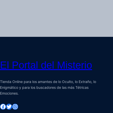
El Portal del Misterio
Tienda Online para los amantes de lo Oculto, lo Extraño, lo
Enigmático y para los buscadores de las más Tétricas
Emociones.