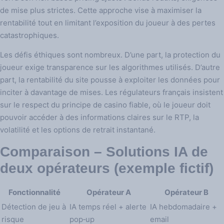
de mise plus strictes. Cette approche vise à maximiser la
rentabilité tout en limitant l’exposition du joueur à des pertes
catastrophiques.
Les défis éthiques sont nombreux. D’une part, la protection du
joueur exige transparence sur les algorithmes utilisés. D’autre
part, la rentabilité du site pousse à exploiter les données pour
inciter à davantage de mises. Les régulateurs français insistent
sur le respect du principe de casino fiable, où le joueur doit
pouvoir accéder à des informations claires sur le RTP, la
volatilité et les options de retrait instantané.
Comparaison – Solutions IA de
deux opérateurs (exemple fictif)
Fonctionnalité
Opérateur A
Opérateur B
Détection de jeu à
IA temps réel + alerte
IA hebdomadaire +
risque
pop‑up
email