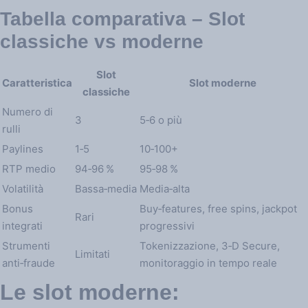
Tabella comparativa – Slot
classiche vs moderne
Slot
Caratteristica
Slot moderne
classiche
Numero di
3
5‑6 o più
rulli
Paylines
1‑5
10‑100+
RTP medio
94‑96 %
95‑98 %
Volatilità
Bassa‑media
Media‑alta
Bonus
Buy‑features, free spins, jackpot
Rari
integrati
progressivi
Strumenti
Tokenizzazione, 3‑D Secure,
Limitati
anti‑fraude
monitoraggio in tempo reale
Le slot moderne: