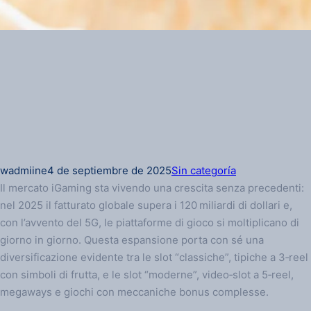
wadmiine
4 de septiembre de 2025
Sin categoría
Il mercato iGaming sta vivendo una crescita senza precedenti:
nel 2025 il fatturato globale supera i 120 miliardi di dollari e,
con l’avvento del 5G, le piattaforme di gioco si moltiplicano di
giorno in giorno. Questa espansione porta con sé una
diversificazione evidente tra le slot “classiche”, tipiche a 3‑reel
con simboli di frutta, e le slot “moderne”, video‑slot a 5‑reel,
megaways e giochi con meccaniche bonus complesse.