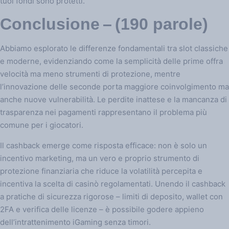
tuoi fondi sono protetti.
Conclusione – (190 parole)
Abbiamo esplorato le differenze fondamentali tra slot classiche
e moderne, evidenziando come la semplicità delle prime offra
velocità ma meno strumenti di protezione, mentre
l’innovazione delle seconde porta maggiore coinvolgimento ma
anche nuove vulnerabilità. Le perdite inattese e la mancanza di
trasparenza nei pagamenti rappresentano il problema più
comune per i giocatori.
Il cashback emerge come risposta efficace: non è solo un
incentivo marketing, ma un vero e proprio strumento di
protezione finanziaria che riduce la volatilità percepita e
incentiva la scelta di casinò regolamentati. Unendo il cashback
a pratiche di sicurezza rigorose – limiti di deposito, wallet con
2FA e verifica delle licenze – è possibile godere appieno
dell’intrattenimento iGaming senza timori.