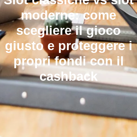
moderne: come
scegliere il gioco
giusto e proteggere i
propri fondi con il
cashback