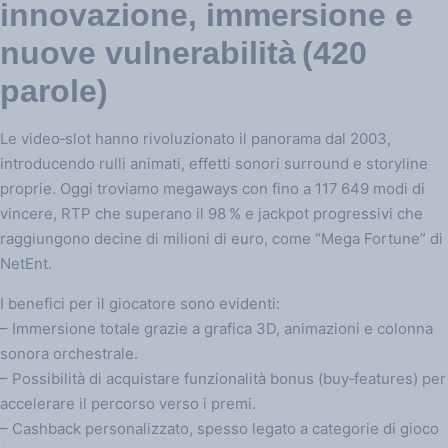
innovazione, immersione e
nuove vulnerabilità (420
parole)
Le video‑slot hanno rivoluzionato il panorama dal 2003,
introducendo rulli animati, effetti sonori surround e storyline
proprie. Oggi troviamo megaways con fino a 117 649 modi di
vincere, RTP che superano il 98 % e jackpot progressivi che
raggiungono decine di milioni di euro, come “Mega Fortune” di
NetEnt.
I benefici per il giocatore sono evidenti:
– Immersione totale grazie a grafica 3D, animazioni e colonna
sonora orchestrale.
– Possibilità di acquistare funzionalità bonus (buy‑features) per
accelerare il percorso verso i premi.
– Cashback personalizzato, spesso legato a categorie di gioco