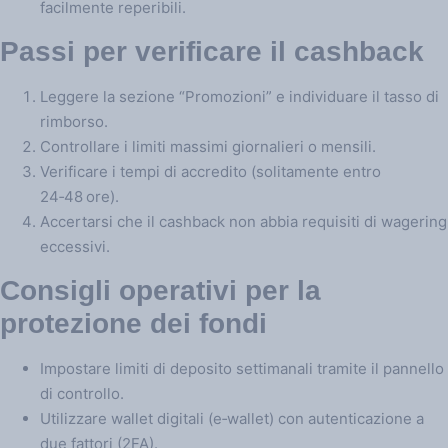
facilmente reperibili.
Passi per verificare il cashback
Leggere la sezione “Promozioni” e individuare il tasso di
rimborso.
Controllare i limiti massimi giornalieri o mensili.
Verificare i tempi di accredito (solitamente entro
24‑48 ore).
Accertarsi che il cashback non abbia requisiti di wagering
eccessivi.
Consigli operativi per la
protezione dei fondi
Impostare limiti di deposito settimanali tramite il pannello
di controllo.
Utilizzare wallet digitali (e‑wallet) con autenticazione a
due fattori (2FA).