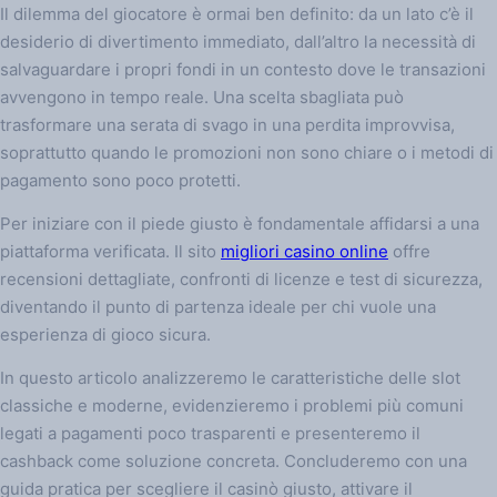
Il dilemma del giocatore è ormai ben definito: da un lato c’è il
desiderio di divertimento immediato, dall’altro la necessità di
salvaguardare i propri fondi in un contesto dove le transazioni
avvengono in tempo reale. Una scelta sbagliata può
trasformare una serata di svago in una perdita improvvisa,
soprattutto quando le promozioni non sono chiare o i metodi di
pagamento sono poco protetti.
Per iniziare con il piede giusto è fondamentale affidarsi a una
piattaforma verificata. Il sito
migliori casino online
offre
recensioni dettagliate, confronti di licenze e test di sicurezza,
diventando il punto di partenza ideale per chi vuole una
esperienza di gioco sicura.
In questo articolo analizzeremo le caratteristiche delle slot
classiche e moderne, evidenzieremo i problemi più comuni
legati a pagamenti poco trasparenti e presenteremo il
cashback come soluzione concreta. Concluderemo con una
guida pratica per scegliere il casinò giusto, attivare il