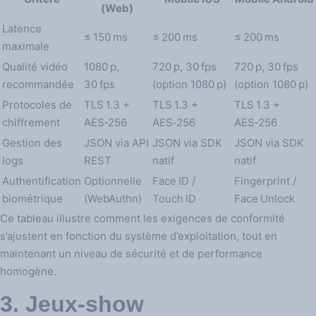
(Web)
Latence
≤ 150 ms
≤ 200 ms
≤ 200 ms
maximale
Qualité vidéo
1080 p,
720 p, 30 fps
720 p, 30 fps
recommandée
30 fps
(option 1080 p)
(option 1080 p)
Protocoles de
TLS 1.3 +
TLS 1.3 +
TLS 1.3 +
chiffrement
AES‑256
AES‑256
AES‑256
Gestion des
JSON via API
JSON via SDK
JSON via SDK
logs
REST
natif
natif
Authentification
Optionnelle
Face ID /
Fingerprint /
biométrique
(WebAuthn)
Touch ID
Face Unlock
Ce tableau illustre comment les exigences de conformité
s’ajustent en fonction du système d’exploitation, tout en
maintenant un niveau de sécurité et de performance
homogène.
3. Jeux‑show