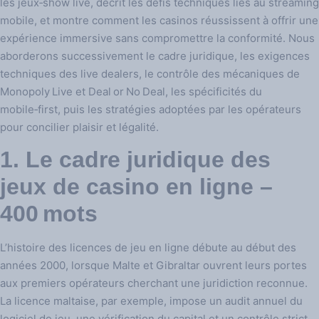
les jeux‑show live, décrit les défis techniques liés au streaming
mobile, et montre comment les casinos réussissent à offrir une
expérience immersive sans compromettre la conformité. Nous
aborderons successivement le cadre juridique, les exigences
techniques des live dealers, le contrôle des mécaniques de
Monopoly Live et Deal or No Deal, les spécificités du
mobile‑first, puis les stratégies adoptées par les opérateurs
pour concilier plaisir et légalité.
1. Le cadre juridique des
jeux de casino en ligne –
400 mots
L’histoire des licences de jeu en ligne débute au début des
années 2000, lorsque Malte et Gibraltar ouvrent leurs portes
aux premiers opérateurs cherchant une juridiction reconnue.
La licence maltaise, par exemple, impose un audit annuel du
logiciel de jeu, une vérification du capital et un contrôle strict