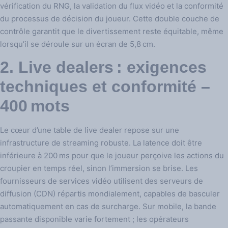
vérification du RNG, la validation du flux vidéo et la conformité
du processus de décision du joueur. Cette double couche de
contrôle garantit que le divertissement reste équitable, même
lorsqu’il se déroule sur un écran de 5,8 cm.
2. Live dealers : exigences
techniques et conformité –
400 mots
Le cœur d’une table de live dealer repose sur une
infrastructure de streaming robuste. La latence doit être
inférieure à 200 ms pour que le joueur perçoive les actions du
croupier en temps réel, sinon l’immersion se brise. Les
fournisseurs de services vidéo utilisent des serveurs de
diffusion (CDN) répartis mondialement, capables de basculer
automatiquement en cas de surcharge. Sur mobile, la bande
passante disponible varie fortement ; les opérateurs