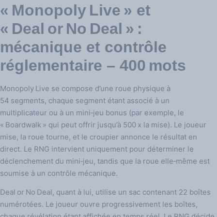
« Monopoly Live » et
« Deal or No Deal » :
mécanique et contrôle
réglementaire – 400 mots
Monopoly Live se compose d’une roue physique à
54 segments, chaque segment étant associé à un
multiplicateur ou à un mini‑jeu bonus (par exemple, le
« Boardwalk » qui peut offrir jusqu’à 500 x la mise). Le joueur
mise, la roue tourne, et le croupier annonce le résultat en
direct. Le RNG intervient uniquement pour déterminer le
déclenchement du mini‑jeu, tandis que la roue elle‑même est
soumise à un contrôle mécanique.
Deal or No Deal, quant à lui, utilise un sac contenant 22 boîtes
numérotées. Le joueur ouvre progressivement les boîtes,
chaque révélation étant affichée en temps réel. Le RNG décide