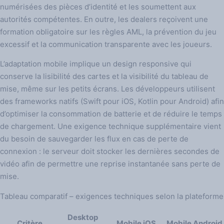
numérisées des pièces d’identité et les soumettent aux
autorités compétentes. En outre, les dealers reçoivent une
formation obligatoire sur les règles AML, la prévention du jeu
excessif et la communication transparente avec les joueurs.
L’adaptation mobile implique un design responsive qui
conserve la lisibilité des cartes et la visibilité du tableau de
mise, même sur les petits écrans. Les développeurs utilisent
des frameworks natifs (Swift pour iOS, Kotlin pour Android) afin
d’optimiser la consommation de batterie et de réduire le temps
de chargement. Une exigence technique supplémentaire vient
du besoin de sauvegarder les flux en cas de perte de
connexion : le serveur doit stocker les dernières secondes de
vidéo afin de permettre une reprise instantanée sans perte de
mise.
Tableau comparatif – exigences techniques selon la plateforme
Desktop
Critère
Mobile iOS
Mobile Android