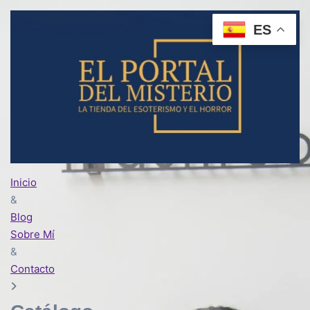
ES
Inicio
&
Blog
Sobre Mí
&
Contacto