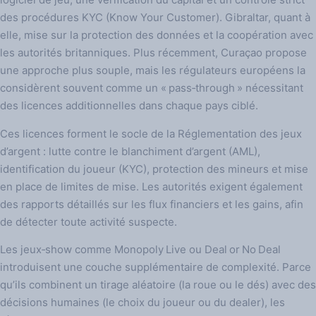
des procédures KYC (Know Your Customer). Gibraltar, quant à
elle, mise sur la protection des données et la coopération avec
les autorités britanniques. Plus récemment, Curaçao propose
une approche plus souple, mais les régulateurs européens la
considèrent souvent comme un « pass‑through » nécessitant
des licences additionnelles dans chaque pays ciblé.
Ces licences forment le socle de la Réglementation des jeux
d’argent : lutte contre le blanchiment d’argent (AML),
identification du joueur (KYC), protection des mineurs et mise
en place de limites de mise. Les autorités exigent également
des rapports détaillés sur les flux financiers et les gains, afin
de détecter toute activité suspecte.
Les jeux‑show comme Monopoly Live ou Deal or No Deal
introduisent une couche supplémentaire de complexité. Parce
qu’ils combinent un tirage aléatoire (la roue ou le dés) avec des
décisions humaines (le choix du joueur ou du dealer), les