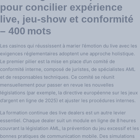
pour concilier expérience
live, jeu‑show et conformité
– 400 mots
Les casinos qui réussissent à marier l’émotion du live avec les
exigences réglementaires adoptent une approche holistique.
Le premier pilier est la mise en place d’un comité de
conformité interne, composé de juristes, de spécialistes AML
et de responsables techniques. Ce comité se réunit
mensuellement pour passer en revue les nouvelles
législations (par exemple, la directive européenne sur les jeux
d’argent en ligne de 2025) et ajuster les procédures internes.
La formation continue des live dealers est un autre levier
essentiel. Chaque dealer suit un module en ligne de 8 heures
couvrant la législation AML, la prévention du jeu excessif et les
bonnes pratiques de communication mobile. Des simulations