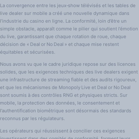
La convergence entre les jeux‑show télévisés et les tables de
live dealer sur mobile a créé une nouvelle dynamique dans
l’industrie du casino en ligne. La conformité, loin d’être un
simple obstacle, apparaît comme le pilier qui soutient l’émotion
du live, garantissant que chaque rotation de roue, chaque
décision de « Deal or No Deal » et chaque mise restent
équitables et sécurisées.
Nous avons vu que le cadre juridique repose sur des licences
solides, que les exigences techniques des live dealers exigent
une infrastructure de streaming fiable et des audits rigoureux,
et que les mécanismes de Monopoly Live et Deal or No Deal
sont soumis à des contrôles RNG et physiques stricts. Sur
mobile, la protection des données, le consentement et
l’authentification biométrique sont désormais des standards
reconnus par les régulateurs.
Les opérateurs qui réussissent à concilier ces exigences
investissent dans des comités de conformité, forment leurs