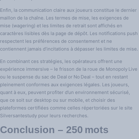
Enfin, la communication claire aux joueurs constitue le dernier
maillon de la chaîne. Les termes de mise, les exigences de
mise (wagering) et les limites de retrait sont affichés en
caractères lisibles dès la page de dépôt. Les notifications push
respectent les préférences de consentement et ne
contiennent jamais d’incitations à dépasser les limites de mise.
En combinant ces stratégies, les opérateurs offrent une
expérience immersive – le frisson de la roue de Monopoly Live
ou le suspense du sac de Deal or No Deal – tout en restant
pleinement conformes aux exigences légales. Les joueurs,
quant à eux, peuvent profiter d’un environnement sécurisé,
que ce soit sur desktop ou sur mobile, et choisir des
plateformes certifiées comme celles répertoriées sur le site
Silversantestudy pour leurs recherches.
Conclusion – 250 mots