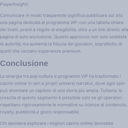
PlayerInsight).
Comunicare in modo trasparente significa pubblicare sul sito
una pagina dedicata al programma VIP, con una tabella chiara
dei livelli, premi e regole di elegibilità, oltre a un link diretto alla
pagina di auto‑esclusione. Questo approccio non solo soddisfa
le autorità, ma aumenta la fiducia dei giocatori, soprattutto di
quelli che cercano esperienze premium.
Conclusione
La sinergia tra pop‑culture e programmi VIP ha trasformato i
casinò online in veri e propri universi narrativi, dove ogni spin
può diventare un capitolo di una storia più ampia. Tuttavia, la
crescita di questo segmento è possibile solo se gli operatori
rispettano rigorosamente le normative su licenze di contenuto,
royalty, pubblicità e gioco responsabile.
Chi desidera esplorare i migliori casino online dovrebbe