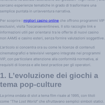
cercano esperienze tematiche in grado di trasformare una
semplice puntata in un’avventura narrativa.
Per scoprire i
migliori casino online
che offrono programmi VIP
esclusivi, visita Toscanaeventinews. Il sito raccoglie link e
informazioni utili per orientarsi tra le offerte di nuovi casino
non AAMS e casino esteri, senza fornire valutazioni soggettive.
L’articolo si concentra ora su come le licenze di contenuti
cinematografici e televisivi vengano integrate nei programmi
VIP, con particolare attenzione alla conformità normativa, ai
requisiti di licenza e alle best practice per gli operatori.
1. L’evoluzione dei giochi a
tema pop‑culture
La prima ondata di slot a tema film risale al 1995, con titoli
come
“The Lost World”
che sfruttavano semplici simboli statici.