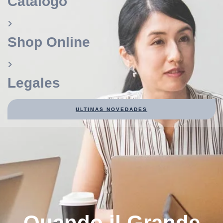
Catálogo
Shop Online
Legales
ULTIMAS NOVEDADES
Quando il Grande