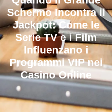
Schermo Incontra il
Jackpot: Come le
Serie TV e i Film
Influenzano i
Programmi VIP nei
Casino Online