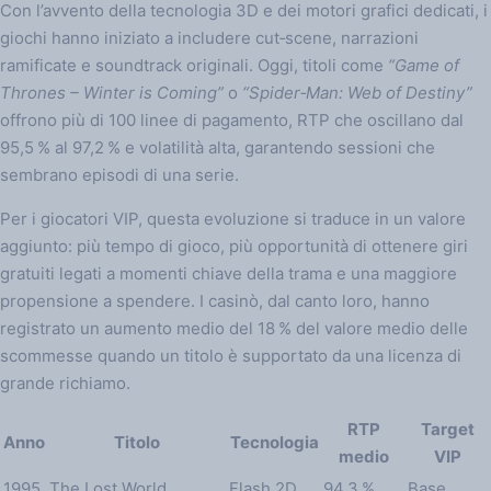
Con l’avvento della tecnologia 3D e dei motori grafici dedicati, i
giochi hanno iniziato a includere cut‑scene, narrazioni
ramificate e soundtrack originali. Oggi, titoli come
“Game of
Thrones – Winter is Coming”
o
“Spider‑Man: Web of Destiny”
offrono più di 100 linee di pagamento, RTP che oscillano dal
95,5 % al 97,2 % e volatilità alta, garantendo sessioni che
sembrano episodi di una serie.
Per i giocatori VIP, questa evoluzione si traduce in un valore
aggiunto: più tempo di gioco, più opportunità di ottenere giri
gratuiti legati a momenti chiave della trama e una maggiore
propensione a spendere. I casinò, dal canto loro, hanno
registrato un aumento medio del 18 % del valore medio delle
scommesse quando un titolo è supportato da una licenza di
grande richiamo.
RTP
Target
Anno
Titolo
Tecnologia
medio
VIP
1995
The Lost World
Flash 2D
94,3 %
Base