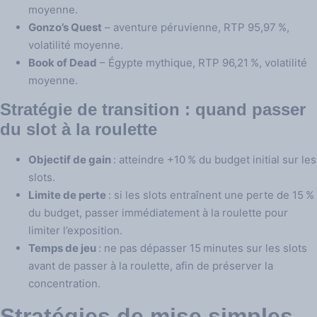
moyenne.
Gonzo’s Quest
– aventure péruvienne, RTP 95,97 %,
volatilité moyenne.
Book of Dead
– Égypte mythique, RTP 96,21 %, volatilité
moyenne.
Stratégie de transition : quand passer
du slot à la roulette
Objectif de gain
: atteindre +10 % du budget initial sur les
slots.
Limite de perte
: si les slots entraînent une perte de 15 %
du budget, passer immédiatement à la roulette pour
limiter l’exposition.
Temps de jeu
: ne pas dépasser 15 minutes sur les slots
avant de passer à la roulette, afin de préserver la
concentration.
Stratégies de mise simples