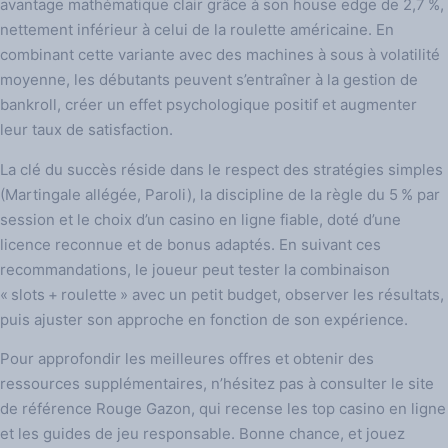
avantage mathématique clair grâce à son house edge de 2,7 %,
nettement inférieur à celui de la roulette américaine. En
combinant cette variante avec des machines à sous à volatilité
moyenne, les débutants peuvent s’entraîner à la gestion de
bankroll, créer un effet psychologique positif et augmenter
leur taux de satisfaction.
La clé du succès réside dans le respect des stratégies simples
(Martingale allégée, Paroli), la discipline de la règle du 5 % par
session et le choix d’un casino en ligne fiable, doté d’une
licence reconnue et de bonus adaptés. En suivant ces
recommandations, le joueur peut tester la combinaison
« slots + roulette » avec un petit budget, observer les résultats,
puis ajuster son approche en fonction de son expérience.
Pour approfondir les meilleures offres et obtenir des
ressources supplémentaires, n’hésitez pas à consulter le site
de référence Rouge Gazon, qui recense les top casino en ligne
et les guides de jeu responsable. Bonne chance, et jouez