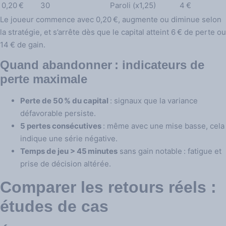
0,20 €
30
Paroli (x1,25)
4 €
Le joueur commence avec 0,20 €, augmente ou diminue selon
la stratégie, et s’arrête dès que le capital atteint 6 € de perte ou
14 € de gain.
Quand abandonner : indicateurs de
perte maximale
Perte de 50 % du capital
: signaux que la variance
défavorable persiste.
5 pertes consécutives
: même avec une mise basse, cela
indique une série négative.
Temps de jeu > 45 minutes
sans gain notable : fatigue et
prise de décision altérée.
Comparer les retours réels :
études de cas