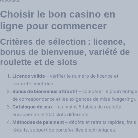
Choisir le bon casino en
ligne pour commencer
Critères de sélection : licence,
bonus de bienvenue, variété de
roulette et de slots
Licence valide
– vérifier le numéro de licence et
l’autorité émettrice.
Bonus de bienvenue attractif
– comparer le pourcentage
de correspondance et les exigences de mise (wagering).
Catalogue de jeux
– au moins 5 tables de roulette
européenne et 200 slots différents.
Méthodes de paiement
– dépôts et retraits rapides, frais
réduits, support de portefeuilles électroniques.