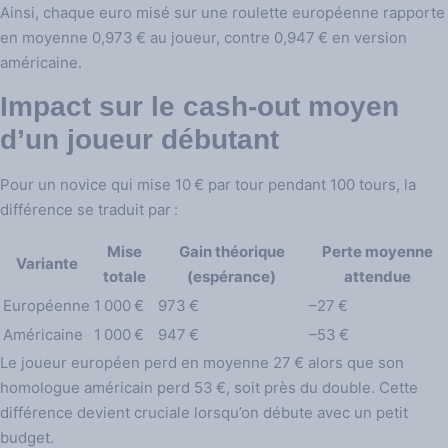
Ainsi, chaque euro misé sur une roulette européenne rapporte
en moyenne 0,973 € au joueur, contre 0,947 € en version
américaine.
Impact sur le cash‑out moyen
d’un joueur débutant
Pour un novice qui mise 10 € par tour pendant 100 tours, la
différence se traduit par :
Mise
Gain théorique
Perte moyenne
Variante
totale
(espérance)
attendue
Européenne
1 000 €
973 €
–27 €
Américaine
1 000 €
947 €
–53 €
Le joueur européen perd en moyenne 27 € alors que son
homologue américain perd 53 €, soit près du double. Cette
différence devient cruciale lorsqu’on débute avec un petit
budget.