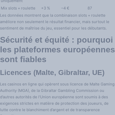
uniquement
Mix slots + roulette
+3 %
–4 €
87
Les données montrent que la combinaison slots + roulette
améliore non seulement le résultat financier, mais surtout le
sentiment de maîtrise du jeu, essentiel pour les débutants.
Sécurité et équité : pourquoi
les plateformes européennes
sont fiables
Licences (Malte, Gibraltar, UE)
Les casinos en ligne qui opèrent sous licence de Malte Gaming
Authority (MGA), de la Gibraltar Gambling Commission ou
d’autres autorités de l’Union européenne sont soumis à des
exigences strictes en matière de protection des joueurs, de
lutte contre le blanchiment d’argent et de transparence