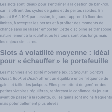
Les slots sont idéaux pour s’entraîner à la gestion de bankroll,
car ils offrent des cycles de gains et de pertes rapides. En
jouant 5 € à 10 € par session, le joueur apprend à fixer des
limites, à accepter les pertes et à profiter des moments de
chance sans se laisser emporter. Cette discipline se transpose
naturellement à la roulette, où les tours sont plus longs mais
les enjeux similaires.
Slots à volatilité moyenne : idéal
pour « échauffer » le portefeuille
Les machines à volatilité moyenne (ex. :
Starburst
,
Gonzo’s
Quest
,
Book of Dead
) offrent un équilibre entre fréquence de
gains et taille des jackpots. Elles permettent de générer des
petites victoires régulières, renforçant la confiance du joueur
avant de passer à la roulette, où les gains sont moins fréquents
mais potentiellement plus élevés.