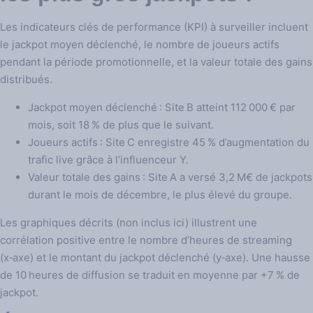
Les indicateurs clés de performance (KPI) à surveiller incluent
le jackpot moyen déclenché, le nombre de joueurs actifs
pendant la période promotionnelle, et la valeur totale des gains
distribués.
Jackpot moyen déclenché : Site B atteint 112 000 € par
mois, soit 18 % de plus que le suivant.
Joueurs actifs : Site C enregistre 45 % d’augmentation du
trafic live grâce à l’influenceur Y.
Valeur totale des gains : Site A a versé 3,2 M€ de jackpots
durant le mois de décembre, le plus élevé du groupe.
Les graphiques décrits (non inclus ici) illustrent une
corrélation positive entre le nombre d’heures de streaming
(x‑axe) et le montant du jackpot déclenché (y‑axe). Une hausse
de 10 heures de diffusion se traduit en moyenne par +7 % de
jackpot.