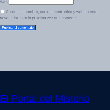
Web
Guarda mi nombre, correo electrónico y web en este
navegador para la próxima vez que comente.
El Portal del Misterio