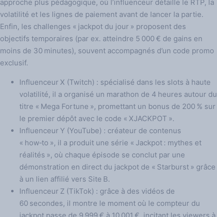
approche plus pédagogique, où l’influenceur détaille le RTP, la
volatilité et les lignes de paiement avant de lancer la partie.
Enfin, les challenges « jackpot du jour » proposent des
objectifs temporaires (par ex. atteindre 5 000 € de gains en
moins de 30 minutes), souvent accompagnés d’un code promo
exclusif.
Influenceur X (Twitch) : spécialisé dans les slots à haute
volatilité, il a organisé un marathon de 4 heures autour du
titre « Mega Fortune », promettant un bonus de 200 % sur
le premier dépôt avec le code « XJACKPOT ».
Influenceur Y (YouTube) : créateur de contenus
« how‑to », il a produit une série « Jackpot : mythes et
réalités », où chaque épisode se conclut par une
démonstration en direct du jackpot de « Starburst » grâce
à un lien affilié vers Site B.
Influenceur Z (TikTok) : grâce à des vidéos de
60 secondes, il montre le moment où le compteur du
jackpot passe de 9 999 € à 10 001 €, incitant les viewers à