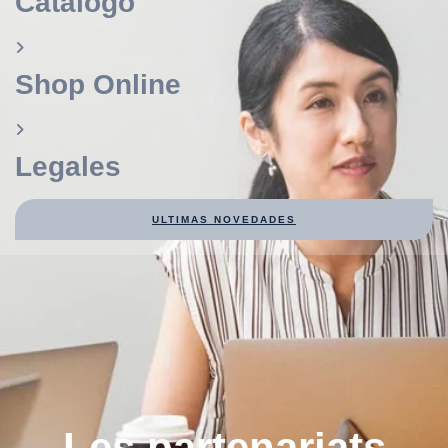
Catálogo
Shop Online
Legales
ULTIMAS NOVEDADES
Les partenariats