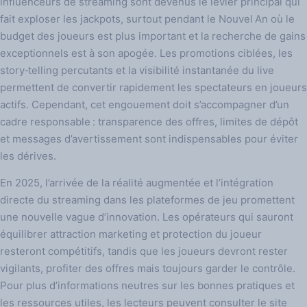
influenceurs de streaming sont devenus le levier principal qui
fait exploser les jackpots, surtout pendant le Nouvel An où le
budget des joueurs est plus important et la recherche de gains
exceptionnels est à son apogée. Les promotions ciblées, les
story‑telling percutants et la visibilité instantanée du live
permettent de convertir rapidement les spectateurs en joueurs
actifs. Cependant, cet engouement doit s’accompagner d’un
cadre responsable : transparence des offres, limites de dépôt
et messages d’avertissement sont indispensables pour éviter
les dérives.
En 2025, l’arrivée de la réalité augmentée et l’intégration
directe du streaming dans les plateformes de jeu promettent
une nouvelle vague d’innovation. Les opérateurs qui sauront
équilibrer attraction marketing et protection du joueur
resteront compétitifs, tandis que les joueurs devront rester
vigilants, profiter des offres mais toujours garder le contrôle.
Pour plus d’informations neutres sur les bonnes pratiques et
les ressources utiles, les lecteurs peuvent consulter le site