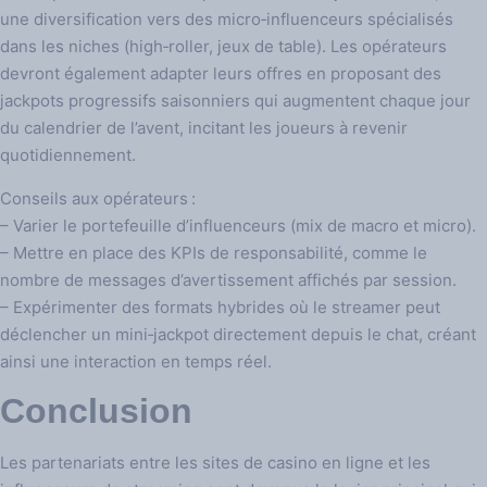
une diversification vers des micro‑influenceurs spécialisés
dans les niches (high‑roller, jeux de table). Les opérateurs
devront également adapter leurs offres en proposant des
jackpots progressifs saisonniers qui augmentent chaque jour
du calendrier de l’avent, incitant les joueurs à revenir
quotidiennement.
Conseils aux opérateurs :
– Varier le portefeuille d’influenceurs (mix de macro et micro).
– Mettre en place des KPIs de responsabilité, comme le
nombre de messages d’avertissement affichés par session.
– Expérimenter des formats hybrides où le streamer peut
déclencher un mini‑jackpot directement depuis le chat, créant
ainsi une interaction en temps réel.
Conclusion
Les partenariats entre les sites de casino en ligne et les