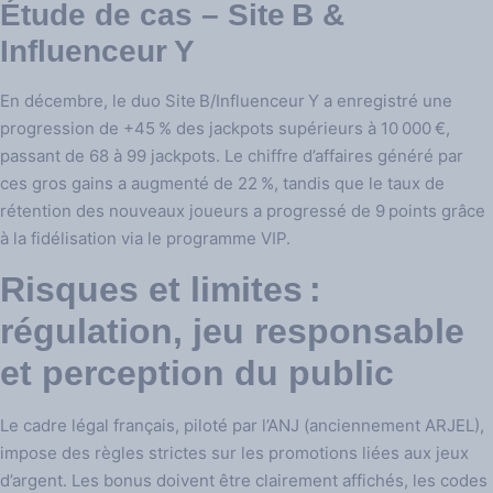
Étude de cas – Site B &
Influenceur Y
En décembre, le duo Site B/Influenceur Y a enregistré une
progression de +45 % des jackpots supérieurs à 10 000 €,
passant de 68 à 99 jackpots. Le chiffre d’affaires généré par
ces gros gains a augmenté de 22 %, tandis que le taux de
rétention des nouveaux joueurs a progressé de 9 points grâce
à la fidélisation via le programme VIP.
Risques et limites :
régulation, jeu responsable
et perception du public
Le cadre légal français, piloté par l’ANJ (anciennement ARJEL),
impose des règles strictes sur les promotions liées aux jeux
d’argent. Les bonus doivent être clairement affichés, les codes