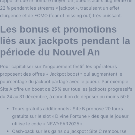
rapporte que le nombre moyen de joueurs actifs augmente de
22 % pendant les streams « jackpot », traduisant un effet
d’urgence et de FOMO (fear of missing out) très puissant.
Les bonus et promotions
liés aux jackpots pendant la
période du Nouvel An
Pour capitaliser sur l’engouement festif, les opérateurs
proposent des offres « Jackpot boost » qui augmentent le
pourcentage du jackpot partagé avec le joueur. Par exemple,
Site A offre un boost de 25 % sur tous les jackpots progressifs
du 24 au 31 décembre, à condition de déposer au moins 50 €.
Tours gratuits additionnels : Site B propose 20 tours
gratuits sur le slot « Divine Fortune » dès que le joueur
utilise le code « NEWYEAR2025 ».
Cash‑back sur les gains du jackpot : Site C rembourse