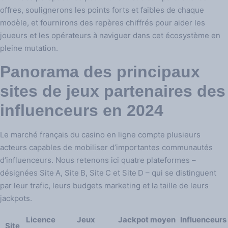
offres, soulignerons les points forts et faibles de chaque
modèle, et fournirons des repères chiffrés pour aider les
joueurs et les opérateurs à naviguer dans cet écosystème en
pleine mutation.
Panorama des principaux
sites de jeux partenaires des
influenceurs en 2024
Le marché français du casino en ligne compte plusieurs
acteurs capables de mobiliser d’importantes communautés
d’influenceurs. Nous retenons ici quatre plateformes –
désignées Site A, Site B, Site C et Site D – qui se distinguent
par leur trafic, leurs budgets marketing et la taille de leurs
jackpots.
Licence
Jeux
Jackpot moyen
Influenceurs
Site