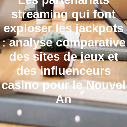
streaming qui font
exploser les jackpots
: analyse comparative
des sites de jeux et
des influenceurs
casino pour le Nouvel
An