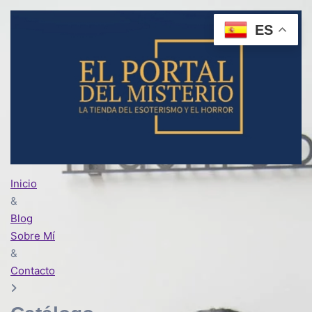
ES
Inicio
&
Blog
Sobre Mí
&
Contacto