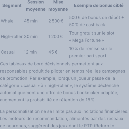
Session
Mise
Segment
Exemple de bonus ciblé
moyenne
moyenne
500 € de bonus de dépôt +
Whale
45 min
2 500 €
50 % de cashback
Tour gratuit sur le slot
High‑roller
30 min
1 200 €
« Mega Fortune »
10 % de remise sur le
Casual
12 min
45 €
premier pari sport
Ces tableaux de bord décisionnels permettent aux
responsables produit de piloter en temps réel les campagnes
de promotion. Par exemple, lorsqu’un joueur passe de la
catégorie « casual » à « high‑roller », le système déclenche
automatiquement une offre de bonus bookmaker adaptée,
augmentant la probabilité de rétention de 18 %.
La personnalisation ne se limite pas aux incitations financières.
Les moteurs de recommandation, alimentés par des réseaux
de neurones, suggèrent des jeux dont le RTP (Return to