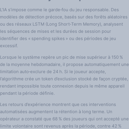
L’IA s’impose comme le garde‑fou du jeu responsable. Des
modèles de détection précoce, basés sur des forêts aléatoires
ou des réseaux LSTM (Long Short‑Term Memory), analysent
les séquences de mises et les durées de session pour
identifier des « spending spikes » ou des périodes de jeu
excessif.
Lorsque le système repère un pic de mise supérieur à 150 %
de la moyenne hebdomadaire, il propose automatiquement une
limitation auto‑exclure de 24 h. Si le joueur accepte,
l’algorithme crée un token d’exclusion stocké de façon cryptée,
rendant impossible toute connexion depuis le même appareil
pendant la période définie.
Les retours d’expérience montrent que ces interventions
automatisées augmentent la rétention à long terme. Un
opérateur a constaté que 68 % des joueurs qui ont accepté une
limite volontaire sont revenus après la période, contre 42 %