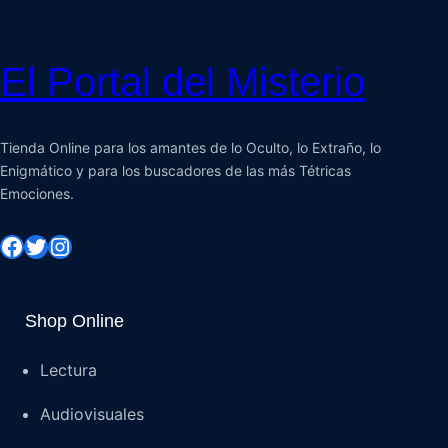
El Portal del Misterio
Tienda Online para los amantes de lo Oculto, lo Extraño, lo
Enigmático y para los buscadores de las más Tétricas
Emociones.
Shop Online
Lectura
Audiovisuales