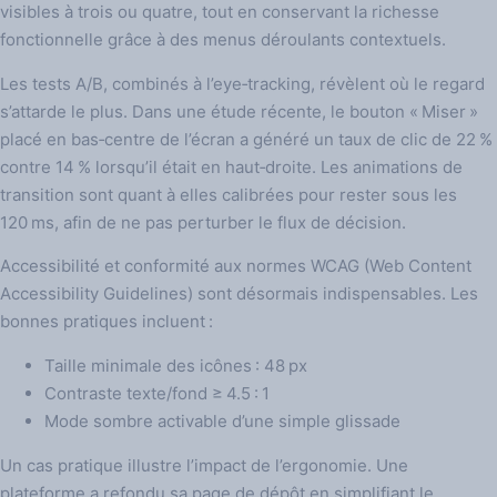
visibles à trois ou quatre, tout en conservant la richesse
fonctionnelle grâce à des menus déroulants contextuels.
Les tests A/B, combinés à l’eye‑tracking, révèlent où le regard
s’attarde le plus. Dans une étude récente, le bouton « Miser »
placé en bas‑centre de l’écran a généré un taux de clic de 22 %
contre 14 % lorsqu’il était en haut‑droite. Les animations de
transition sont quant à elles calibrées pour rester sous les
120 ms, afin de ne pas perturber le flux de décision.
Accessibilité et conformité aux normes WCAG (Web Content
Accessibility Guidelines) sont désormais indispensables. Les
bonnes pratiques incluent :
Taille minimale des icônes : 48 px
Contraste texte/fond ≥ 4.5 : 1
Mode sombre activable d’une simple glissade
Un cas pratique illustre l’impact de l’ergonomie. Une
plateforme a refondu sa page de dépôt en simplifiant le