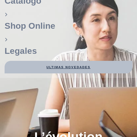
Catálogo
Shop Online
Legales
ULTIMAS NOVEDADES
L’évolution