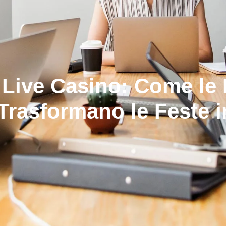
i Live Casino: Come le
Trasformano le Feste i