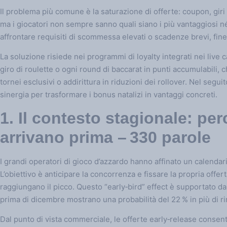
Il problema più comune è la saturazione di offerte: coupon, giri
ma i giocatori non sempre sanno quali siano i più vantaggiosi n
affrontare requisiti di scommessa elevati o scadenze brevi, fin
La soluzione risiede nei programmi di loyalty integrati nei live
giro di roulette o ogni round di baccarat in punti accumulabili, c
tornei esclusivi o addirittura in riduzioni dei rollover. Nel seg
sinergia per trasformare i bonus natalizi in vantaggi concreti.
1. Il contesto stagionale: pe
arrivano prima – 330 parole
I grandi operatori di gioco d’azzardo hanno affinato un calenda
L’obiettivo è anticipare la concorrenza e fissare la propria offer
raggiungano il picco. Questo “early‑bird” effect è supportato da 
prima di dicembre mostrano una probabilità del 22 % in più di ri
Dal punto di vista commerciale, le offerte early‑release consent