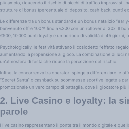
più ampio, riducendo il rischio di picchi di traffico improvvisi. 
strutture di bonus (percentuale di deposito, cash‑back, punti ex
Le differenze tra un bonus standard e un bonus natalizio “early‑
benvenuto offre 100 % fino a €200 con un rollover di 30x. Il bon
€500, 10 000 punti loyalty e un periodo di validità di 45 giorni, o
Psychologically, le festività attivano il cosiddetto “effetto rega
aumentando la propensione al gioco. La combinazione di luci nat
un’atmosfera di festa che riduce la percezione del rischio.
Infine, la concorrenza tra operatori spinge a differenziare le o
“Secret Santa” o cashback su scommesse sportive legate a partit
promozionale un vero campo di battaglia, dove il giocatore più 
2. Live Casino e loyalty: la s
parole
I live casino rappresentano il ponte tra il mondo digitale e quello