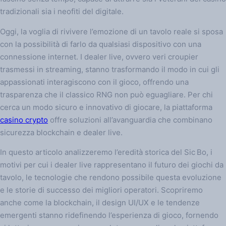
tradizionali sia i neofiti del digitale.
Oggi, la voglia di rivivere l’emozione di un tavolo reale si sposa
con la possibilità di farlo da qualsiasi dispositivo con una
connessione internet. I dealer live, ovvero veri croupier
trasmessi in streaming, stanno trasformando il modo in cui gli
appassionati interagiscono con il gioco, offrendo una
trasparenza che il classico RNG non può eguagliare. Per chi
cerca un modo sicuro e innovativo di giocare, la piattaforma
casino crypto
offre soluzioni all’avanguardia che combinano
sicurezza blockchain e dealer live.
In questo articolo analizzeremo l’eredità storica del Sic Bo, i
motivi per cui i dealer live rappresentano il futuro dei giochi da
tavolo, le tecnologie che rendono possibile questa evoluzione
e le storie di successo dei migliori operatori. Scopriremo
anche come la blockchain, il design UI/UX e le tendenze
emergenti stanno ridefinendo l’esperienza di gioco, fornendo