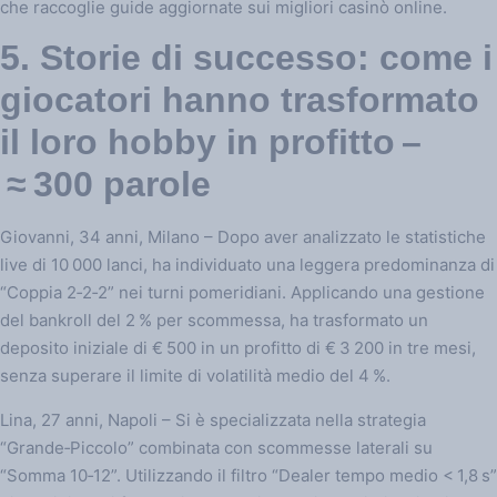
che raccoglie guide aggiornate sui migliori casinò online.
5. Storie di successo: come i
giocatori hanno trasformato
il loro hobby in profitto –
≈ 300 parole
Giovanni, 34 anni, Milano – Dopo aver analizzato le statistiche
live di 10 000 lanci, ha individuato una leggera predominanza di
“Coppia 2‑2‑2” nei turni pomeridiani. Applicando una gestione
del bankroll del 2 % per scommessa, ha trasformato un
deposito iniziale di € 500 in un profitto di € 3 200 in tre mesi,
senza superare il limite di volatilità medio del 4 %.
Lina, 27 anni, Napoli – Si è specializzata nella strategia
“Grande‑Piccolo” combinata con scommesse laterali su
“Somma 10‑12”. Utilizzando il filtro “Dealer tempo medio < 1,8 s”