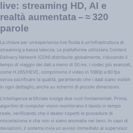
live: streaming HD, AI e
realtà aumentata – ≈ 320
parole
La chiave per un’esperienza live fluida è un’infrastruttura di
streaming a bassa latenza. Le piattaforme utilizzano Content
Delivery Network (CDN) distribuite globalmente, riducendo il
tempo di viaggio dei dati a meno di 50 ms. I codec più avanzati,
come H.265/HEVC, comprimono il video in 1080p a 60 fps
senza sacrificare la qualità, garantendo che i dadi siano visibili
in ogni dettaglio, anche su schermi di piccole dimensioni.
L’intelligenza artificiale svolge due ruoli fondamentali. Prima,
algoritmi di computer vision monitorano il tavolo in tempo
reale, verificando che il dealer rispetti le procedure di
miscelazione e che non vi siano anomalie nei lanci. In caso di
deviazioni, il sistema invia un avviso immediato al supervisor.