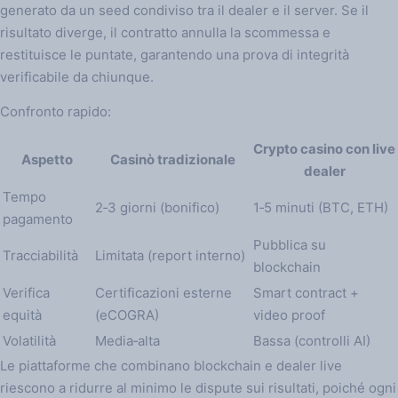
generato da un seed condiviso tra il dealer e il server. Se il
risultato diverge, il contratto annulla la scommessa e
restituisce le puntate, garantendo una prova di integrità
verificabile da chiunque.
Confronto rapido:
Crypto casino con live
Aspetto
Casinò tradizionale
dealer
Tempo
2‑3 giorni (bonifico)
1‑5 minuti (BTC, ETH)
pagamento
Pubblica su
Tracciabilità
Limitata (report interno)
blockchain
Verifica
Certificazioni esterne
Smart contract +
equità
(eCOGRA)
video proof
Volatilità
Media‑alta
Bassa (controlli AI)
Le piattaforme che combinano blockchain e dealer live
riescono a ridurre al minimo le dispute sui risultati, poiché ogni