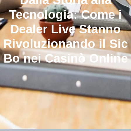
Tecnologia: Come i
Dealer Live Stanno
Rivoluzionando il Sic
Bo nei Casinò Online