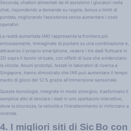
Seconda, chatbot alimentati da AI assistono i giocatori nella
chat, rispondendo a domande su regole, bonus o limiti di
puntata, migliorando l’assistenza senza aumentare i costi
operativi.
La realtà aumentata (AR) rappresenta la frontiera più
entusiasmante. Immaginate di puntare su una combinazione e,
attraverso il proprio smartphone, vedere i tre dadi fluttuare in
3D sopra il tavolo virtuale, con effetti di luce che evidenziano
la vincita. Alcuni prototipi, testati in laboratori di ricerca a
Singapore, hanno dimostrato che l’AR può aumentare il tempo
medio di gioco del 12 % grazie all’immersione sensoriale.
Queste tecnologie, integrate in modo sinergico, trasformano il
semplice atto di lanciare i dadi in uno spettacolo interattivo,
dove la sicurezza, la velocità e l’intrattenimento si rinforzano a
vicenda.
4. I migliori siti di Sic Bo con