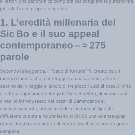
ai lettori una panoramica completa per scegliere la piattaforma
più adatta alle proprie esigenze.
1. L’eredità millenaria del
Sic Bo e il suo appeal
contemporaneo – ≈ 275
parole
Secondo la leggenda, il “dado di fortuna” fu creato da un
monaco taoista che, per sfuggire a una carestia, affidò il
destino del villaggio al lancio di tre piccoli cubi di osso. Il mito
si diffuse rapidamente lungo la Via della Seta, dove mercanti
cinesi lo introdussero nei bazar di Samarcanda e,
successivamente, nei palazzi di corte indiani. Questa
diffusione culturale ha conferito al Sic Bo una valenza quasi
rituale, legata al desiderio di controllare il caso con un gesto
semplice.