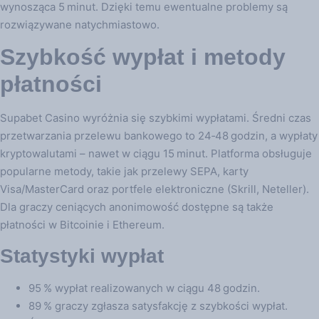
wynosząca 5 minut. Dzięki temu ewentualne problemy są
rozwiązywane natychmiastowo.
Szybkość wypłat i metody
płatności
Supabet Casino wyróżnia się szybkimi wypłatami. Średni czas
przetwarzania przelewu bankowego to 24‑48 godzin, a wypłaty
kryptowalutami – nawet w ciągu 15 minut. Platforma obsługuje
popularne metody, takie jak przelewy SEPA, karty
Visa/MasterCard oraz portfele elektroniczne (Skrill, Neteller).
Dla graczy ceniących anonimowość dostępne są także
płatności w Bitcoinie i Ethereum.
Statystyki wypłat
95 % wypłat realizowanych w ciągu 48 godzin.
89 % graczy zgłasza satysfakcję z szybkości wypłat.