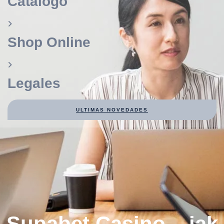
Catálogo
Shop Online
Legales
ULTIMAS NOVEDADES
Supabet Casino – jak