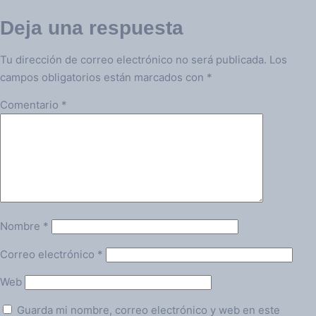
Deja una respuesta
Tu dirección de correo electrónico no será publicada.
Los
campos obligatorios están marcados con
*
Comentario
*
Nombre
*
Correo electrónico
*
Web
Guarda mi nombre, correo electrónico y web en este