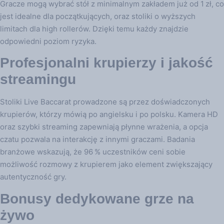
Gracze mogą wybrać stół z minimalnym zakładem już od 1 zł, co
jest idealne dla początkujących, oraz stoliki o wyższych
limitach dla high rollerów. Dzięki temu każdy znajdzie
odpowiedni poziom ryzyka.
Profesjonalni krupierzy i jakość
streamingu
Stoliki Live Baccarat prowadzone są przez doświadczonych
krupierów, którzy mówią po angielsku i po polsku. Kamera HD
oraz szybki streaming zapewniają płynne wrażenia, a opcja
czatu pozwala na interakcję z innymi graczami. Badania
branżowe wskazują, że 96 % uczestników ceni sobie
możliwość rozmowy z krupierem jako element zwiększający
autentyczność gry.
Bonusy dedykowane grze na
żywo