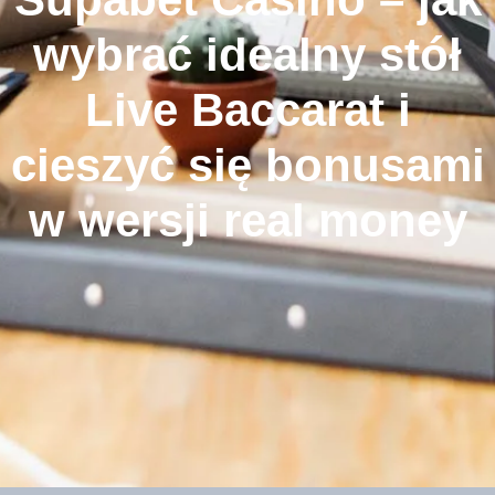
wybrać idealny stół
Live Baccarat i
cieszyć się bonusami
w wersji real money