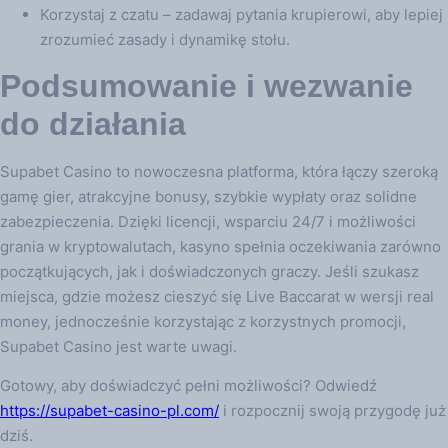
Korzystaj z czatu – zadawaj pytania krupierowi, aby lepiej
zrozumieć zasady i dynamikę stołu.
Podsumowanie i wezwanie
do działania
Supabet Casino to nowoczesna platforma, która łączy szeroką
gamę gier, atrakcyjne bonusy, szybkie wypłaty oraz solidne
zabezpieczenia. Dzięki licencji, wsparciu 24/7 i możliwości
grania w kryptowalutach, kasyno spełnia oczekiwania zarówno
początkujących, jak i doświadczonych graczy. Jeśli szukasz
miejsca, gdzie możesz cieszyć się Live Baccarat w wersji real
money, jednocześnie korzystając z korzystnych promocji,
Supabet Casino jest warte uwagi.
Gotowy, aby doświadczyć pełni możliwości? Odwiedź
https://supabet-casino-pl.com/
i rozpocznij swoją przygodę już
dziś.