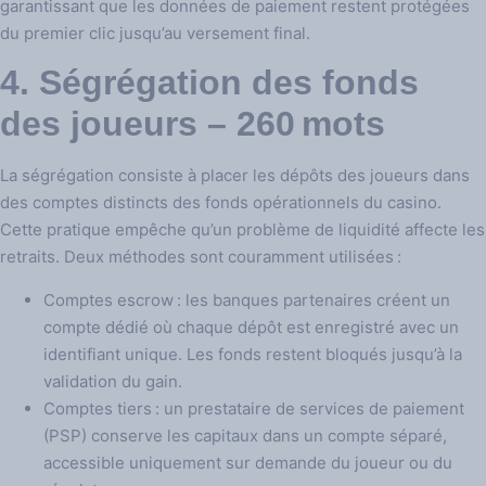
garantissant que les données de paiement restent protégées
du premier clic jusqu’au versement final.
4. Ségrégation des fonds
des joueurs – 260 mots
La ségrégation consiste à placer les dépôts des joueurs dans
des comptes distincts des fonds opérationnels du casino.
Cette pratique empêche qu’un problème de liquidité affecte les
retraits. Deux méthodes sont couramment utilisées :
Comptes escrow : les banques partenaires créent un
compte dédié où chaque dépôt est enregistré avec un
identifiant unique. Les fonds restent bloqués jusqu’à la
validation du gain.
Comptes tiers : un prestataire de services de paiement
(PSP) conserve les capitaux dans un compte séparé,
accessible uniquement sur demande du joueur ou du