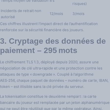
Temps moyen de validation
8 s
risques)
Incidents de retrait non
12/mois
3/mois
autorisé
Ces chiffres illustrent l’impact direct de l’authentification
renforcée sur la sécurité financière des joueurs.
3. Cryptage des données de
paiement – 295 mots
Le chiffrement TLS 1.3, déployé depuis 2020, assure une
négociation de clé ultra‑rapide et une protection contre les
attaques de type « downgrade ». Couplé à l’algorithme
AES‑256, chaque paquet de données – numéro de carte, IBAN,
token – est illisible sans la clé privée du serveur.
La tokenisation constitue le deuxième rempart : la carte
bancaire du joueur est remplacée par un jeton alphanumérique
qui ne peut être réutilisé que par le même opérateur. Ainsi,