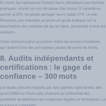
En outre, les opérateurs forment leurs utilisateurs aux bonnes
pratiques : choisir un mot de passe d’au moins 12 caractères,
activer la 2FA, ne jamais partager leurs codes OTP. Le site
Nfcacares, par exemple, propose un guide pratique sur la
sécurisation des comptes de jeu en ligne, accessible à tous les
visiteurs.
Cette communication proactive réduit les erreurs humaines,
qui restent l’une des principales causes de perte de fonds.
8. Audits indépendants et
certifications : le gage de
confiance – 300 mots
Les audits annuels réalisés par des cabinets spécialisés, tels
qu’eCOGRA ou iTech Labs, évaluent la conformité des
systèmes de paiement aux exigences légales et techniques. Le
processus comprend :