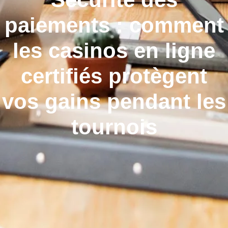
paiements : comment
les casinos en ligne
certifiés protègent
vos gains pendant les
tournois