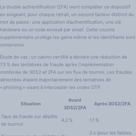
La double authentification (2FA) vient compléter ce dispositif
en exigeant, pour chaque retrait, un second facteur distinct du
mot de passe : une application d’authentification, une clé
hardware ou un code envoyé par email. Cette couche
supplémentaire protège les gains même si les identifiants sont
compromis.
Étude de cas : un casino certifié a déclaré une réduction de
73 % des tentatives de fraude après l’implémentation
combinée de 3DS2 et 2FA sur les flux de tournoi. Les fraudes
détectées étaient majoritairement des tentatives de
« phishing » visant à intercepter les codes OTP.
Avant
Situation
Après 3DS2/2FA
3DS2/2FA
Taux de fraude sur dépôts
4,2 %
1,1 %
de tournoi
2 s (pour les faibles