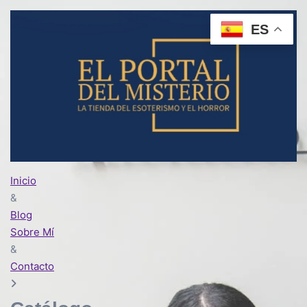
ES
Inicio
&
Blog
Sobre Mí
&
Contacto