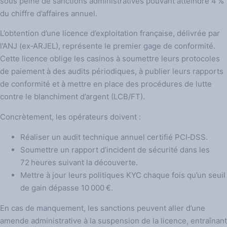
sous peine de sanctions administratives pouvant atteindre 4 %
du chiffre d’affaires annuel.
L’obtention d’une licence d’exploitation française, délivrée par
l’ANJ (ex‑ARJEL), représente le premier gage de conformité.
Cette licence oblige les casinos à soumettre leurs protocoles
de paiement à des audits périodiques, à publier leurs rapports
de conformité et à mettre en place des procédures de lutte
contre le blanchiment d’argent (LCB/FT).
Concrètement, les opérateurs doivent :
Réaliser un audit technique annuel certifié PCI‑DSS.
Soumettre un rapport d’incident de sécurité dans les
72 heures suivant la découverte.
Mettre à jour leurs politiques KYC chaque fois qu’un seuil
de gain dépasse 10 000 €.
En cas de manquement, les sanctions peuvent aller d’une
amende administrative à la suspension de la licence, entraînant