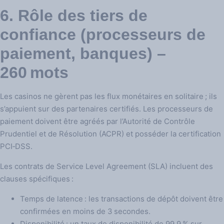
6. Rôle des tiers de
confiance (processeurs de
paiement, banques) –
260 mots
Les casinos ne gèrent pas les flux monétaires en solitaire ; ils
s’appuient sur des partenaires certifiés. Les processeurs de
paiement doivent être agréés par l’Autorité de Contrôle
Prudentiel et de Résolution (ACPR) et posséder la certification
PCI‑DSS.
Les contrats de Service Level Agreement (SLA) incluent des
clauses spécifiques :
Temps de latence : les transactions de dépôt doivent être
confirmées en moins de 3 secondes.
Disponibilité : un taux de disponibilité de 99,9 % sur