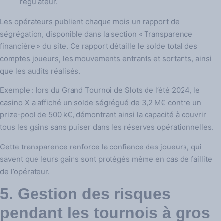
régulateur.
Les opérateurs publient chaque mois un rapport de
ségrégation, disponible dans la section « Transparence
financière » du site. Ce rapport détaille le solde total des
comptes joueurs, les mouvements entrants et sortants, ainsi
que les audits réalisés.
Exemple : lors du Grand Tournoi de Slots de l’été 2024, le
casino X a affiché un solde ségrégué de 3,2 M€ contre un
prize‑pool de 500 k€, démontrant ainsi la capacité à couvrir
tous les gains sans puiser dans les réserves opérationnelles.
Cette transparence renforce la confiance des joueurs, qui
savent que leurs gains sont protégés même en cas de faillite
de l’opérateur.
5. Gestion des risques
pendant les tournois à gros