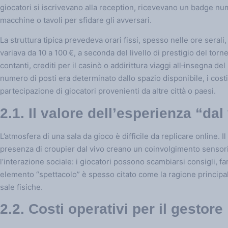
giocatori si iscrivevano alla reception, ricevevano un badge num
macchine o tavoli per sfidare gli avversari.
La struttura tipica prevedeva orari fissi, spesso nelle ore serali, 
variava da 10 a 100 €, a seconda del livello di prestigio del tor
contanti, crediti per il casinò o addirittura viaggi all‑insegna del l
numero di posti era determinato dallo spazio disponibile, i costi 
partecipazione di giocatori provenienti da altre città o paesi.
2.1. Il valore dell’esperienza “dal
L’atmosfera di una sala da gioco è difficile da replicare online. Il 
presenza di croupier dal vivo creano un coinvolgimento sensoria
l’interazione sociale: i giocatori possono scambiarsi consigli, f
elemento “spettacolo” è spesso citato come la ragione principal
sale fisiche.
2.2. Costi operativi per il gestore