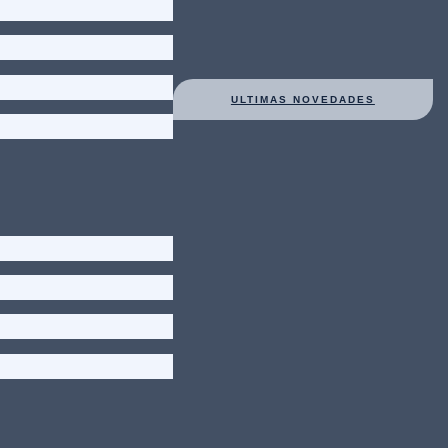
ULTIMAS NOVEDADES