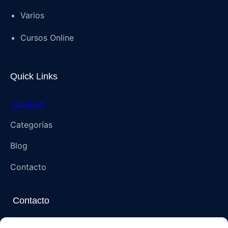
Varios
Cursos Online
Quick Links
Sobre Mí
Categorías
Blog
Contacto
Contacto
Napoli, Campania, Italia – 80136 (NA)