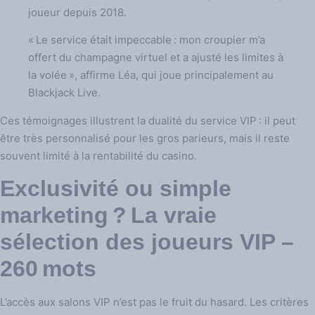
joueur depuis 2018.
« Le service était impeccable : mon croupier m’a
offert du champagne virtuel et a ajusté les limites à
la volée », affirme Léa, qui joue principalement au
Blackjack Live.
Ces témoignages illustrent la dualité du service VIP : il peut
être très personnalisé pour les gros parieurs, mais il reste
souvent limité à la rentabilité du casino.
Exclusivité ou simple
marketing ? La vraie
sélection des joueurs VIP –
260 mots
L’accès aux salons VIP n’est pas le fruit du hasard. Les critères