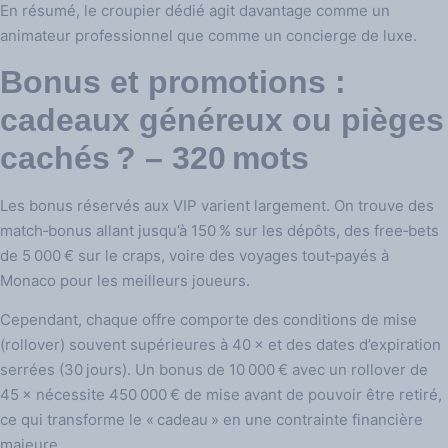
En résumé, le croupier dédié agit davantage comme un
animateur professionnel que comme un concierge de luxe.
Bonus et promotions :
cadeaux généreux ou pièges
cachés ? – 320 mots
Les bonus réservés aux VIP varient largement. On trouve des
match‑bonus allant jusqu’à 150 % sur les dépôts, des free‑bets
de 5 000 € sur le craps, voire des voyages tout‑payés à
Monaco pour les meilleurs joueurs.
Cependant, chaque offre comporte des conditions de mise
(rollover) souvent supérieures à 40 × et des dates d’expiration
serrées (30 jours). Un bonus de 10 000 € avec un rollover de
45 × nécessite 450 000 € de mise avant de pouvoir être retiré,
ce qui transforme le « cadeau » en une contrainte financière
majeure.