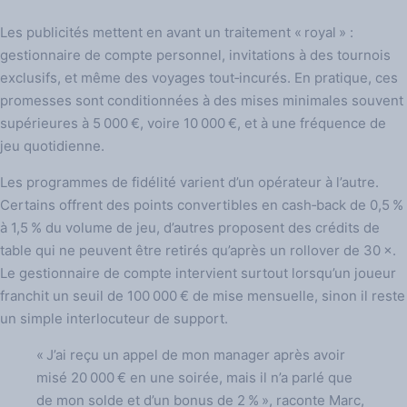
Les publicités mettent en avant un traitement « royal » :
gestionnaire de compte personnel, invitations à des tournois
exclusifs, et même des voyages tout‑incurés. En pratique, ces
promesses sont conditionnées à des mises minimales souvent
supérieures à 5 000 €, voire 10 000 €, et à une fréquence de
jeu quotidienne.
Les programmes de fidélité varient d’un opérateur à l’autre.
Certains offrent des points convertibles en cash‑back de 0,5 %
à 1,5 % du volume de jeu, d’autres proposent des crédits de
table qui ne peuvent être retirés qu’après un rollover de 30 ×.
Le gestionnaire de compte intervient surtout lorsqu’un joueur
franchit un seuil de 100 000 € de mise mensuelle, sinon il reste
un simple interlocuteur de support.
« J’ai reçu un appel de mon manager après avoir
misé 20 000 € en une soirée, mais il n’a parlé que
de mon solde et d’un bonus de 2 % », raconte Marc,