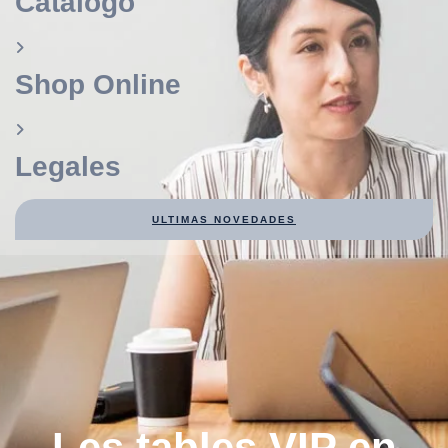
Catálogo
Shop Online
Legales
ULTIMAS NOVEDADES
Les tables VIP en