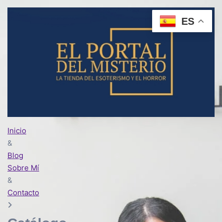
ES
Inicio
&
Blog
Sobre Mí
&
Contacto