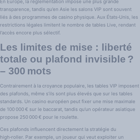
En Europe, la réglementation impose une plus grande
transparence, tandis qu’en Asie les salons VIP sont souvent
liés à des programmes de casino physique. Aux États‑Unis, les
restrictions légales limitent le nombre de tables Live, rendant
l’accès encore plus sélectif.
Les limites de mise : liberté
totale ou plafond invisible ?
– 300 mots
Contrairement à la croyance populaire, les tables VIP imposent
des plafonds, même s’ils sont plus élevés que sur les tables
standards. Un casino européen peut fixer une mise maximale
de 100 000 € sur le baccarat, tandis qu’un opérateur asiatique
propose 250 000 € pour le roulette.
Ces plafonds influencent directement la stratégie du
high‑roller. Par exemple, un joueur qui veut exploiter un