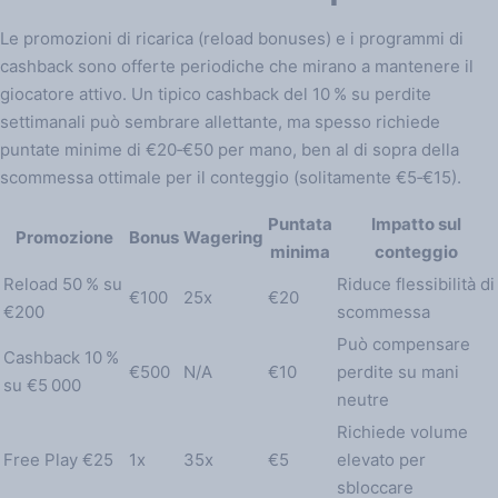
Le promozioni di ricarica (reload bonuses) e i programmi di
cashback sono offerte periodiche che mirano a mantenere il
giocatore attivo. Un tipico cashback del 10 % su perdite
settimanali può sembrare allettante, ma spesso richiede
puntate minime di €20‑€50 per mano, ben al di sopra della
scommessa ottimale per il conteggio (solitamente €5‑€15).
Puntata
Impatto sul
Promozione
Bonus
Wagering
minima
conteggio
Reload 50 % su
Riduce flessibilità di
€100
25x
€20
€200
scommessa
Può compensare
Cashback 10 %
€500
N/A
€10
perdite su mani
su €5 000
neutre
Richiede volume
Free Play €25
1x
35x
€5
elevato per
sbloccare