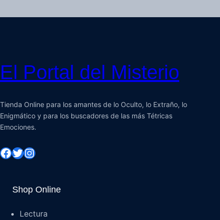
El Portal del Misterio
Tienda Online para los amantes de lo Oculto, lo Extraño, lo
Enigmático y para los buscadores de las más Tétricas
Emociones.
Shop Online
Lectura