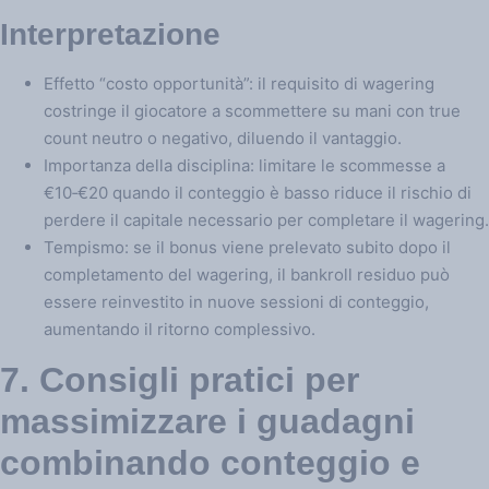
Interpretazione
Effetto “costo opportunità”: il requisito di wagering
costringe il giocatore a scommettere su mani con true
count neutro o negativo, diluendo il vantaggio.
Importanza della disciplina: limitare le scommesse a
€10‑€20 quando il conteggio è basso riduce il rischio di
perdere il capitale necessario per completare il wagering.
Tempismo: se il bonus viene prelevato subito dopo il
completamento del wagering, il bankroll residuo può
essere reinvestito in nuove sessioni di conteggio,
aumentando il ritorno complessivo.
7. Consigli pratici per
massimizzare i guadagni
combinando conteggio e