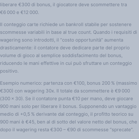
liberare €300 di bonus, il giocatore deve scommettere tra
€6 000 e €12 000.
Il conteggio carte richiede un bankroll stabile per sostenere
scommesse variabili in base al true count. Quando i requisiti di
wagering sono introdotti, il “costo opportunità” aumenta
drasticamente: il contatore deve dedicare parte del proprio
volume di gioco al semplice soddisfacimento del bonus,
riducendo le mani effettive in cui può sfruttare un conteggio
positivo.
Esempio numerico: partenza con €100, bonus 200 % (massimo
€300) con wagering 30x. Il totale da scommettere è €9 000
(300 × 30). Se il contatore punta €10 per mano, deve giocare
900 mani solo per liberare il bonus. Supponendo un vantaggio
medio di +0,5 % derivante dal conteggio, il profitto teorico su
900 mani è €45, ben al di sotto del valore netto del bonus, che
dopo il wagering resta €300 – €90 di scommesse “sprecate”.