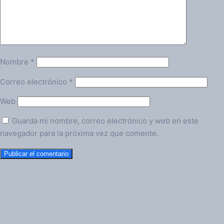
Nombre
*
Correo electrónico
*
Web
Guarda mi nombre, correo electrónico y web en este
navegador para la próxima vez que comente.