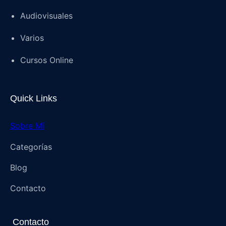
Audiovisuales
Varios
Cursos Online
Quick Links
Sobre Mí
Categorías
Blog
Contacto
Contacto