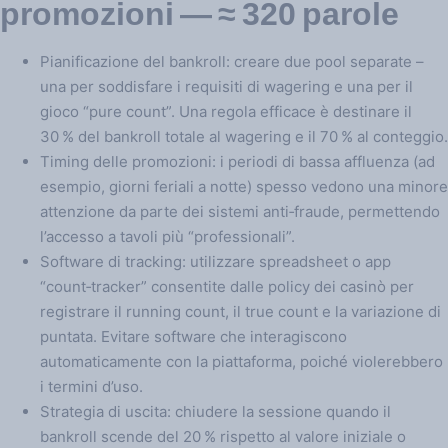
promozioni — ≈ 320 parole
Pianificazione del bankroll: creare due pool separate –
una per soddisfare i requisiti di wagering e una per il
gioco “pure count”. Una regola efficace è destinare il
30 % del bankroll totale al wagering e il 70 % al conteggio.
Timing delle promozioni: i periodi di bassa affluenza (ad
esempio, giorni feriali a notte) spesso vedono una minore
attenzione da parte dei sistemi anti‑fraude, permettendo
l’accesso a tavoli più “professionali”.
Software di tracking: utilizzare spreadsheet o app
“count‑tracker” consentite dalle policy dei casinò per
registrare il running count, il true count e la variazione di
puntata. Evitare software che interagiscono
automaticamente con la piattaforma, poiché violerebbero
i termini d’uso.
Strategia di uscita: chiudere la sessione quando il
bankroll scende del 20 % rispetto al valore iniziale o