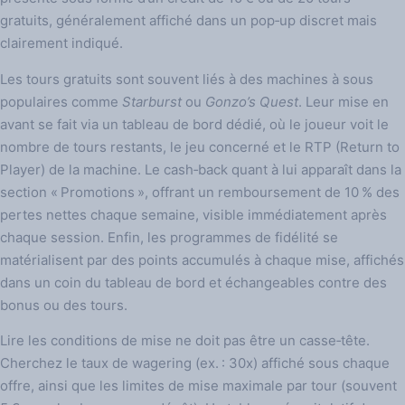
gratuits, généralement affiché dans un pop‑up discret mais
clairement indiqué.
Les tours gratuits sont souvent liés à des machines à sous
populaires comme
Starburst
ou
Gonzo’s Quest
. Leur mise en
avant se fait via un tableau de bord dédié, où le joueur voit le
nombre de tours restants, le jeu concerné et le RTP (Return to
Player) de la machine. Le cash‑back quant à lui apparaît dans la
section « Promotions », offrant un remboursement de 10 % des
pertes nettes chaque semaine, visible immédiatement après
chaque session. Enfin, les programmes de fidélité se
matérialisent par des points accumulés à chaque mise, affichés
dans un coin du tableau de bord et échangeables contre des
bonus ou des tours.
Lire les conditions de mise ne doit pas être un casse‑tête.
Cherchez le taux de wagering (ex. : 30x) affiché sous chaque
offre, ainsi que les limites de mise maximale par tour (souvent