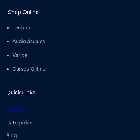
Shop Online
Lectura
Audiovisuales
Varios
Cursos Online
Quick Links
Sobre Mí
Categorías
Blog