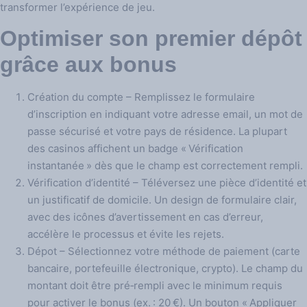
transformer l’expérience de jeu.
Optimiser son premier dépôt
grâce aux bonus
Création du compte – Remplissez le formulaire
d’inscription en indiquant votre adresse email, un mot de
passe sécurisé et votre pays de résidence. La plupart
des casinos affichent un badge « Vérification
instantanée » dès que le champ est correctement rempli.
Vérification d’identité – Téléversez une pièce d’identité et
un justificatif de domicile. Un design de formulaire clair,
avec des icônes d’avertissement en cas d’erreur,
accélère le processus et évite les rejets.
Dépot – Sélectionnez votre méthode de paiement (carte
bancaire, portefeuille électronique, crypto). Le champ du
montant doit être pré‑rempli avec le minimum requis
pour activer le bonus (ex. : 20 €). Un bouton « Appliquer