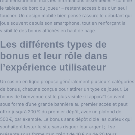
redimensionnent, mais les informations essentielles – comme
le tableau de bord du joueur – restent accessibles d’un seul
toucher. Un design mobile bien pensé rassure le débutant qui
joue souvent depuis son smartphone, tout en renforçant la
visibilité des bonus affichés en haut de page.
Les différents types de
bonus et leur rôle dans
l’expérience utilisateur
Un casino en ligne propose généralement plusieurs catégories
de bonus, chacune conçue pour attirer un type de joueur. Le
bonus de bienvenue est le plus visible : il apparaît souvent
sous forme d’une grande bannière au premier accès et peut
offrir jusqu’à 200 % du premier dépôt, avec un plafond de
500 €, par exemple. Le bonus sans dépôt cible les curieux qui
souhaitent tester le site sans risquer leur argent ; il se
présente sous forme d’un crédit de 10 € ou de 20 tours