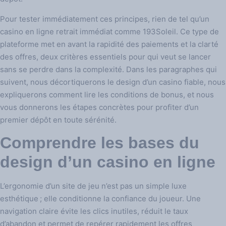
Pour tester immédiatement ces principes, rien de tel qu’un
casino en ligne retrait immédiat comme 193Soleil. Ce type de
plateforme met en avant la rapidité des paiements et la clarté
des offres, deux critères essentiels pour qui veut se lancer
sans se perdre dans la complexité. Dans les paragraphes qui
suivent, nous décortiquerons le design d’un casino fiable, nous
expliquerons comment lire les conditions de bonus, et nous
vous donnerons les étapes concrètes pour profiter d’un
premier dépôt en toute sérénité.
Comprendre les bases du
design d’un casino en ligne
L’ergonomie d’un site de jeu n’est pas un simple luxe
esthétique ; elle conditionne la confiance du joueur. Une
navigation claire évite les clics inutiles, réduit le taux
d’abandon et permet de repérer rapidement les offres