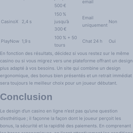
email
500 €
150 %
Email
CasinoX
2,4 s
jusqu’à
Non
uniquement
300 €
100 % + 50
PlayNow
1,9 s
Chat 24 h
Oui
tours
En fonction des résultats, décidez si vous restez sur le même
casino ou si vous migrez vers une plateforme offrant un design
plus adapté à vos besoins. Un site qui combine un design
ergonomique, des bonus bien présentés et un retrait immédiat
sera toujours le meilleur choix pour un joueur débutant.
Conclusion
Le design d’un casino en ligne n’est pas qu’une question
d’esthétique ; il façonne la façon dont le joueur perçoit les
bonus, la sécurité et la rapidité des paiements. En comprenant