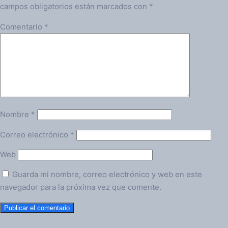
campos obligatorios están marcados con
*
Comentario
*
Nombre
*
Correo electrónico
*
Web
Guarda mi nombre, correo electrónico y web en este
navegador para la próxima vez que comente.