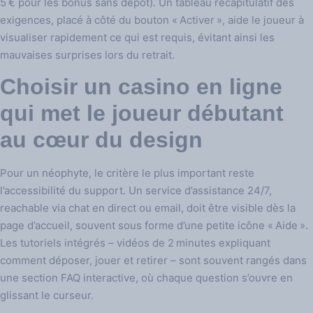
5 € pour les bonus sans dépôt). Un tableau récapitulatif des
exigences, placé à côté du bouton « Activer », aide le joueur à
visualiser rapidement ce qui est requis, évitant ainsi les
mauvaises surprises lors du retrait.
Choisir un casino en ligne
qui met le joueur débutant
au cœur du design
Pour un néophyte, le critère le plus important reste
l’accessibilité du support. Un service d’assistance 24/7,
reachable via chat en direct ou email, doit être visible dès la
page d’accueil, souvent sous forme d’une petite icône « Aide ».
Les tutoriels intégrés – vidéos de 2 minutes expliquant
comment déposer, jouer et retirer – sont souvent rangés dans
une section FAQ interactive, où chaque question s’ouvre en
glissant le curseur.