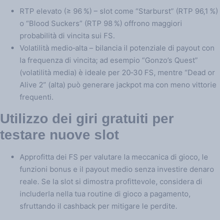
RTP elevato (≥ 96 %) – slot come “Starburst” (RTP 96,1 %)
o “Blood Suckers” (RTP 98 %) offrono maggiori
probabilità di vincita sui FS.
Volatilità medio‑alta – bilancia il potenziale di payout con
la frequenza di vincita; ad esempio “Gonzo’s Quest”
(volatilità media) è ideale per 20‑30 FS, mentre “Dead or
Alive 2” (alta) può generare jackpot ma con meno vittorie
frequenti.
Utilizzo dei giri gratuiti per
testare nuove slot
Approfitta dei FS per valutare la meccanica di gioco, le
funzioni bonus e il payout medio senza investire denaro
reale. Se la slot si dimostra profittevole, considera di
includerla nella tua routine di gioco a pagamento,
sfruttando il cashback per mitigare le perdite.