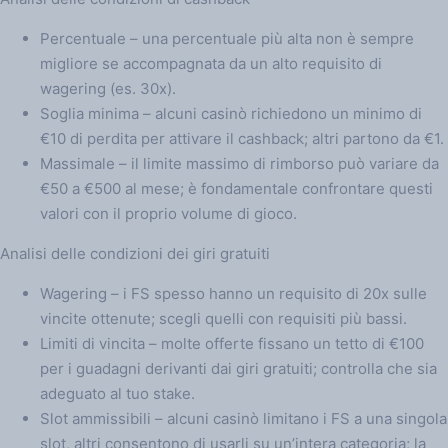
Percentuale – una percentuale più alta non è sempre
migliore se accompagnata da un alto requisito di
wagering (es. 30x).
Soglia minima – alcuni casinò richiedono un minimo di
€10 di perdita per attivare il cashback; altri partono da €1.
Massimale – il limite massimo di rimborso può variare da
€50 a €500 al mese; è fondamentale confrontare questi
valori con il proprio volume di gioco.
Analisi delle condizioni dei giri gratuiti
Wagering – i FS spesso hanno un requisito di 20x sulle
vincite ottenute; scegli quelli con requisiti più bassi.
Limiti di vincita – molte offerte fissano un tetto di €100
per i guadagni derivanti dai giri gratuiti; controlla che sia
adeguato al tuo stake.
Slot ammissibili – alcuni casinò limitano i FS a una singola
slot, altri consentono di usarli su un’intera categoria; la