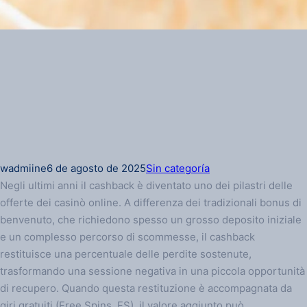
wadmiine
6 de agosto de 2025
Sin categoría
Negli ultimi anni il cashback è diventato uno dei pilastri delle
offerte dei casinò online. A differenza dei tradizionali bonus di
benvenuto, che richiedono spesso un grosso deposito iniziale
e un complesso percorso di scommesse, il cashback
restituisce una percentuale delle perdite sostenute,
trasformando una sessione negativa in una piccola opportunità
di recupero. Quando questa restituzione è accompagnata da
giri gratuiti (Free Spins, FS), il valore aggiunto può