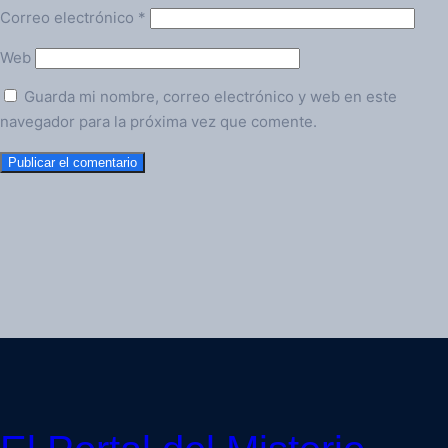
Correo electrónico
*
Web
Guarda mi nombre, correo electrónico y web en este
navegador para la próxima vez que comente.