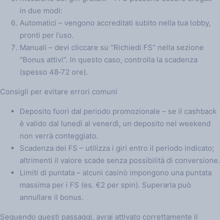
in due modi:
Automatici – vengono accreditati subito nella tua lobby,
pronti per l’uso.
Manuali – devi cliccare su “Richiedi FS” nella sezione
“Bonus attivi”. In questo caso, controlla la scadenza
(spesso 48‑72 ore).
Consigli per evitare errori comuni
Deposito fuori dal periodo promozionale – se il cashback
è valido dal lunedì al venerdì, un deposito nel weekend
non verrà conteggiato.
Scadenza dei FS – utilizza i giri entro il periodo indicato;
altrimenti il valore scade senza possibilità di conversione.
Limiti di puntata – alcuni casinò impongono una puntata
massima per i FS (es. €2 per spin). Superarla può
annullare il bonus.
Seguendo questi passaggi, avrai attivato correttamente il