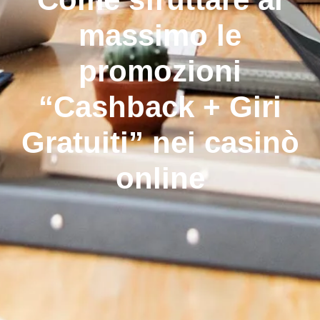
massimo le
promozioni
“Cashback + Giri
Gratuiti” nei casinò
online