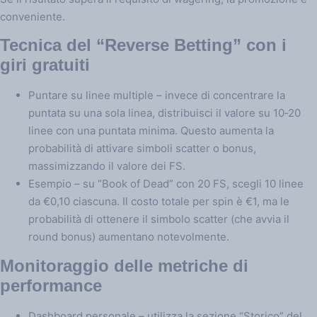
conveniente.
Tecnica del “Reverse Betting” con i
giri gratuiti
Puntare su linee multiple – invece di concentrare la
puntata su una sola linea, distribuisci il valore su 10‑20
linee con una puntata minima. Questo aumenta la
probabilità di attivare simboli scatter o bonus,
massimizzando il valore dei FS.
Esempio – su “Book of Dead” con 20 FS, scegli 10 linee
da €0,10 ciascuna. Il costo totale per spin è €1, ma le
probabilità di ottenere il simbolo scatter (che avvia il
round bonus) aumentano notevolmente.
Monitoraggio delle metriche di
performance
Dashboard personale – utilizza la sezione “Storico” del