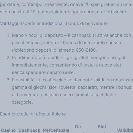
perdite e, contemporaneamente, riceve 20 spin gratuiti su una
slot con alto RTP, potenzialmente generando ulteriori vincite.
Vantaggi rispetto ai tradizionali bonus di benvenuto
Meno vincoli di deposito – il cashback si attiva anche con
piccoli importi, mentre i bonus di benvenuto spesso
richiedono depositi di almeno €50‑€100.
Rendimento più rapido – i giri gratuiti vengono erogati
immediatamente, consentendo di testare nuove slot
senza spendere denaro reale.
Flessibilità – il cashback è solitamente valido su una vasta
gamma di giochi (slot, roulette, baccarat), mentre i bonus
di benvenuto possono essere limitati a specifiche
categorie.
Esempi pratici di offerte tipiche
Giri
Slot
Casinò
Cashback
Percentuale
Validit