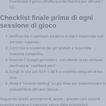
incentivare il gioco; sfrutta queste finestre per attivare i
FS.
Checklist finale prima di ogni
sessione di gioco
Verifica che il cashback sia attivo e che il massimale non
sia stato superato.
Controlla la scadenza dei giri gratuiti e la puntata
massima consentita.
Imposta il budget giornaliero, includendo la percentuale
destinata al “cashback pool”.
Scegli le slot con RTP ≥ 96 % e volatilità adeguata al tuo
stile.
Avvia il “reverse betting” su più linee per massimizzare le
probabilità di attivare i bonus.
Seguendo questi accorgimenti, anche i giocatori più esperti
possono estrarre il massimo valore dalle promozioni