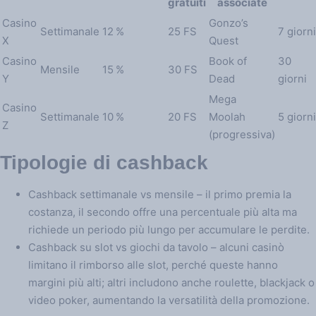
gratuiti
associate
Casino
Gonzo’s
Settimanale
12 %
25 FS
7 giorni
X
Quest
Casino
Book of
30
Mensile
15 %
30 FS
Y
Dead
giorni
Mega
Casino
Settimanale
10 %
20 FS
Moolah
5 giorni
Z
(progressiva)
Tipologie di cashback
Cashback settimanale vs mensile – il primo premia la
costanza, il secondo offre una percentuale più alta ma
richiede un periodo più lungo per accumulare le perdite.
Cashback su slot vs giochi da tavolo – alcuni casinò
limitano il rimborso alle slot, perché queste hanno
margini più alti; altri includono anche roulette, blackjack o
video poker, aumentando la versatilità della promozione.