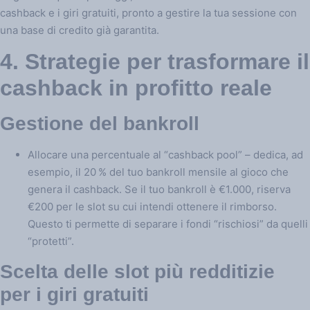
cashback e i giri gratuiti, pronto a gestire la tua sessione con
una base di credito già garantita.
4. Strategie per trasformare il
cashback in profitto reale
Gestione del bankroll
Allocare una percentuale al “cashback pool” – dedica, ad
esempio, il 20 % del tuo bankroll mensile al gioco che
genera il cashback. Se il tuo bankroll è €1.000, riserva
€200 per le slot su cui intendi ottenere il rimborso.
Questo ti permette di separare i fondi “rischiosi” da quelli
“protetti”.
Scelta delle slot più redditizie
per i giri gratuiti