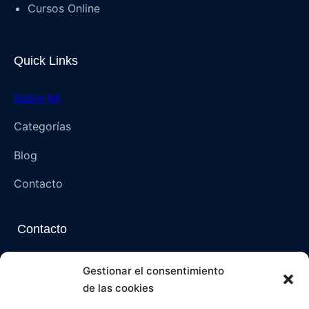
Cursos Online
Quick Links
Sobre Mí
Categorías
Blog
Contacto
Contacto
Napoli, Campania, Italia – 80136 (NA)
Gestionar el consentimiento
de las cookies
paranormalmysteriespsi@gmail.com