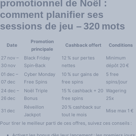
promotionnel de Noël :
comment planifier ses
sessions de jeu – 320 mots
Promotion
Date
Cashback offert
Conditions
principale
27 nov –
Black Friday
12 % sur pertes
Minimum
30 nov
Spin‑Back
nettes
dépôt 20 €
01 dec –
Cyber Monday
10 % sur gains de
5 free
07 dec
Free Spins
free spins
spins/jour
24 dec –
Noël Triple
15 % cashback + 20
Wagering
26 dec
Bonus
free spins
25x
Réveillon
20 % cashback sur
31 dec
Mise max 1 €
Jackpot
tout le mois
Pour tirer le meilleur parti de ces offres, suivez ces conseils :
Activez les bonus dès leur lancement : les premiers jours