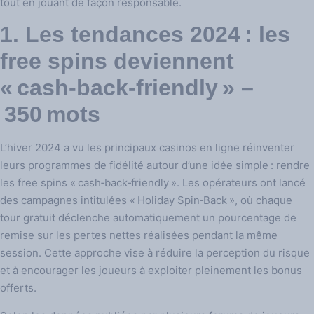
tout en jouant de façon responsable.
1. Les tendances 2024 : les
free spins deviennent
« cash‑back‑friendly » –
350 mots
L’hiver 2024 a vu les principaux casinos en ligne réinventer
leurs programmes de fidélité autour d’une idée simple : rendre
les free spins « cash‑back‑friendly ». Les opérateurs ont lancé
des campagnes intitulées « Holiday Spin‑Back », où chaque
tour gratuit déclenche automatiquement un pourcentage de
remise sur les pertes nettes réalisées pendant la même
session. Cette approche vise à réduire la perception du risque
et à encourager les joueurs à exploiter pleinement les bonus
offerts.