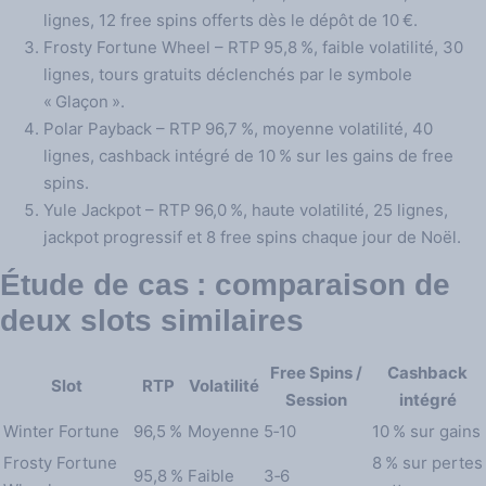
lignes, 12 free spins offerts dès le dépôt de 10 €.
Frosty Fortune Wheel – RTP 95,8 %, faible volatilité, 30
lignes, tours gratuits déclenchés par le symbole
« Glaçon ».
Polar Payback – RTP 96,7 %, moyenne volatilité, 40
lignes, cashback intégré de 10 % sur les gains de free
spins.
Yule Jackpot – RTP 96,0 %, haute volatilité, 25 lignes,
jackpot progressif et 8 free spins chaque jour de Noël.
Étude de cas : comparaison de
deux slots similaires
Free Spins /
Cashback
Slot
RTP
Volatilité
Session
intégré
Winter Fortune
96,5 %
Moyenne
5‑10
10 % sur gains
Frosty Fortune
8 % sur pertes
95,8 %
Faible
3‑6