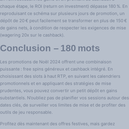
chaque étape, le ROI (return on investment) dépasse 180 %. En
reproduisant ce schéma sur plusieurs jours de promotion, un
dépôt de 20 € peut facilement se transformer en plus de 150 €
de gains nets, à condition de respecter les exigences de mise
(wagering 20x sur le cashback).
Conclusion – 180 mots
Les promotions de Noël 2024 offrent une combinaison
puissante : free spins généreux et cashback intégré. En
choisissant des slots à haut RTP, en suivant les calendriers
promotionnels et en appliquant des stratégies de mise
prudentes, vous pouvez convertir un petit dépôt en gains
substantiels. N’oubliez pas de planifier vos sessions autour des
dates clés, de surveiller vos limites de mise et de profiter des
outils de jeu responsable.
Profitez dès maintenant des offres festives, mais gardez