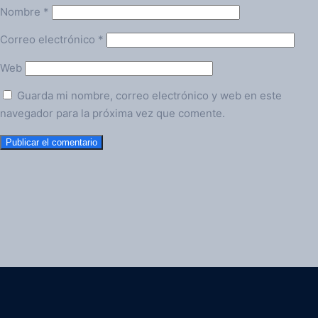
Nombre
*
Correo electrónico
*
Web
Guarda mi nombre, correo electrónico y web en este
navegador para la próxima vez que comente.