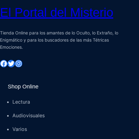
El Portal del Misterio
Tienda Online para los amantes de lo Oculto, lo Extraño, lo
Enigmático y para los buscadores de las más Tétricas
Emociones.
Shop Online
Lectura
Audiovisuales
Varios