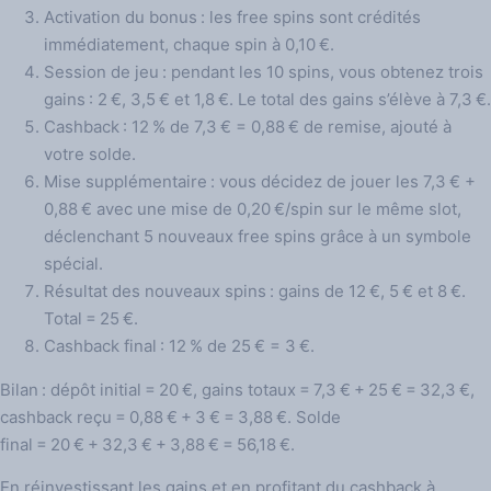
Activation du bonus : les free spins sont crédités
immédiatement, chaque spin à 0,10 €.
Session de jeu : pendant les 10 spins, vous obtenez trois
gains : 2 €, 3,5 € et 1,8 €. Le total des gains s’élève à 7,3 €.
Cashback : 12 % de 7,3 € = 0,88 € de remise, ajouté à
votre solde.
Mise supplémentaire : vous décidez de jouer les 7,3 € +
0,88 € avec une mise de 0,20 €/spin sur le même slot,
déclenchant 5 nouveaux free spins grâce à un symbole
spécial.
Résultat des nouveaux spins : gains de 12 €, 5 € et 8 €.
Total = 25 €.
Cashback final : 12 % de 25 € = 3 €.
Bilan : dépôt initial = 20 €, gains totaux = 7,3 € + 25 € = 32,3 €,
cashback reçu = 0,88 € + 3 € = 3,88 €. Solde
final = 20 € + 32,3 € + 3,88 € = 56,18 €.
En réinvestissant les gains et en profitant du cashback à