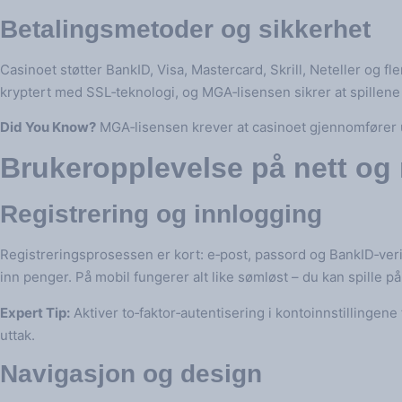
Betalingsmetoder og sikkerhet
Casinoet støtter BankID, Visa, Mastercard, Skrill, Neteller og f
kryptert med SSL‑teknologi, og MGA‑lisensen sikrer at spillene 
Did You Know?
MGA‑lisensen krever at casinoet gjennomfører u
Brukeropplevelse på nett og
Registrering og innlogging
Registreringsprosessen er kort: e‑post, passord og BankID‑verifi
inn penger. På mobil fungerer alt like sømløst – du kan spille p
Expert Tip:
Aktiver to‑faktor‑autentisering i kontoinnstillingene 
uttak.
Navigasjon og design