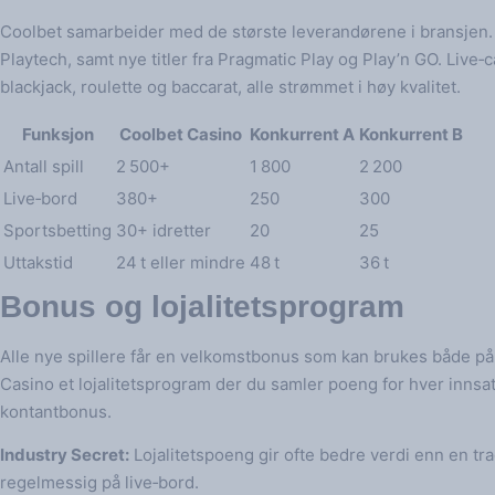
Coolbet samarbeider med de største leverandørene i bransjen. 
Playtech, samt nye titler fra Pragmatic Play og Play’n GO. Liv
blackjack, roulette og baccarat, alle strømmet i høy kvalitet.
Funksjon
Coolbet Casino
Konkurrent A
Konkurrent B
Antall spill
2 500+
1 800
2 200
Live‑bord
380+
250
300
Sportsbetting
30+ idretter
20
25
Uttakstid
24 t eller mindre
48 t
36 t
Bonus og lojalitetsprogram
Alle nye spillere får en velkomstbonus som kan brukes både på 
Casino et lojalitetsprogram der du samler poeng for hver innsat
kontantbonus.
Industry Secret:
Lojalitetspoeng gir ofte bedre verdi enn en trad
regelmessig på live‑bord.