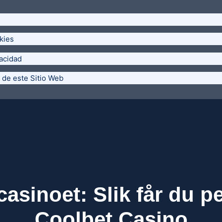
kies
vacidad
 de este Sitio Web
casinoet: Slik får du
Coolbet Casino