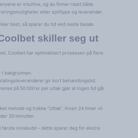
enyene er intuitive, og du finner raskt både
reringsmuligheter etter spilltype og leverandør.
liker best, så sparer du tid ved neste besøk.
Coolbet skiller seg ut
net. Coolbet har optimalisert prosessen på flere
r i bakgrunnen.
alingsleverandører gir kort behandlingstid.
se på 50 000 kr per uttak gjør at ingen tid går
sket metode og trykke “Uttak”. Innen 24 timer vil
der 30 minutter.
itt første innskudd – dette sparer deg for ekstra