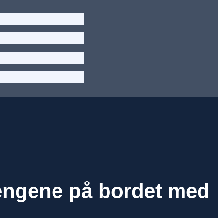
 pengene på bordet med