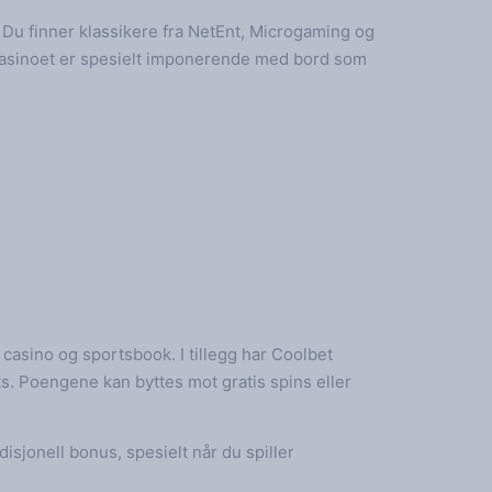
Du finner klassikere fra NetEnt, Microgaming og
e‑casinoet er spesielt imponerende med bord som
casino og sportsbook. I tillegg har Coolbet
s. Poengene kan byttes mot gratis spins eller
isjonell bonus, spesielt når du spiller