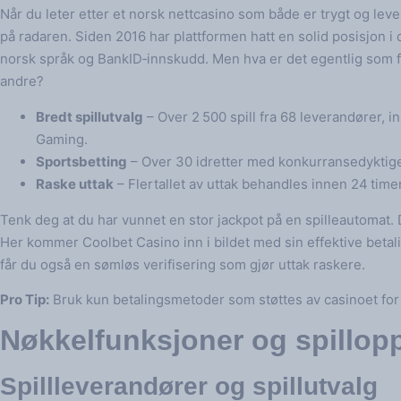
Når du leter etter et norsk nettcasino som både er trygt og lev
på radaren. Siden 2016 har plattformen hatt en solid posisjon 
norsk språk og BankID‑innskudd. Men hva er det egentlig som får
andre?
Bredt spillutvalg
– Over 2 500 spill fra 68 leverandører, i
Gaming.
Sportsbetting
– Over 30 idretter med konkurransedyktig
Raske uttak
– Flertallet av uttak behandles innen 24 timer,
Tenk deg at du har vunnet en stor jackpot på en spilleautomat. D
Her kommer Coolbet Casino inn i bildet med sin effektive beta
får du også en sømløs verifisering som gjør uttak raskere.
Pro Tip:
Bruk kun betalingsmetoder som støttes av casinoet for
Nøkkelfunksjoner og spillop
Spillleverandører og spillutvalg